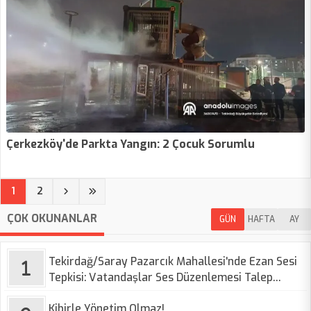
Çerkezköy'de Parkta Yangın: 2 Çocuk Sorumlu
(current)
1
2
ÇOK OKUNANLAR
GÜN
HAFTA
AY
Tekirdağ/Saray Pazarcık Mahallesi'nde Ezan Sesi
Tepkisi: Vatandaşlar Ses Düzenlemesi Talep
Ediyor
Kibirle Yönetim Olmaz!