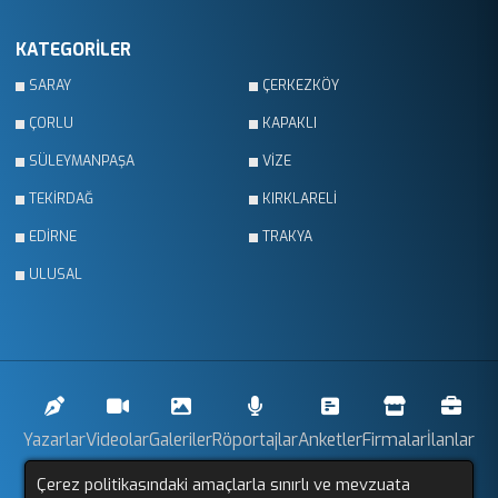
KATEGORİLER
SARAY
ÇERKEZKÖY
ÇORLU
KAPAKLI
SÜLEYMANPAŞA
VİZE
TEKİRDAĞ
KIRKLARELİ
EDİRNE
TRAKYA
ULUSAL
Yazarlar
Videolar
Galeriler
Röportajlar
Anketler
Firmalar
İlanlar
Çerez politikasındaki amaçlarla sınırlı ve mevzuata