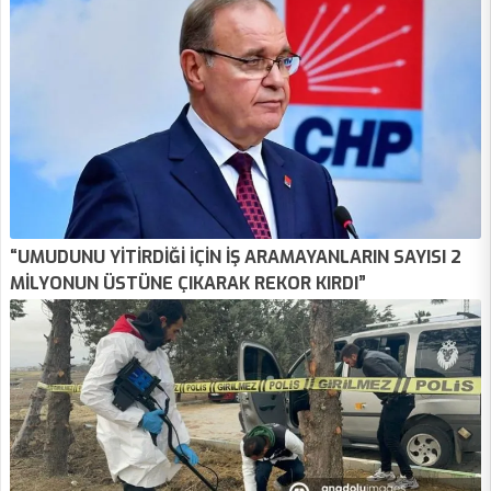
“UMUDUNU YİTİRDİĞİ İÇİN İŞ ARAMAYANLARIN SAYISI 2
MİLYONUN ÜSTÜNE ÇIKARAK REKOR KIRDI”