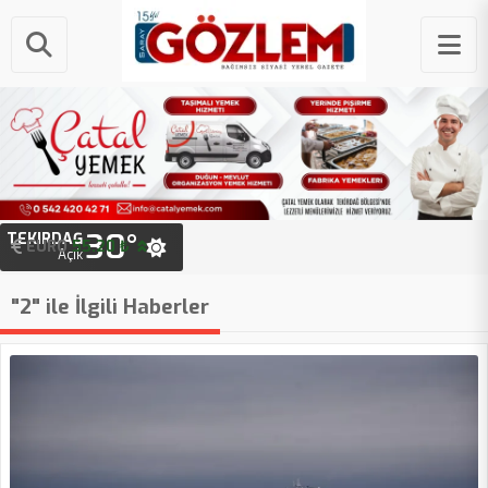
30°
TEKIRDAĞ
EURO
STERLIN
55.20 ₺
64.45 ₺
Açık
"2" ile İlgili Haberler