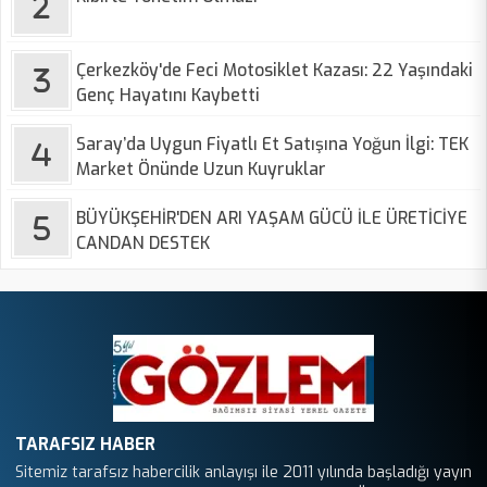
Çerkezköy'de Feci Motosiklet Kazası: 22 Yaşındaki
Genç Hayatını Kaybetti
Saray’da Uygun Fiyatlı Et Satışına Yoğun İlgi: TEK
Market Önünde Uzun Kuyruklar
BÜYÜKŞEHİR'DEN ARI YAŞAM GÜCÜ İLE ÜRETİCİYE
CANDAN DESTEK
TARAFSIZ HABER
Sitemiz tarafsız habercilik anlayışı ile 2011 yılında başladığı yayın