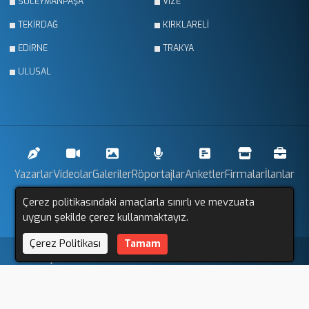
SÜLEYMANPAŞA
VİZE
TEKİRDAĞ
KIRKLARELİ
EDİRNE
TRAKYA
ULUSAL
Yazarlar
Videolar
Galeriler
Röportajlar
Anketler
Firmalar
İlanlar
Çerez politikasındaki amaçlarla sınırlı ve mevzuata
Resmi İlanlar
Sitemap
uygun şekilde çerez kullanmaktayız.
Çerez Politikası
Tamam
Trakya Gözlem © 2011 - 2025. Tüm Hakları Saklıdır.
Altyapı:
Haber Yazılımı