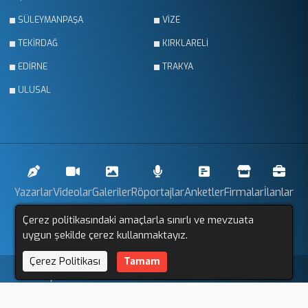
SÜLEYMANPAŞA
VİZE
TEKİRDAĞ
KIRKLARELİ
EDİRNE
TRAKYA
ULUSAL
Yazarlar
Videolar
Galeriler
Röportajlar
Anketler
Firmalar
İlanlar
Çerez politikasındaki amaçlarla sınırlı ve mevzuata
Resmi İlanlar
Sitemap
uygun şekilde çerez kullanmaktayız.
Çerez Politikası
Tamam
Trakya Gözlem © 2011 - 2025. Tüm Hakları Saklıdır.