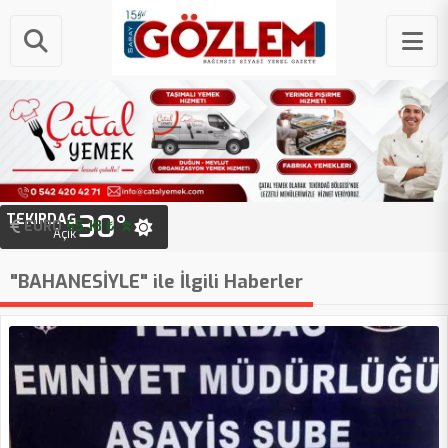
30°
TEKIRDAĞ
EURO
55.18 ₺
Açık
"BAHANESİYLE" ile İlgili Haberler