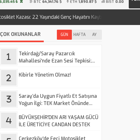
6,035.45 ₺
BTC
64,341.76 $
ETH
1,890.87 $
BİST
0.00
 Yaşındaki Genç Hayatını Kaybetti
BÜYÜKŞEHİR'DEN ARI 
21:58
ÇOK OKUNANLAR
GÜN
HAFTA
AY
Tekirdağ/Saray Pazarcık
Mahallesi'nde Ezan Sesi Tepkisi:
Vatandaşlar Ses Düzenlemesi
Kibirle Yönetim Olmaz!
Talep Ediyor
Saray’da Uygun Fiyatlı Et Satışına
Yoğun İlgi: TEK Market Önünde
Uzun Kuyruklar
BÜYÜKŞEHİR'DEN ARI YAŞAM GÜCÜ
İLE ÜRETİCİYE CANDAN DESTEK
Çerkezköy'de Feci Motosiklet