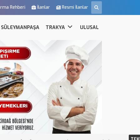
irma Rehberi
İlanlar
Resmi İlanlar
SÜLEYMANPAŞA
TRAKYA
ULUSAL
TEK