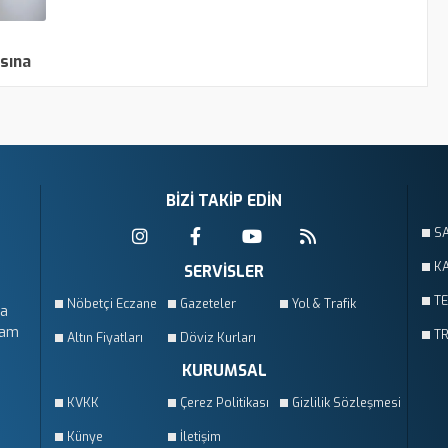
sına
BİZİ TAKİP EDİN
S
KA
SERVİSLER
T
Nöbetçi Eczane
Gazeteler
Yol & Trafik
da
vam
T
Altın Fiyatları
Döviz Kurları
KURUMSAL
KVKK
Çerez Politikası
Gizlilik Sözleşmesi
Künye
İletişim