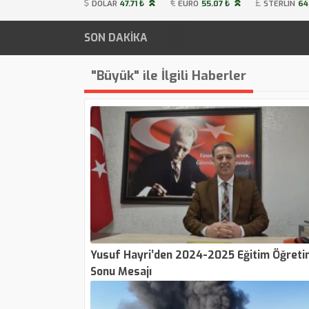
DOLAR
47.71 ₺
EURO
55.07 ₺
STERLIN
64
SON DAKİKA
"Büyük" ile İlgili Haberler
Yusuf Hayri’den 2024-2025 Eğitim Öğretim
Sonu Mesajı