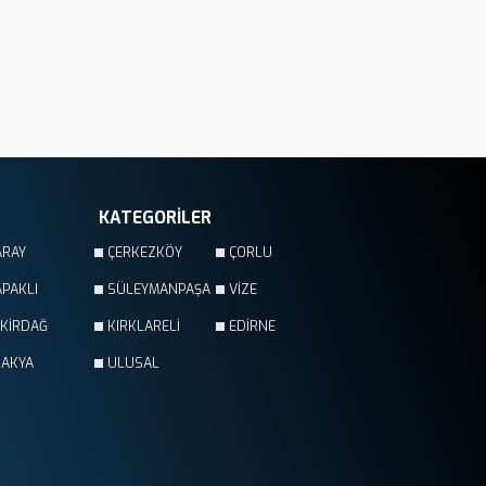
KATEGORİLER
ARAY
ÇERKEZKÖY
ÇORLU
PAKLI
SÜLEYMANPAŞA
VİZE
EKİRDAĞ
KIRKLARELİ
EDİRNE
RAKYA
ULUSAL