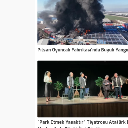
Pilsan Oyuncak Fabrikası'nda Büyük Yangı
“Park Etmek Yasaktır” Tiyatrosu Atatürk 