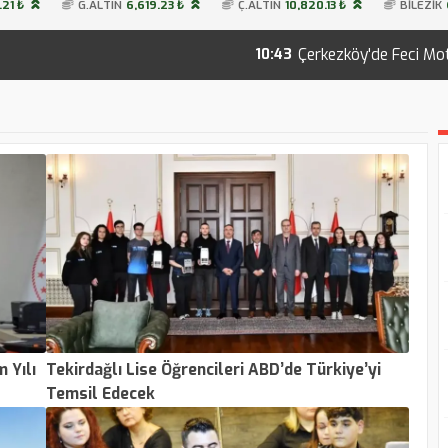
.21 ₺
G.ALTIN
6,619.23 ₺
Ç.ALTIN
10,820.13 ₺
BİLEZİK
Çerkezköy'de Feci Motosiklet Kazası: 22
10:43
 Yılı
Tekirdağlı Lise Öğrencileri ABD’de Türkiye’yi
Temsil Edecek