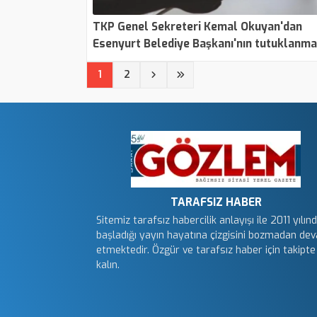
TKP Genel Sekreteri Kemal Okuyan'dan
Esenyurt Belediye Başkanı'nın tutuklanma
tepki: Her durumda büyük rezalet
(current)
1
2
TARAFSIZ HABER
Sitemiz tarafsız habercilik anlayışı ile 2011 yılın
başladığı yayın hayatına çizgisini bozmadan de
etmektedir. Özgür ve tarafsız haber için takipte
kalın.