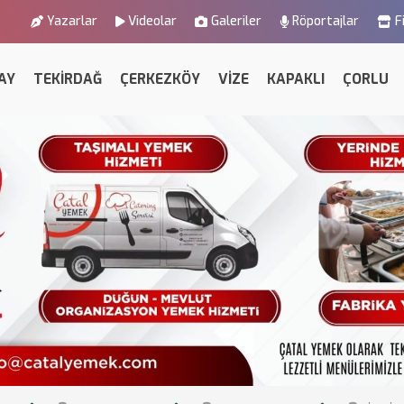
Yazarlar
Videolar
Galeriler
Röportajlar
F
AY
TEKİRDAĞ
ÇERKEZKÖY
VİZE
KAPAKLI
ÇORLU