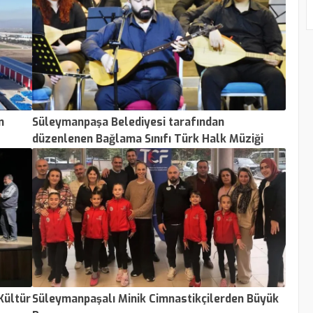
n
Süleymanpaşa Belediyesi tarafından
düzenlenen Bağlama Sınıfı Türk Halk Müziği
Dinletisi, Yahya Kemal Beyatlı Kültür
Merkezi’nde gerçekleşirken dinleti,
vatandaşlardan büyük ilgi gördü.
Kültür
Süleymanpaşalı Minik Cimnastikçilerden Büyük