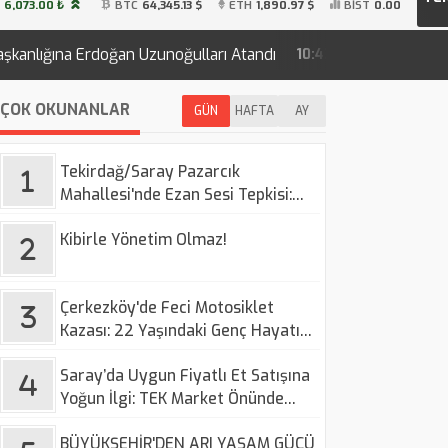
6,073.00 ₺
BTC
64,345.13 $
ETH
1,890.97 $
BİST
0.00
Erdoğan Uzunoğulları Atandı
Çerkezköy'de Feci Motosikle
10:43
ÇOK OKUNANLAR
GÜN
HAFTA
AY
Tekirdağ/Saray Pazarcık
Mahallesi'nde Ezan Sesi Tepkisi:
Vatandaşlar Ses Düzenlemesi
Kibirle Yönetim Olmaz!
Talep Ediyor
Çerkezköy'de Feci Motosiklet
Kazası: 22 Yaşındaki Genç Hayatını
Kaybetti
Saray’da Uygun Fiyatlı Et Satışına
Yoğun İlgi: TEK Market Önünde
Uzun Kuyruklar
BÜYÜKŞEHİR'DEN ARI YAŞAM GÜCÜ