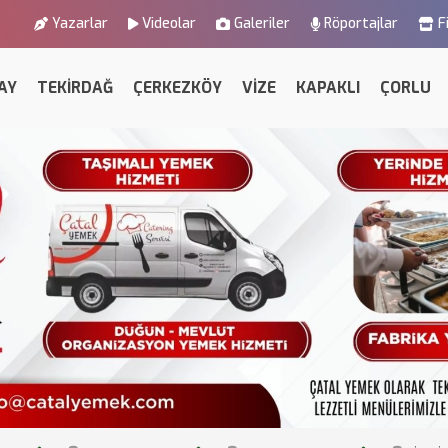
Yazarlar
Videolar
Galeriler
Röportajlar
F
AY
TEKİRDAĞ
ÇERKEZKÖY
VİZE
KAPAKLI
ÇORLU