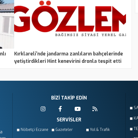
nlı
Kırklareli'nde jandarma zanlıların bahçelerinde
yetiştirdikleri Hint kenevirini dronla tespit etti
BİZİ TAKİP EDİN
S
KA
SERVİSLER
T
Nöbetçi Eczane
Gazeteler
Yol & Trafik
da