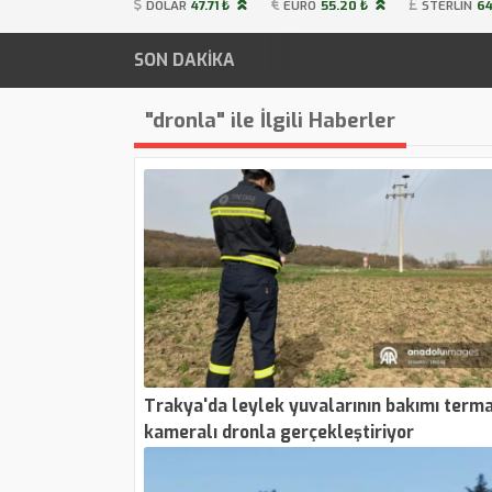
DOLAR
47.71 ₺
EURO
55.20 ₺
STERLIN
64
SON DAKİKA
"dronla" ile İlgili Haberler
Trakya'da leylek yuvalarının bakımı term
kameralı dronla gerçekleştiriyor