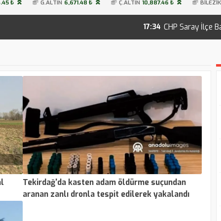
.45 ₺
G.ALTIN
6,671.48 ₺
Ç.ALTIN
10,887.46 ₺
BİLEZİK
CHP Saray İlçe Başkanlığına 
17:34
al
Tekirdağ'da kasten adam öldürme suçundan
aranan zanlı dronla tespit edilerek yakalandı