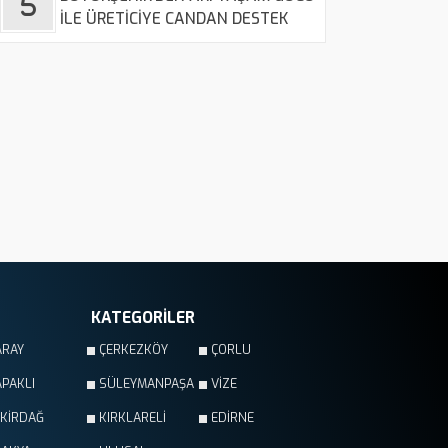
İLE ÜRETİCİYE CANDAN DESTEK
KATEGORİLER
ARAY
ÇERKEZKÖY
ÇORLU
PAKLI
SÜLEYMANPAŞA
VİZE
EKİRDAĞ
KIRKLARELİ
EDİRNE