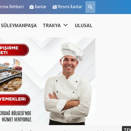
irma Rehberi
İlanlar
Resmi İlanlar
SÜLEYMANPAŞA
TRAKYA
ULUSAL
TE