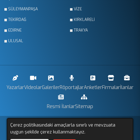
SÜLEYMANPAŞA
VİZE
TEKİRDAĞ
KIRKLARELİ
EDİRNE
TRAKYA
ULUSAL
Yazarlar
Videolar
Galeriler
Röportajlar
Anketler
Firmalar
İlanlar
Resmi İlanlar
Sitemap
Çerez politikasındaki amaçlarla sınırlı ve mevzuata
Trakya Gözlem © 2011 - 2025. Tüm Hakları Saklıdır.
uygun şekilde çerez kullanmaktayız.