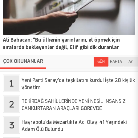
Ali Babacan: “Bu ülkenin yarınlarını, el öpmek için
sıralarda bekleyenler değil, Elif gibi dik duranlar
kuracak”
ÇOK OKUNANLAR
GÜN
HAFTA
AY
Yeni Parti Saray’da teşkilatını kurdu! İşte 28 kişilik
yönetim
TEKİRDAĞ SAHİLLERİNDE YENİ NESİL İNSANSIZ
CANKURTARAN ARAÇLARI GÖREVDE
Hayrabolu’da Mezarlıkta Acı Olay: 41 Yaşındaki
Adam Ölü Bulundu