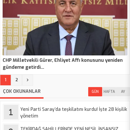
CHP Milletvekili Gürer, Ehliyet Affı konusunu yeniden
gündeme getirdi…
(current)
1
2
ÇOK OKUNANLAR
GÜN
HAFTA
AY
Yeni Parti Saray’da teşkilatını kurdu! İşte 28 kişilik
yönetim
TEKİRDAĞ SAHİLLERİNDE YENİ NESİL İNSANSIZ