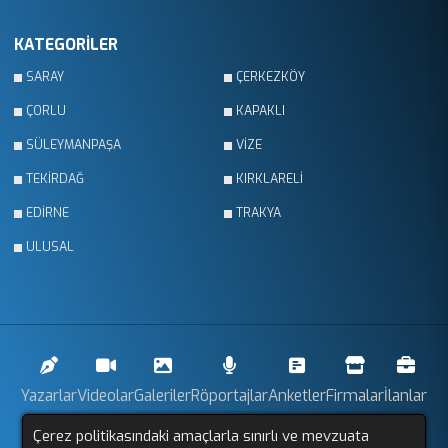
KATEGORİLER
SARAY
ÇERKEZKÖY
ÇORLU
KAPAKLI
SÜLEYMANPAŞA
VİZE
TEKİRDAĞ
KIRKLARELİ
EDİRNE
TRAKYA
ULUSAL
Yazarlar
Videolar
Galeriler
Röportajlar
Anketler
Firmalar
İlanlar
Çerez politikasındaki amaçlarla sınırlı ve mevzuata