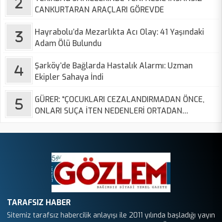
CANKURTARAN ARAÇLARI GÖREVDE
Hayrabolu’da Mezarlıkta Acı Olay: 41 Yaşındaki
Adam Ölü Bulundu
Şarköy’de Bağlarda Hastalık Alarmı: Uzman
Ekipler Sahaya İndi
GÜRER: “ÇOCUKLARI CEZALANDIRMADAN ÖNCE,
ONLARI SUÇA İTEN NEDENLERİ ORTADAN
KALDIRMALIYIZ”
TARAFSIZ HABER
Sitemiz tarafsız habercilik anlayışı ile 2011 yılında başladığı yayın