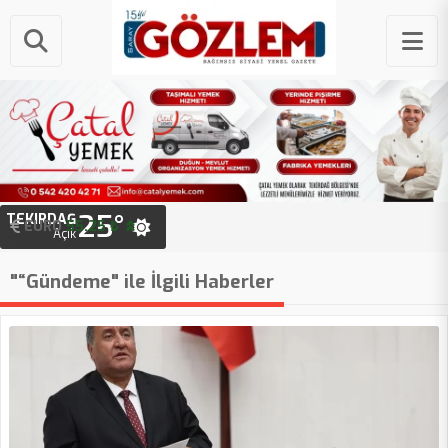
25°
TEKIRDAĞ
EURO
STERLIN
55.25 ₺
64.48 ₺
Açık
"“Gündeme" ile İlgili Haberler