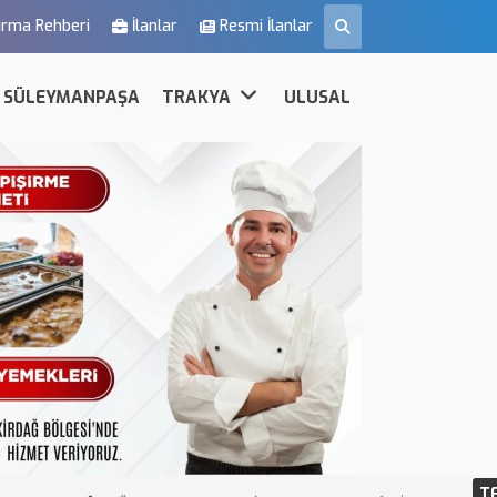
irma Rehberi
İlanlar
Resmi İlanlar
SÜLEYMANPAŞA
TRAKYA
ULUSAL
T