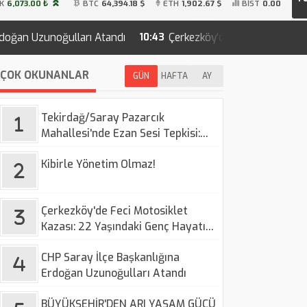
K
6,073.00 ₺
BTC
64,394.18 $
ETH
1,902.67 $
BİST
0.00
ğulları Atandı
Çerkezköy'de Feci Motosiklet Kazası: 22 Y
10:43
ÇOK OKUNANLAR
GÜN
HAFTA
AY
Tekirdağ/Saray Pazarcık
Mahallesi'nde Ezan Sesi Tepkisi:
Vatandaşlar Ses Düzenlemesi
Kibirle Yönetim Olmaz!
Talep Ediyor
Çerkezköy'de Feci Motosiklet
Kazası: 22 Yaşındaki Genç Hayatını
Kaybetti
CHP Saray İlçe Başkanlığına
Erdoğan Uzunoğulları Atandı
BÜYÜKŞEHİR'DEN ARI YAŞAM GÜCÜ