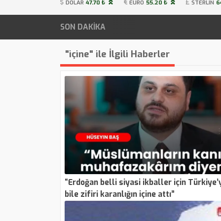
DOLAR
47.70 ₺
EURO
55.20 ₺
STERLIN
6
SON DAKİKA
"içine" ile İlgili Haberler
“Erdoğan belli siyasi ikballer için Türkiye’y
bile zifiri karanlığın içine attı”