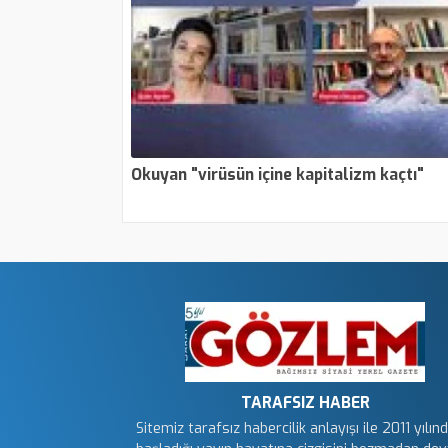
Okuyan "virüsün içine kapitalizm kaçtı"
TARAFSIZ HABER
Sitemiz tarafsız habercilik anlayışı ile 2011 yılın