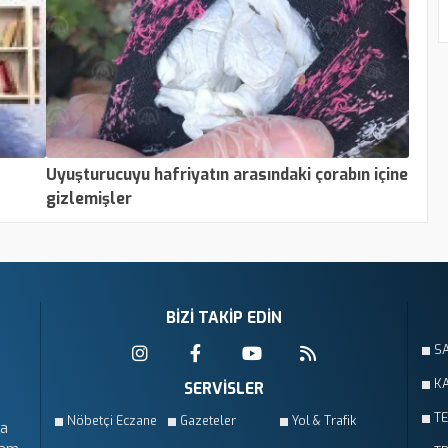
Uyuşturucuyu hafriyatın arasındaki çorabın içine
gizlemişler
BİZİ TAKİP EDİN
S
KA
SERVİSLER
T
Nöbetçi Eczane
Gazeteler
Yol & Trafik
da