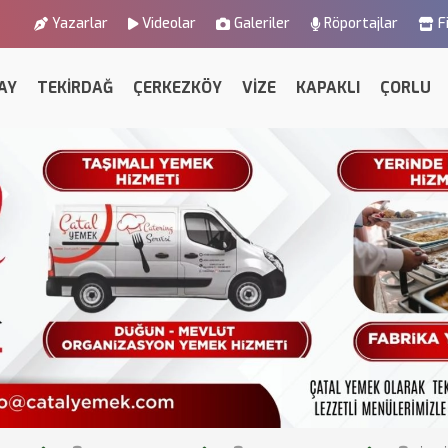
Yazarlar
Videolar
Galeriler
Röportajlar
F
AY
TEKİRDAĞ
ÇERKEZKÖY
VİZE
KAPAKLI
ÇORLU