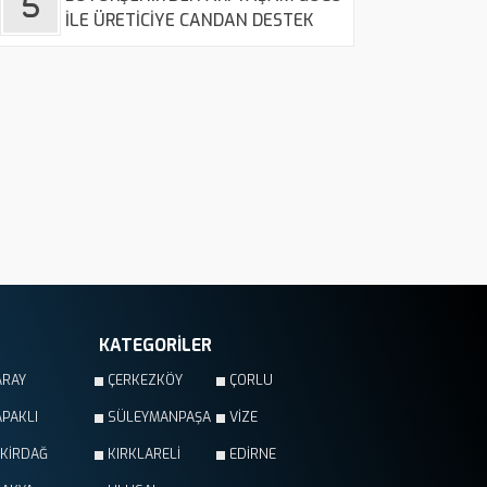
İLE ÜRETİCİYE CANDAN DESTEK
KATEGORİLER
ARAY
ÇERKEZKÖY
ÇORLU
PAKLI
SÜLEYMANPAŞA
VİZE
EKİRDAĞ
KIRKLARELİ
EDİRNE