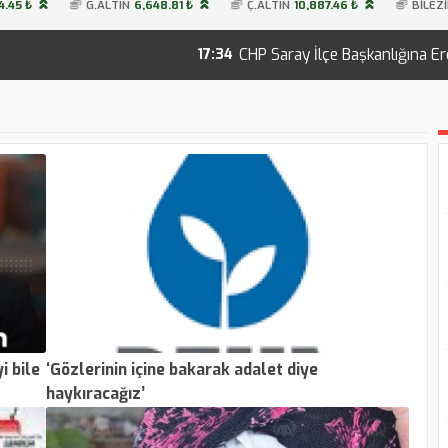
4.45 ₺
G.ALTIN
6,648.81 ₺
Ç.ALTIN
10,887.46 ₺
BİLEZİ
CHP Saray İlçe Başkanlığına Erdoğan Uzuno
17:34
i bile
‘Gözlerinin içine bakarak adalet diye
haykıracağız’