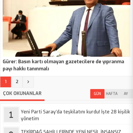
Gürer: Basın kartı olmayan gazetecilere de yıpranma
payı hakkı tanınmalı
(current)
1
2
ÇOK OKUNANLAR
GÜN
HAFTA
AY
Yeni Parti Saray’da teşkilatını kurdu! İşte 28 kişilik
yönetim
TEKİRDAĞ SAHİLLERİNDE YENİ NESİL İNSANSIZ