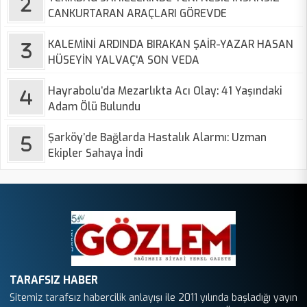
CANKURTARAN ARAÇLARI GÖREVDE
KALEMİNİ ARDINDA BIRAKAN ŞAİR-YAZAR HASAN
HÜSEYİN YALVAÇ'A SON VEDA
Hayrabolu’da Mezarlıkta Acı Olay: 41 Yaşındaki
Adam Ölü Bulundu
Şarköy’de Bağlarda Hastalık Alarmı: Uzman
Ekipler Sahaya İndi
TARAFSIZ HABER
Sitemiz tarafsız habercilik anlayışı ile 2011 yılında başladığı yayın