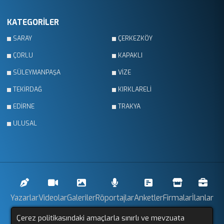
KATEGORİLER
SARAY
ÇERKEZKÖY
ÇORLU
KAPAKLI
SÜLEYMANPAŞA
VİZE
TEKİRDAĞ
KIRKLARELİ
EDİRNE
TRAKYA
ULUSAL
Yazarlar
Videolar
Galeriler
Röportajlar
Anketler
Firmalar
İlanlar
Çerez politikasındaki amaçlarla sınırlı ve mevzuata