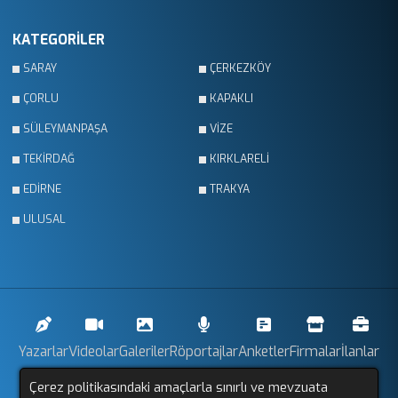
KATEGORİLER
SARAY
ÇERKEZKÖY
ÇORLU
KAPAKLI
SÜLEYMANPAŞA
VİZE
TEKİRDAĞ
KIRKLARELİ
EDİRNE
TRAKYA
ULUSAL
Yazarlar
Videolar
Galeriler
Röportajlar
Anketler
Firmalar
İlanlar
Çerez politikasındaki amaçlarla sınırlı ve mevzuata