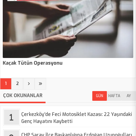
Kaçak Tütün Operasyonu
(current)
1
2
ÇOK OKUNANLAR
GÜN
HAFTA
AY
Çerkezköy'de Feci Motosiklet Kazası: 22 Yaşındaki
Genç Hayatını Kaybetti
CHP Saray İlçe Başkanlığına Erdoğan Uzunoğulları