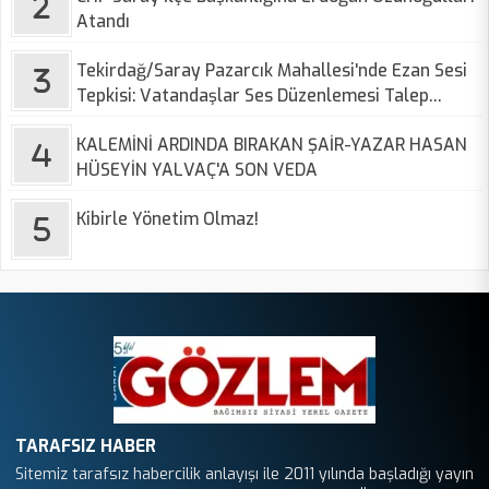
Atandı
Tekirdağ/Saray Pazarcık Mahallesi'nde Ezan Sesi
Tepkisi: Vatandaşlar Ses Düzenlemesi Talep
Ediyor
KALEMİNİ ARDINDA BIRAKAN ŞAİR-YAZAR HASAN
HÜSEYİN YALVAÇ'A SON VEDA
Kibirle Yönetim Olmaz!
TARAFSIZ HABER
Sitemiz tarafsız habercilik anlayışı ile 2011 yılında başladığı yayın