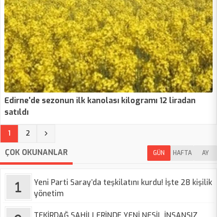
Edirne'de sezonun ilk kanolası kilogramı 12 liradan
satıldı
(current)
1
2
ÇOK OKUNANLAR
GÜN
HAFTA
AY
Yeni Parti Saray’da teşkilatını kurdu! İşte 28 kişilik
yönetim
TEKİRDAĞ SAHİLLERİNDE YENİ NESİL İNSANSIZ