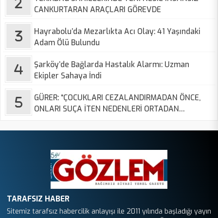
CANKURTARAN ARAÇLARI GÖREVDE
Hayrabolu’da Mezarlıkta Acı Olay: 41 Yaşındaki
Adam Ölü Bulundu
Şarköy’de Bağlarda Hastalık Alarmı: Uzman
Ekipler Sahaya İndi
GÜRER: “ÇOCUKLARI CEZALANDIRMADAN ÖNCE,
ONLARI SUÇA İTEN NEDENLERİ ORTADAN
KALDIRMALIYIZ”
TARAFSIZ HABER
Sitemiz tarafsız habercilik anlayışı ile 2011 yılında başladığı yayın