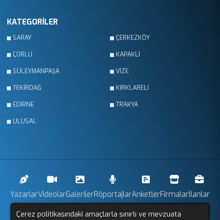
KATEGORİLER
SARAY
ÇERKEZKÖY
ÇORLU
KAPAKLI
SÜLEYMANPAŞA
VİZE
TEKİRDAĞ
KIRKLARELİ
EDİRNE
TRAKYA
ULUSAL
Yazarlar
Videolar
Galeriler
Röportajlar
Anketler
Firmalar
İlanlar
Çerez politikasındaki amaçlarla sınırlı ve mevzuata