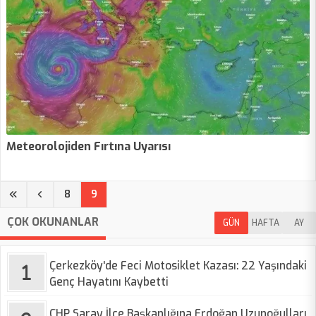
Meteorolojiden Fırtına Uyarısı
(current)
8
9
ÇOK OKUNANLAR
GÜN
HAFTA
AY
Çerkezköy'de Feci Motosiklet Kazası: 22 Yaşındaki
Genç Hayatını Kaybetti
CHP Saray İlçe Başkanlığına Erdoğan Uzunoğulları