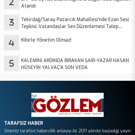
Atandı
Tekirdağ/Saray Pazarcık Mahallesi'nde Ezan Sesi
Tepkisi: Vatandaşlar Ses Düzenlemesi Talep
Ediyor
Kibirle Yönetim Olmaz!
KALEMİNİ ARDINDA BIRAKAN ŞAİR-YAZAR HASAN
HÜSEYİN YALVAÇ'A SON VEDA
TARAFSIZ HABER
Sitemiz tarafsız habercilik anlayışı ile 2011 yılında başladığı yayın