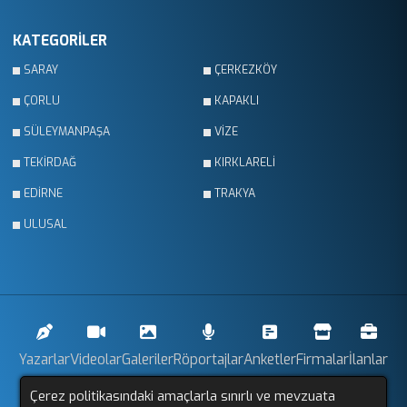
KATEGORİLER
SARAY
ÇERKEZKÖY
ÇORLU
KAPAKLI
SÜLEYMANPAŞA
VİZE
TEKİRDAĞ
KIRKLARELİ
EDİRNE
TRAKYA
ULUSAL
Yazarlar
Videolar
Galeriler
Röportajlar
Anketler
Firmalar
İlanlar
Çerez politikasındaki amaçlarla sınırlı ve mevzuata