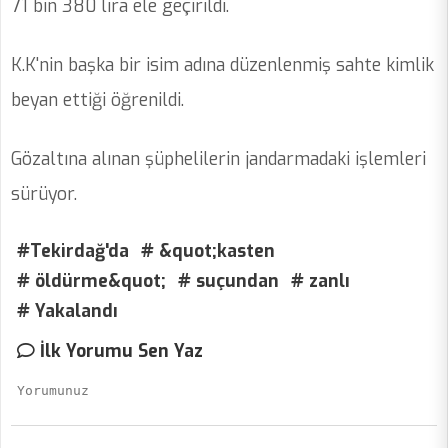
71 bin 380 lira ele geçirildi.
K.K'nin başka bir isim adına düzenlenmiş sahte kimlik
beyan ettiği öğrenildi.
Gözaltına alınan şüphelilerin jandarmadaki işlemleri
sürüyor.
#Tekirdağ'da
# &quot;kasten
# öldürme&quot;
# suçundan
# zanlı
# Yakalandı
İlk Yorumu Sen Yaz