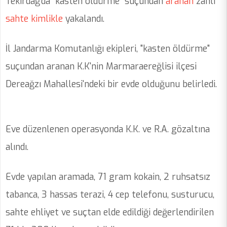
Tekirdağ'da "kasten öldürme" suçundan
aranan
zanlı
sahte
kimlikle
yakalandı.
İl Jandarma Komutanlığı ekipleri, "kasten öldürme"
suçundan aranan K.K'nin Marmaraereğlisi ilçesi
Dereağzı Mahallesi'ndeki bir evde olduğunu belirledi.
Eve düzenlenen operasyonda K.K. ve R.A. gözaltına
alındı.
Evde yapılan aramada, 71 gram kokain, 2 ruhsatsız
tabanca, 3 hassas terazi, 4 cep telefonu, susturucu,
sahte ehliyet ve suçtan elde edildiği değerlendirilen