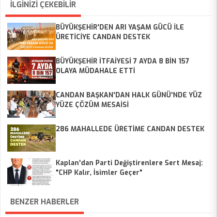
İLGİNİZİ ÇEKEBİLİR
BÜYÜKŞEHİR'DEN ARI YAŞAM GÜCÜ İLE
ÜRETİCİYE CANDAN DESTEK
BÜYÜKŞEHİR İTFAİYESİ 7 AYDA 8 BİN 157
OLAYA MÜDAHALE ETTİ
CANDAN BAŞKAN'DAN HALK GÜNÜ'NDE YÜZ
YÜZE ÇÖZÜM MESAİSİ
286 MAHALLEDE ÜRETİME CANDAN DESTEK
Kaplan'dan Parti Değiştirenlere Sert Mesaj:
"CHP Kalır, İsimler Geçer"
BENZER HABERLER