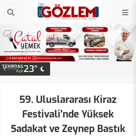
23°
TEKIRDAĞ
EURO
STERLIN
55.25 ₺
64.48 ₺
Açık
59. Uluslararası Kiraz
Festivali’nde Yüksek
Sadakat ve Zeynep Bastık