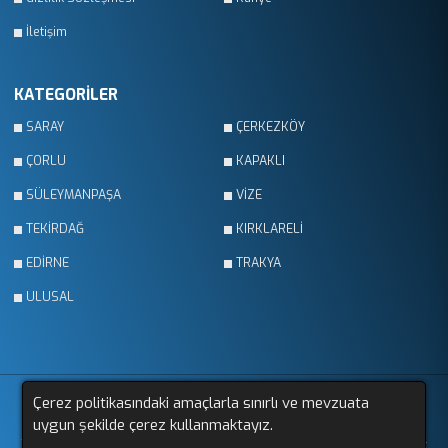
İletişim
KATEGORİLER
SARAY
ÇERKEZKÖY
ÇORLU
KAPAKLI
SÜLEYMANPAŞA
VİZE
TEKİRDAĞ
KIRKLARELİ
EDİRNE
TRAKYA
ULUSAL
Çerez politikasındaki amaçlarla sınırlı ve mevzuata
uygun şekilde çerez kullanmaktayız.
Yazarlar
Videolar
Galeriler
Röportajlar
Anketler
Firmalar
İlanlar