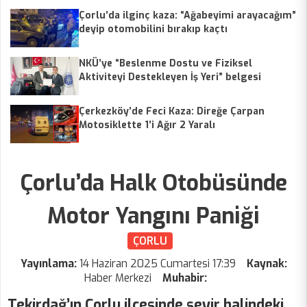
Çorlu’da ilginç kaza: “Ağabeyimi arayacağım”
deyip otomobilini bırakıp kaçtı
NKÜ’ye “Beslenme Dostu ve Fiziksel
Aktiviteyi Destekleyen İş Yeri” belgesi
Çerkezköy’de Feci Kaza: Direğe Çarpan
Motosiklette 1’i Ağır 2 Yaralı
Çorlu’da Halk Otobüsünde
Motor Yangını Paniği
ÇORLU
Yayınlama:
14 Haziran 2025 Cumartesi 17:39
Kaynak:
Haber Merkezi
Muhabir:
Tekirdağ’ın Çorlu ilçesinde seyir halindeki