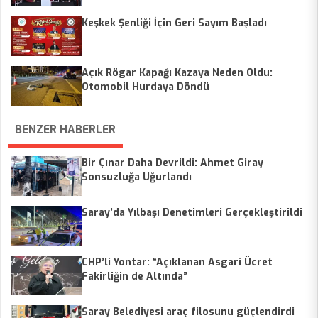
Keşkek Şenliği İçin Geri Sayım Başladı
Açık Rögar Kapağı Kazaya Neden Oldu:
Otomobil Hurdaya Döndü
BENZER HABERLER
Bir Çınar Daha Devrildi: Ahmet Giray
Sonsuzluğa Uğurlandı
Saray’da Yılbaşı Denetimleri Gerçekleştirildi
CHP’li Yontar: “Açıklanan Asgari Ücret
Fakirliğin de Altında”
Saray Belediyesi araç filosunu güçlendirdi