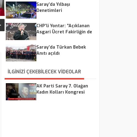
Saray’da Yılbaşı
Denetimleri
Gerçekleştirildi
CHP’li Yontar: “Açıklanan
Asgari Ücret Fakirliğin de
Altında”
Saray’da Türkan Bebek
Anıtı açıldı
İLGİNİZİ ÇEKEBİLECEK VİDEOLAR
AK Parti Saray 7. Olağan
Kadın Kolları Kongresi
Gerçekleşti