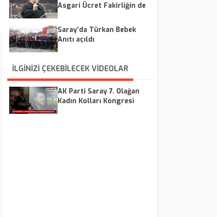
Asgari Ücret Fakirliğin de
Altında”
Saray’da Türkan Bebek
Anıtı açıldı
İLGİNİZİ ÇEKEBİLECEK VİDEOLAR
AK Parti Saray 7. Olağan
Kadın Kolları Kongresi
Gerçekleşti