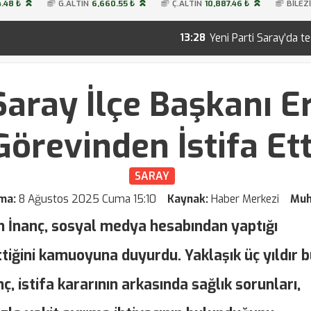
.48 ₺
G.ALTIN
6,660.55 ₺
Ç.ALTIN
10,887.46 ₺
BİLEZ
Yeni Parti Saray’da teşkilatını kurdu! İşte 28
13:28
Saray İlçe Başkanı E
Görevinden İstifa Ett
SARAY
ama:
8 Ağustos 2025 Cuma 15:10
Kaynak:
Haber Merkezi
Muh
an İnanç, sosyal medya hesabından yaptığı
tiğini kamuoyuna duyurdu. Yaklaşık üç yıldır 
, istifa kararının arkasında sağlık sorunları,