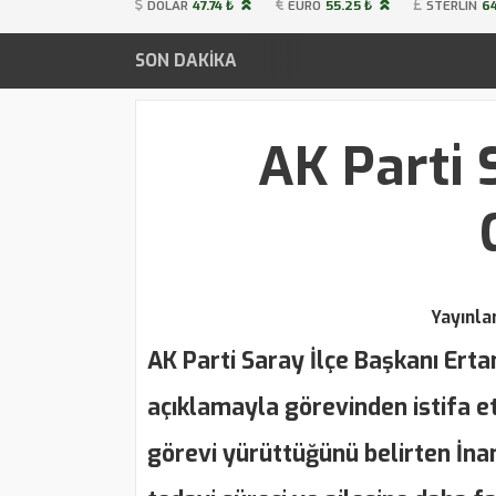
DOLAR
47.74 ₺
EURO
55.25 ₺
STERLIN
64
SON DAKİKA
AK Parti 
Yayınl
AK Parti Saray İlçe Başkanı Ert
açıklamayla görevinden istifa et
görevi yürüttüğünü belirten İnanç