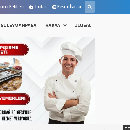
irma Rehberi
İlanlar
Resmi İlanlar
SÜLEYMANPAŞA
TRAKYA
ULUSAL
TE