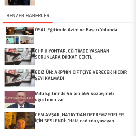
BENZER HABERLER
ÖSAL Eğitimde Azim ve Başarı Yolunda
CHP’li YONTAR, EĞİTİMDE YAŞANAN
SORUNLARA DİKKAT ÇEKTİ.
EDİZ ÜN: AKP’NİN ÇİFTÇİYE VERECEK HİÇBİR
ŞEYİ KALMADI
Milli Eğitim’de 45 bin 654 sözleşmeli
öğretmen var
CEM AVŞAR, HATAY’DAN DEPREMZEDELER
İÇİN SESLENDİ: “Hâlâ çadırda yaşayan
vatandaşlarımız var; eğitimde, sağlıkta
sorunlar devam ediyor”