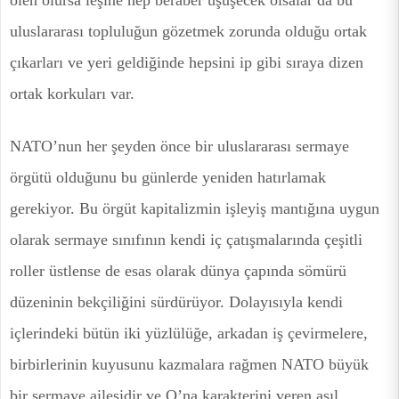
ölen olursa leşine hep beraber üşüşecek olsalar da bu
uluslararası topluluğun gözetmek zorunda olduğu ortak
çıkarları ve yeri geldiğinde hepsini ip gibi sıraya dizen
ortak korkuları var.
NATO’nun her şeyden önce bir uluslararası sermaye
örgütü olduğunu bu günlerde yeniden hatırlamak
gerekiyor. Bu örgüt kapitalizmin işleyiş mantığına uygun
olarak sermaye sınıfının kendi iç çatışmalarında çeşitli
roller üstlense de esas olarak dünya çapında sömürü
düzeninin bekçiliğini sürdürüyor. Dolayısıyla kendi
içlerindeki bütün iki yüzlülüğe, arkadan iş çevirmelere,
birbirlerinin kuyusunu kazmalara rağmen NATO büyük
bir sermaye ailesidir ve O’na karakterini veren asıl