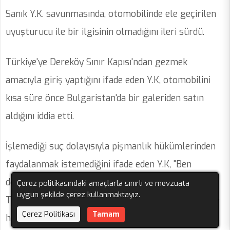
Sanık Y.K. savunmasında, otomobilinde ele geçirilen
uyuşturucu ile bir ilgisinin olmadığını ileri sürdü.
Türkiye'ye Dereköy Sınır Kapısı'ndan gezmek
amacıyla giriş yaptığını ifade eden Y.K, otomobilini
kısa süre önce Bulgaristan'da bir galeriden satın
aldığını iddia etti.
İşlemediği suç dolayısıyla pişmanlık hükümlerinden
faydalanmak istemediğini ifade eden Y.K, "Ben
deterjan ticareti ile uğraşıyorum. Haftada bir gün
Çerez politikasındaki amaçlarla sınırlı ve mevzuata
uygun şekilde çerez kullanmaktayız.
Türkiye'ye gelir deterjan alırım. Bu kez de Türkiye'ye
Çerez Politikası
Tamam
hem deterjan hem de mobilya takımı almaya