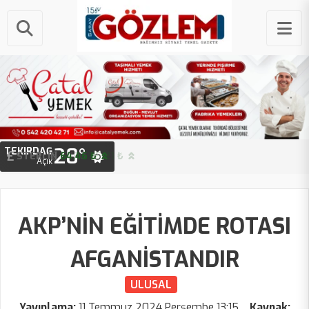
28°
TEKIRDAĞ
STERLIN
64.46 ₺
Açık
AKP’NİN EĞİTİMDE ROTASI
AFGANİSTANDIR
ULUSAL
Yayınlama:
11 Temmuz 2024 Perşembe 13:15
Kaynak: