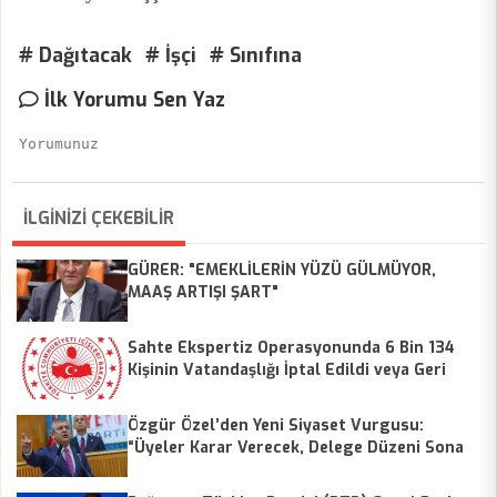
# Dağıtacak
# İşçi
# Sınıfına
İlk Yorumu Sen Yaz
İLGİNİZİ ÇEKEBİLİR
GÜRER: "EMEKLİLERİN YÜZÜ GÜLMÜYOR,
MAAŞ ARTIŞI ŞART"
Sahte Ekspertiz Operasyonunda 6 Bin 134
Kişinin Vatandaşlığı İptal Edildi veya Geri
Alındı
Özgür Özel’den Yeni Siyaset Vurgusu:
“Üyeler Karar Verecek, Delege Düzeni Sona
Erecek”