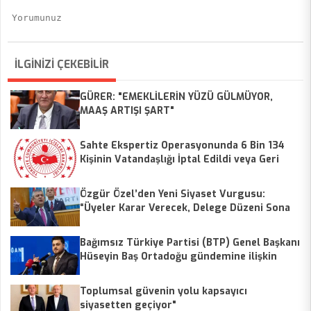
İLGİNİZİ ÇEKEBİLİR
GÜRER: "EMEKLİLERİN YÜZÜ GÜLMÜYOR,
MAAŞ ARTIŞI ŞART"
Sahte Ekspertiz Operasyonunda 6 Bin 134
Kişinin Vatandaşlığı İptal Edildi veya Geri
Alındı
Özgür Özel’den Yeni Siyaset Vurgusu:
“Üyeler Karar Verecek, Delege Düzeni Sona
Erecek”
Bağımsız Türkiye Partisi (BTP) Genel Başkanı
Hüseyin Baş Ortadoğu gündemine ilişkin
değerlendirme yaptı.
Toplumsal güvenin yolu kapsayıcı
siyasetten geçiyor"