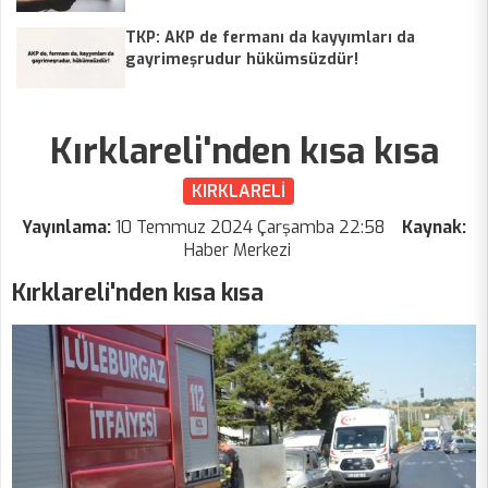
parçaların nereye monte edileceğini de söyle
TKP: AKP de fermanı da kayyımları da
gayrimeşrudur hükümsüzdür!
Kırklareli'nden kısa kısa
KIRKLARELİ
Yayınlama:
10 Temmuz 2024 Çarşamba 22:58
Kaynak:
Haber Merkezi
Kırklareli'nden kısa kısa