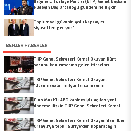
Bağımsız Türkiye Partisi (BTP) Genel Başkanı
Hüseyin Baş Ortadoğu gündemine ilişkin
değerlendirme yaptı.
Toplumsal güvenin yolu kapsayıcı
siyasetten geçiyor"
BENZER HABERLER
TKP Genel Sekreteri Kemal Okuyan Kürt
sorunu konuşmasına gelen itirazları
değerlendirdi
TKP Genel Sekreteri Kemal Okuyan:
"Utanmasalar milyonlarca insanın
yoksulluğuna da 'yaşam tarzı' diyecekler."
Elon Musk’lı ABD kabinesiyle açılan yeni
döneme ilişkin TKP Genel Sekreteri Kemal
Okuyan'dan yorum: 'Kolektif manyaklık'
TKP Genel Sekreteri Kemal Okuyan'dan İlber
Ortaylı'ya tepki: Suriye’den koparacağın