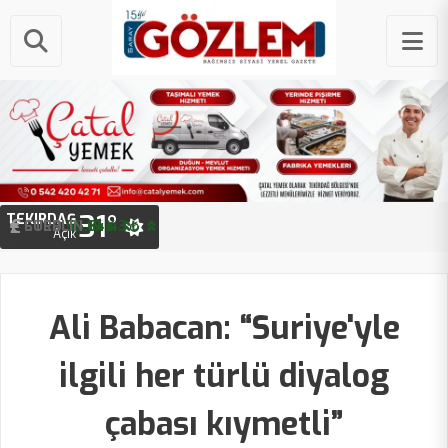
31°
TEKIRDAĞ
STERLIN
64.43 ₺
Açık
Ali Babacan: “Suriye'yle
ilgili her türlü diyalog
çabası kıymetli”