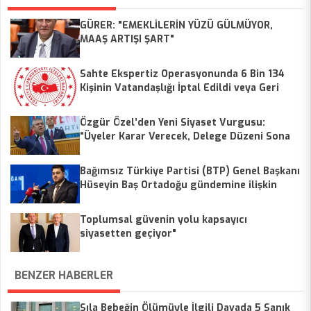
GÜRER: "EMEKLİLERİN YÜZÜ GÜLMÜYOR,
MAAŞ ARTIŞI ŞART"
Sahte Ekspertiz Operasyonunda 6 Bin 134
Kişinin Vatandaşlığı İptal Edildi veya Geri
Alındı
Özgür Özel’den Yeni Siyaset Vurgusu:
“Üyeler Karar Verecek, Delege Düzeni Sona
Erecek”
Bağımsız Türkiye Partisi (BTP) Genel Başkanı
Hüseyin Baş Ortadoğu gündemine ilişkin
değerlendirme yaptı.
Toplumsal güvenin yolu kapsayıcı
siyasetten geçiyor"
BENZER HABERLER
Sıla Bebeğin Ölümüyle İlgili Davada 5 Sanık