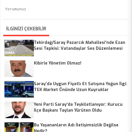
İLGİNİZİ ÇEKEBİLİR
Tekirdağ/Saray Pazarcık Mahallesi'nde Ezan
Sesi Tepkisi: Vatandaşlar Ses Düzenlemesi
Talep Ediyor
Kibirle Yönetim Olmaz!
Saray’da Uygun Fiyatlı Et Satışına Yoğun İlgi:
TEK Market Önünde Uzun Kuyruklar
Yeni Parti Saray'da Teşkilatlanıyor: Kurucu
İlçe Başkanı Taylan Yürüten Oldu
Bu Yaşananların Adı İletişimsizlik Değilse
Nedir?