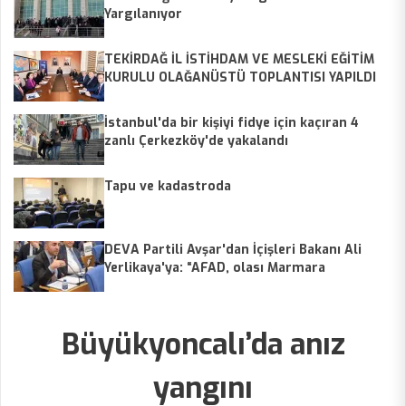
Yargılanıyor
TEKİRDAĞ İL İSTİHDAM VE MESLEKİ EĞİTİM
KURULU OLAĞANÜSTÜ TOPLANTISI YAPILDI
İstanbul'da bir kişiyi fidye için kaçıran 4
zanlı Çerkezköy'de yakalandı
Tapu ve kadastroda
DEVA Partili Avşar'dan İçişleri Bakanı Ali
Yerlikaya'ya: “AFAD, olası Marmara
depremine ne kadar hazır?”
Büyükyoncalı’da anız
yangını