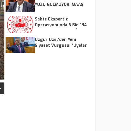
YÜZÜ GÜLMÜYOR, MAAŞ
ARTIŞI ŞART"
Sahte Ekspertiz
Operasyonunda 6 Bin 134
Kişinin Vatandaşlığı İptal
Edildi veya Geri Alındı
Özgür Özel’den Yeni
Siyaset Vurgusu: “Üyeler
Karar Verecek, Delege
Düzeni Sona Erecek”