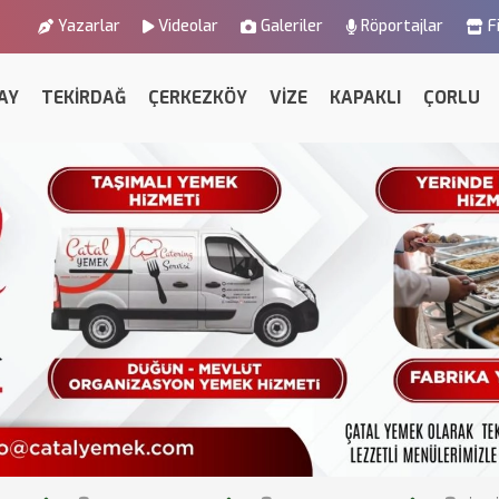
Yazarlar
Videolar
Galeriler
Röportajlar
F
AY
TEKİRDAĞ
ÇERKEZKÖY
VİZE
KAPAKLI
ÇORLU