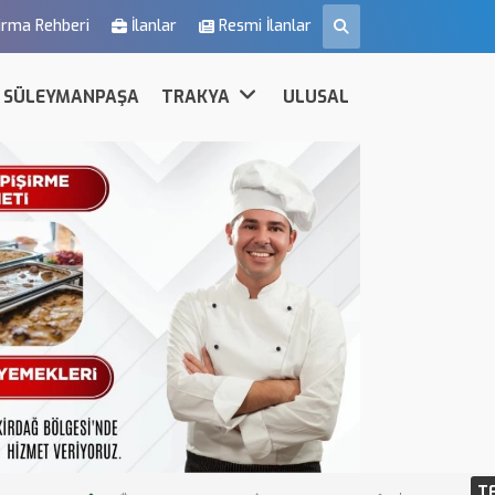
irma Rehberi
İlanlar
Resmi İlanlar
SÜLEYMANPAŞA
TRAKYA
ULUSAL
T