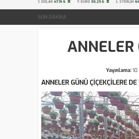
DOLAR
47.74 ₺
EURO
55.25 ₺
STERLIN
64
SON DAKİKA
ANNELER 
Yayınlama:
10
ANNELER GÜNÜ ÇİÇEKÇİLERE DE