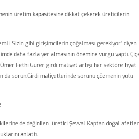
enin üretim kapasitesine dikkat çekerek üreticilerin
li. Sizin gibi girişimcilerin çoğalması gerekiyor” diyen
retimde daha fazla yer almasının önemine vurgu yaptı. Çiç
 Ömer Fethi Gürer girdi maliyet artışı her sektöre fiyat
dan da sorun.Girdi maliyetlerinde sorunu çözmenin yolu
R
tkilerine de değinilen üretici Şevval Kaptan doğal afetle
klarını anlattı.