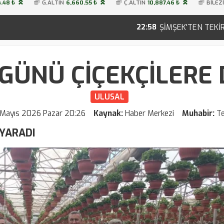
.48 ₺
G.ALTIN
6,660.55 ₺
Ç.ALTIN
10,887.46 ₺
BİLEZ
ŞİMŞEK'TEN TEKİRDAĞ'DA KURULT
22:58
GÜNÜ ÇİÇEKÇİLERE 
ULUSAL
 Mayıs 2026 Pazar 20:26
Kaynak:
Haber Merkezi
Muhabir:
T
 YARADI