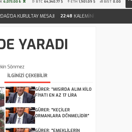
İK
6,073.00 ₺
BTC
64,340.77 $
ETH
1,901.09 $
BİST
0.00
AY MESAJI
KALEMİNİ ARDINDA BIRAKAN ŞAİR-YAZAR H
22:48
DE YARADI
ekin Sönmez
İLGİNİZİ ÇEKEBİLİR
GÜRER: “MISIRDA ALIM KİLO
FİYATI EN AZ 17 LİRA
OLMALI”
GÜRER: "KEÇİLER
ORMANLARA DÖNMELİDİR”
GÜRER: "EMEKLİLERİN