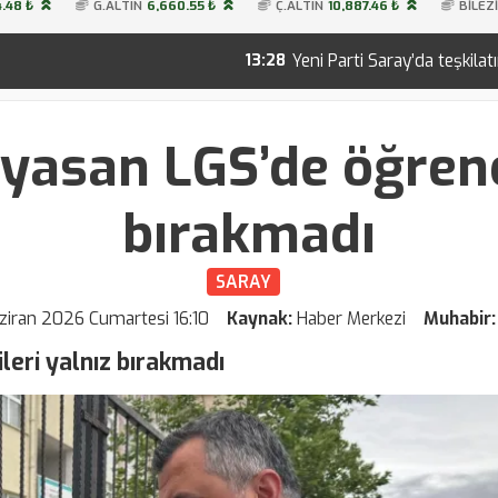
.48 ₺
G.ALTIN
6,660.55 ₺
Ç.ALTIN
10,887.46 ₺
BİLEZ
Yeni Parti Saray’da teşkilatını kurdu! İşte 28 kişilik y
13:28
yasan LGS’de öğrenci
bırakmadı
SARAY
ziran 2026 Cumartesi 16:10
Kaynak:
Haber Merkezi
Muhabir
eri yalnız bırakmadı