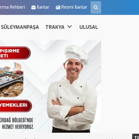
irma Rehberi
İlanlar
Resmi İlanlar
SÜLEYMANPAŞA
TRAKYA
ULUSAL
T