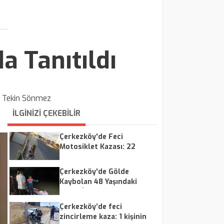
 Tanıtıldı
:
Tekin Sönmez
İLGİNİZİ ÇEKEBİLİR
Çerkezköy'de Feci
Motosiklet Kazası: 22
Yaşındaki Genç Hayatını
Kaybetti
Çerkezköy'de Gölde
Kaybolan 48 Yaşındaki
Adam İçin Arama
Çalışmaları Sürüyor
Çerkezköy’de feci
zincirleme kaza: 1 kişinin