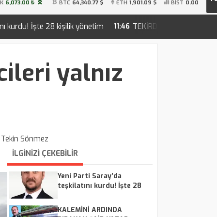
İK
6,073.00 ₺
BTC
64,340.77 $
ETH
1,901.09 $
BİST
0.00
önetim
TEKİRDAĞ SAHİLLERİNDE YENİ NESİL İNSANSIZ 
11:46
leri yalnız
:
Tekin Sönmez
İLGİNİZİ ÇEKEBİLİR
Yeni Parti Saray’da
teşkilatını kurdu! İşte 28
kişilik yönetim
KALEMİNİ ARDINDA