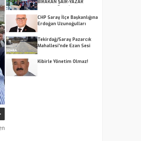
BIRAKAN ŞAİR-YAZAR
HASAN HÜSEYİN YALVAÇ'A
SON VEDA
CHP Saray İlçe Başkanlığına
Erdoğan Uzunoğulları
Atandı
Tekirdağ/Saray Pazarcık
Mahallesi'nde Ezan Sesi
Tepkisi: Vatandaşlar Ses
Düzenlemesi Talep Ediyor
Kibirle Yönetim Olmaz!
en