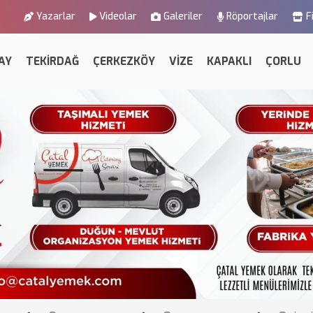
Yazarlar
Videolar
Galeriler
Röportajlar
F
AY
TEKİRDAĞ
ÇERKEZKÖY
VİZE
KAPAKLI
ÇORLU