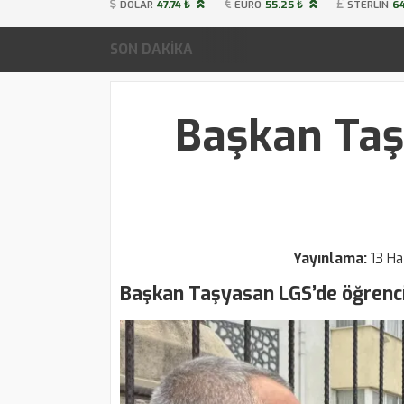
DOLAR
47.74 ₺
EURO
55.25 ₺
STERLIN
64
SON DAKİKA
Başkan Taş
Yayınlama:
13 Ha
Başkan Taşyasan LGS’de öğrencil