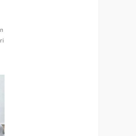
en
ri