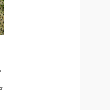
k
en
z