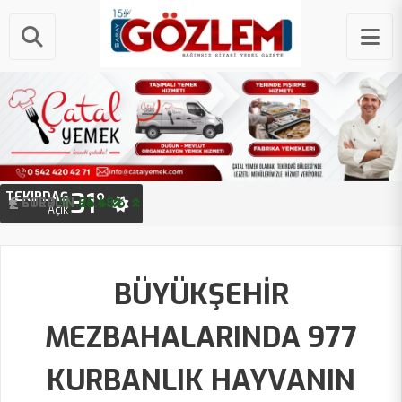
31°
TEKIRDAĞ
STERLIN
64.48 ₺
Açık
BÜYÜKŞEHİR
MEZBAHALARINDA 977
KURBANLIK HAYVANIN