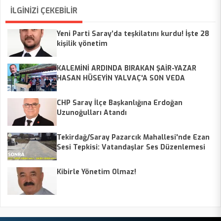
İLGİNİZİ ÇEKEBİLİR
Yeni Parti Saray’da teşkilatını kurdu! İşte 28
kişilik yönetim
KALEMİNİ ARDINDA BIRAKAN ŞAİR-YAZAR
HASAN HÜSEYİN YALVAÇ'A SON VEDA
CHP Saray İlçe Başkanlığına Erdoğan
Uzunoğulları Atandı
Tekirdağ/Saray Pazarcık Mahallesi'nde Ezan
Sesi Tepkisi: Vatandaşlar Ses Düzenlemesi
Talep Ediyor
Kibirle Yönetim Olmaz!