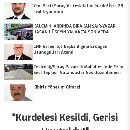
Yeni Parti Saray’da teşkilatını kurdu! İşte 28
kişilik yönetim
KALEMİNİ ARDINDA BIRAKAN ŞAİR-YAZAR
HASAN HÜSEYİN YALVAÇ'A SON VEDA
CHP Saray İlçe Başkanlığına Erdoğan
Uzunoğulları Atandı
Tekirdağ/Saray Pazarcık Mahallesi'nde Ezan
Sesi Tepkisi: Vatandaşlar Ses Düzenlemesi
Talep Ediyor
Kibirle Yönetim Olmaz!
"Kurdelesi Kesildi, Gerisi