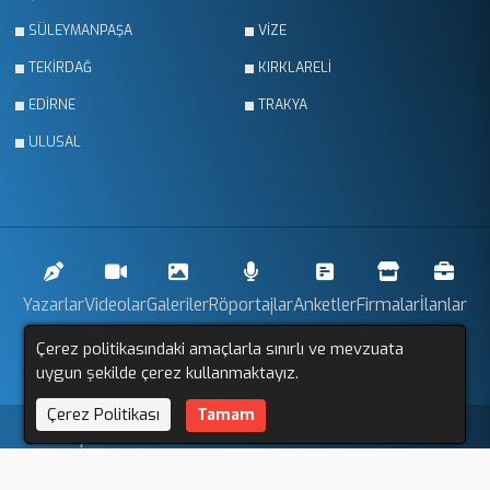
SÜLEYMANPAŞA
VİZE
TEKİRDAĞ
KIRKLARELİ
EDİRNE
TRAKYA
ULUSAL
Yazarlar
Videolar
Galeriler
Röportajlar
Anketler
Firmalar
İlanlar
Çerez politikasındaki amaçlarla sınırlı ve mevzuata
Resmi İlanlar
Sitemap
uygun şekilde çerez kullanmaktayız.
Çerez Politikası
Tamam
Trakya Gözlem © 2011 - 2025. Tüm Hakları Saklıdır.