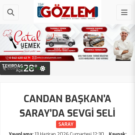
28°
TEKIRDAĞ
STERLIN
64.46 ₺
EURO
55.21 ₺
Açık
CANDAN BAŞKAN’A
SARAY’DA SEVGİ SELİ
SARAY
Yayınlama:
13 Haziran 2026 Cumartesi 12:30
Kaynak: