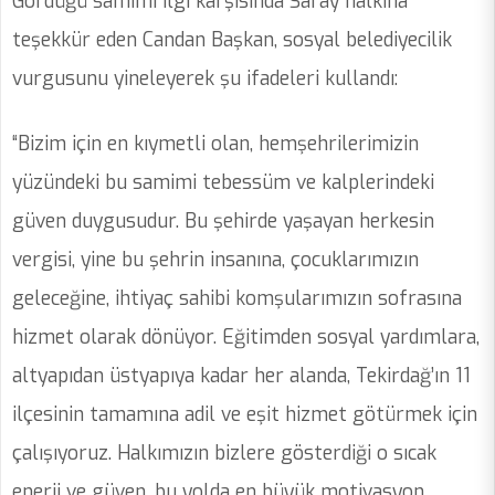
Gördüğü samimi ilgi karşısında Saray halkına
teşekkür eden Candan Başkan, sosyal belediyecilik
vurgusunu yineleyerek şu ifadeleri kullandı:
“Bizim için en kıymetli olan, hemşehrilerimizin
yüzündeki bu samimi tebessüm ve kalplerindeki
güven duygusudur. Bu şehirde yaşayan herkesin
vergisi, yine bu şehrin insanına, çocuklarımızın
geleceğine, ihtiyaç sahibi komşularımızın sofrasına
hizmet olarak dönüyor. Eğitimden sosyal yardımlara,
altyapıdan üstyapıya kadar her alanda, Tekirdağ’ın 11
ilçesinin tamamına adil ve eşit hizmet götürmek için
çalışıyoruz. Halkımızın bizlere gösterdiği o sıcak
enerji ve güven, bu yolda en büyük motivasyon