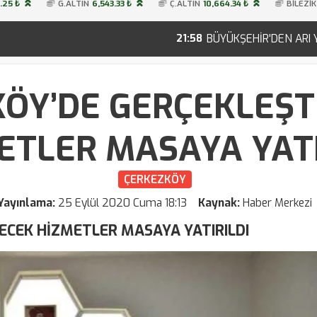
.25 ₺
G.ALTIN
6,543.33 ₺
Ç.ALTIN
10,664.34 ₺
BİLEZİK
BÜYÜKŞEHİR'DEN ARI YAŞAM GÜCÜ İLE
21:58
ÖY’DE GERÇEKLEŞT
ETLER MASAYA YATI
ÇERKEZKÖY
Yayınlama:
25 Eylül 2020 Cuma 18:13
Kaynak:
Haber Merkezi
ECEK HİZMETLER MASAYA YATIRILDI