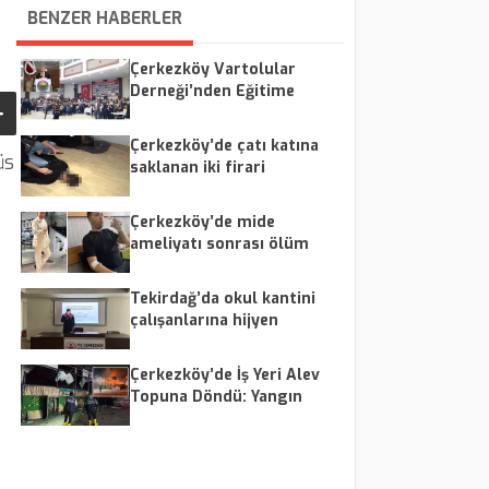
BENZER HABERLER
Çerkezköy Vartolular
Derneği’nden Eğitime
Destek ve Dayanışma
Gecesi
Çerkezköy’de çatı katına
üs
saklanan iki firari
yakalandı
Çerkezköy’de mide
ameliyatı sonrası ölüm
iddiası: Aile doktordan
şikayetçi oldu
Tekirdağ’da okul kantini
çalışanlarına hijyen
eğitimi: “Sağlıklı gıda,
sağlıklı nesil”
Çerkezköy’de İş Yeri Alev
Topuna Döndü: Yangın
Sonrası Kullanılamaz Hale
Geldi