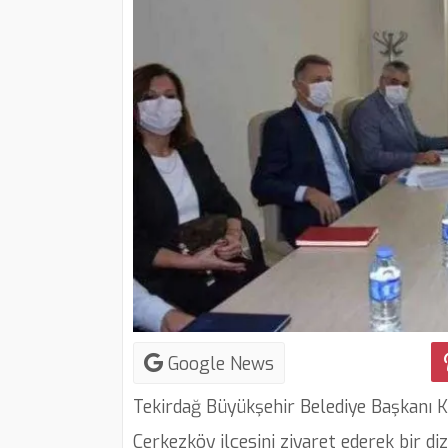
Google News
Tekirdağ Büyükşehir Belediye Başkanı 
Çerkezköy ilçesini ziyaret ederek bir d