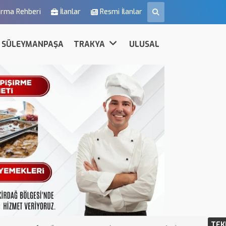
irma Rehberi
İlanlar
Resmi İlanlar
SÜLEYMANPAŞA
TRAKYA
ULUSAL
TEK