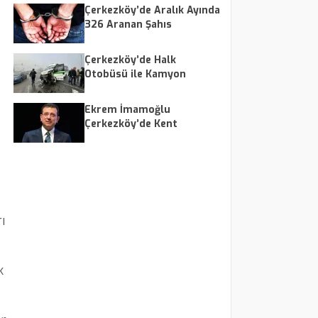
Çerkezköy’de Aralık Ayında
326 Aranan Şahıs
Yakalandı
Çerkezköy’de Halk
Otobüsü ile Kamyon
Çarpıştı: 1 Yaralı
Ekrem İmamoğlu
Çerkezköy’de Kent
Lokantası Açılışına
Katılacak
ı
k