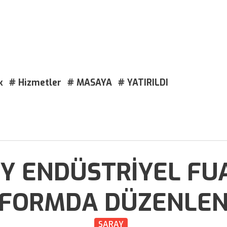
k
# Hizmetler
# MASAYA
# YATIRILDI
Y ENDÜSTRİYEL FUA
FORMDA DÜZENLE
SARAY