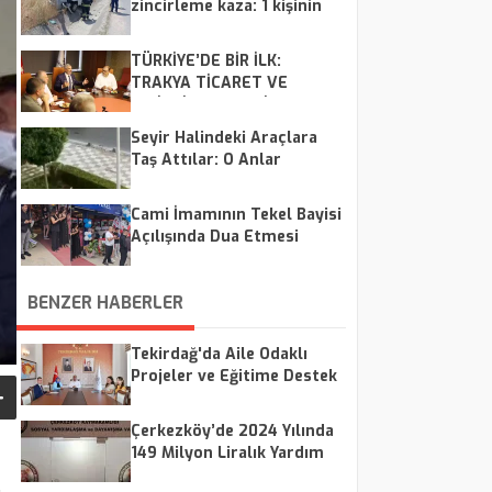
zincirleme kaza: 1 kişinin
hayati tehlikesi var
TÜRKİYE’DE BİR İLK:
TRAKYA TİCARET VE
LOJİSTİK MERKEZİ HAYATA
GEÇİYOR
Seyir Halindeki Araçlara
Taş Attılar: O Anlar
Kamerada
Cami İmamının Tekel Bayisi
Açılışında Dua Etmesi
Tartışma Yarattı: Müftülük
Soruşturma Başlattı
BENZER HABERLER
Tekirdağ'da Aile Odaklı
Projeler ve Eğitime Destek
Çalışmaları Sürüyor
Çerkezköy’de 2024 Yılında
149 Milyon Liralık Yardım
Yapıldı
.