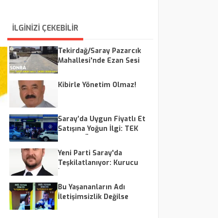
İLGİNİZİ ÇEKEBİLİR
Tekirdağ/Saray Pazarcık
Mahallesi'nde Ezan Sesi
Tepkisi: Vatandaşlar Ses
Düzenlemesi Talep Ediyor
Kibirle Yönetim Olmaz!
Saray’da Uygun Fiyatlı Et
Satışına Yoğun İlgi: TEK
Market Önünde Uzun
Kuyruklar
Yeni Parti Saray'da
Teşkilatlanıyor: Kurucu
İlçe Başkanı Taylan
Yürüten Oldu
Bu Yaşananların Adı
İletişimsizlik Değilse
Nedir?