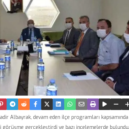
Kadir Albayrak, devam eden ilçe programları kapsamında
izi görüşme gerçekleştirdi ve bazı incelemelerde bulundu