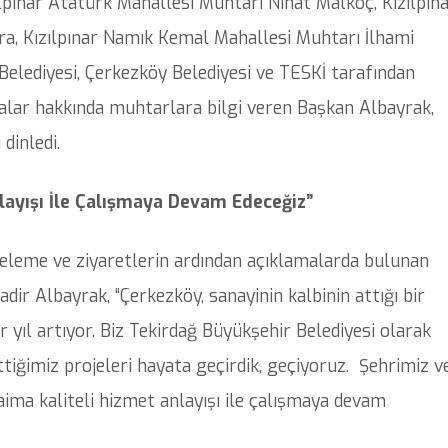
lpınar Atatürk Mahallesi Muhtarı Nihat Malkoç, Kızılpın
a, Kızılpınar Namık Kemal Mahallesi Muhtarı İlhami
 Belediyesi, Çerkezköy Belediyesi ve TESKİ tarafından
alar hakkında muhtarlara bilgi veren Başkan Albayrak,
dinledi.
layışı İle Çalışmaya Devam Edeceğiz”
nceleme ve ziyaretlerin ardından açıklamalarda bulunan
ir Albayrak, “Çerkezköy, sanayinin kalbinin attığı bir
 yıl artıyor. Biz Tekirdağ Büyükşehir Belediyesi olarak
ttiğimiz projeleri hayata geçirdik, geçiyoruz. Şehrimiz v
ima kaliteli hizmet anlayışı ile çalışmaya devam