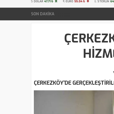
DOLAR
47.71 ₺
EURO
55.04 ₺
STERLIN
64
SON DAKİKA
ÇERKEZK
HİZM
ÇERKEZKÖY’DE GERÇEKLEŞTİRİL