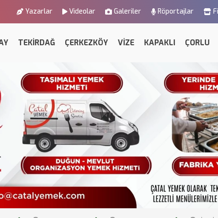
Yazarlar
Videolar
Galeriler
Röportajlar
F
AY
TEKİRDAĞ
ÇERKEZKÖY
VİZE
KAPAKLI
ÇORLU