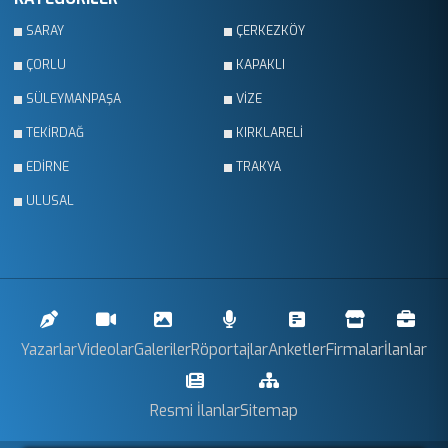
SARAY
ÇERKEZKÖY
ÇORLU
KAPAKLI
SÜLEYMANPAŞA
VİZE
TEKİRDAĞ
KIRKLARELİ
EDİRNE
TRAKYA
ULUSAL
Yazarlar
Videolar
Galeriler
Röportajlar
Anketler
Firmalar
İlanlar
Resmi İlanlar
Sitemap