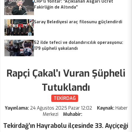
CHP’li Yontar: “Açıklanan Asgari Ücret
Fakirliğin de Altında”
Saray Belediyesi araç filosunu güçlendirdi
52 ilde tefeci ve dolandırıcılık operasyonu:
179 şüpheli yakalandı
Rapçi Çakal’ı Vuran Şüpheli
Tutuklandı
TEKİRDAĞ
Yayınlama:
24 Ağustos 2025 Pazar 12:02
Kaynak:
Haber
Merkezi
Muhabir:
Tekirdağ’ın Hayrabolu ilçesinde 33. Ayçiçeği