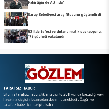
Fakirliğin de Altında”
Saray Belediyesi araç filosunu güçlendirdi
52 ilde tefeci ve dolandırıcılık operasyonu:
179 şüpheli yakalandı
TARAFSIZ HABER
Sitemiz tarafsız habercilik anlayışı ile 2011 yılında başladığı yayın
hayatına çizgisini bozmadan devam etmektedir. Özgür ve
tarafsız haber için takipte kalın.