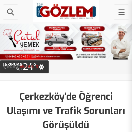
24°
TEKIRDAĞ
EURO
STERLIN
55.19 ₺
64.44 ₺
Açık
Çerkezköy’de Öğrenci
Ulaşımı ve Trafik Sorunları
Görüşüldü