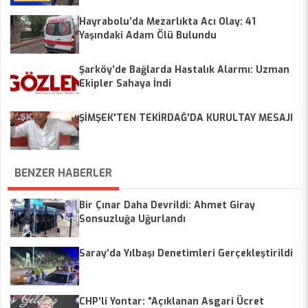
Hayrabolu’da Mezarlıkta Acı Olay: 41
Yaşındaki Adam Ölü Bulundu
Şarköy’de Bağlarda Hastalık Alarmı: Uzman
Ekipler Sahaya İndi
ŞİMŞEK'TEN TEKİRDAĞ'DA KURULTAY MESAJI
BENZER HABERLER
Bir Çınar Daha Devrildi: Ahmet Giray
Sonsuzluğa Uğurlandı
Saray’da Yılbaşı Denetimleri Gerçekleştirildi
CHP’li Yontar: “Açıklanan Asgari Ücret