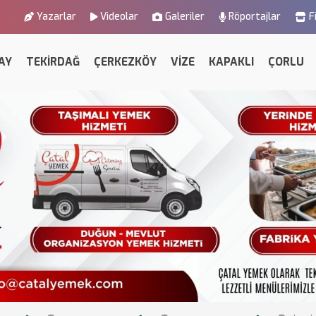
Yazarlar
Videolar
Galeriler
Röportajlar
F
AY
TEKİRDAĞ
ÇERKEZKÖY
VİZE
KAPAKLI
ÇORLU