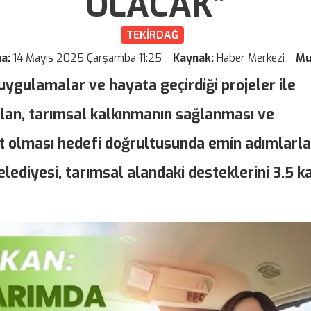
OLACAK”
TEKİRDAĞ
ma:
14 Mayıs 2025 Çarşamba 11:25
Kaynak:
Haber Merkezi
Mu
uygulamalar ve hayata geçirdiği projeler ile
olan, tarımsal kalkınmanın sağlanması ve
nt olması hedefi doğrultusunda emin adımlarla
lediyesi, tarımsal alandaki desteklerini 3.5 k