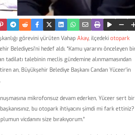
aşkanlığı görevini yürüten Vahap
Akay
, ilçedeki
otopark
r Belediyesi’ni hedef aldı. “Kamu yararını önceleyen bi
an tadilatı talebinin meclis gündemine alınmamasından
ştiren an, Büyükşehir Belediye Başkanı Candan Yüceer’in
.
onuşmasına mikrofonsuz devam ederken, Yüceer sert bir
e başkanısınız, bu otopark ihtiyacını şimdi mi fark ettiniz?
plumun vicdanını size bırakıyorum.”