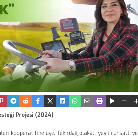
steği Projesi (2024)
eri kooperatifine üye, Tekirdağ plakalı, yeşil ruhsatlı ve