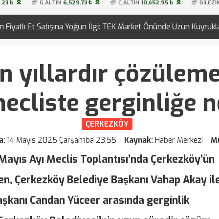
.23 ₺
G.ALTIN
6,529.73 ₺
Ç.ALTIN
10,452.95 ₺
BİLEZİ
Yoğun İlgi: TEK Market Önünde Uzun Kuyruklar
Çerkezköy
08:33
n yıllardır çözülem
ecliste gerginliğe 
ÇERKEZKÖY
a:
14 Mayıs 2025 Çarşamba 23:55
Kaynak:
Haber Merkezi
Mu
Mayıs Ayı Meclis Toplantısı’nda Çerkezköy’ün
en, Çerkezköy Belediye Başkanı Vahap Akay il
aşkanı Candan Yüceer arasında gerginlik