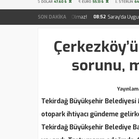
DOLAR
47.60 ₺
EURO
55.13 ₺
STERLIN
64
irle Yönetim Olmaz!
SON DAKİKA
Saray’da Uygun Fiyatlı Et Satışına 
08:52
Çerkezköy’ü
sorunu, m
Yayınlam
Tekirdağ Büyükşehir Belediyesi 
otopark ihtiyacı gündeme gelirk
Tekirdağ Büyükşehir Belediye B