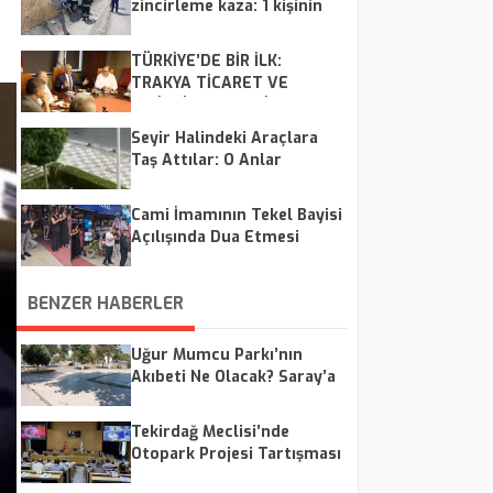
zincirleme kaza: 1 kişinin
hayati tehlikesi var
TÜRKİYE’DE BİR İLK:
TRAKYA TİCARET VE
LOJİSTİK MERKEZİ HAYATA
GEÇİYOR
Seyir Halindeki Araçlara
Taş Attılar: O Anlar
Kamerada
Cami İmamının Tekel Bayisi
Açılışında Dua Etmesi
Tartışma Yarattı: Müftülük
Soruşturma Başlattı
BENZER HABERLER
Uğur Mumcu Parkı’nın
Akıbeti Ne Olacak? Saray’a
Yakışıyor mu?
Tekirdağ Meclisi’nde
Otopark Projesi Tartışması