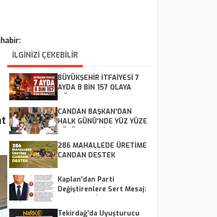
habir:
İLGİNİZİ ÇEKEBİLİR
BÜYÜKŞEHİR İTFAİYESİ 7
AYDA 8 BİN 157 OLAYA
MÜDAHALE ETTİ
CANDAN BAŞKAN'DAN
at
HALK GÜNÜ'NDE YÜZ YÜZE
ÇÖZÜM MESAİSİ
286 MAHALLEDE ÜRETİME
CANDAN DESTEK
Kaplan'dan Parti
Değiştirenlere Sert Mesaj:
"CHP Kalır, İsimler Geçer"
Tekirdağ'da Uyuşturucu