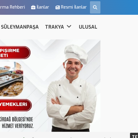
irma Rehberi
İlanlar
Resmi İlanlar
SÜLEYMANPAŞA
TRAKYA
ULUSAL
TE