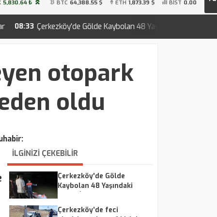
K
5,830.64 ₺
BTC
64,388.55 $
ETH
1,873.39 $
BİST
0.00
'de Gölde Kaybolan 48 Yaşındaki Adam İçin Arama Çalışmaları S
eyen otopark
neden oldu
habir:
İLGİNİZİ ÇEKEBİLİR
e
Çerkezköy'de Gölde
Kaybolan 48 Yaşındaki
Adam İçin Arama
Çalışmaları Sürüyor
Çerkezköy’de feci