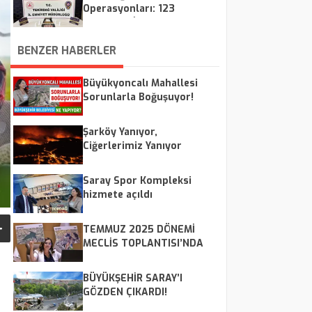
Operasyonları: 123
Şüpheliye İşlem, 8
Tutuklama
BENZER HABERLER
Büyükyoncalı Mahallesi
Sorunlarla Boğuşuyor!
Şarköy Yanıyor,
Ciğerlerimiz Yanıyor
Saray Spor Kompleksi
hizmete açıldı
TEMMUZ 2025 DÖNEMİ
MECLİS TOPLANTISI’NDA
CANDAN BAŞKAN’DAN
ÖNEMLİ AÇIKLAMALAR
BÜYÜKŞEHİR SARAY’I
GÖZDEN ÇIKARDI!