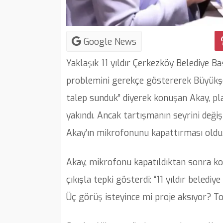
Google News
Yaklaşık 11 yıldır Çerkezköy Belediye B
problemini gerekçe göstererek Büyükşehi
talep sunduk” diyerek konuşan Akay, pl
yakındı. Ancak tartışmanın seyrini deği
Akay’ın mikrofonunu kapattırması oldu
Akay, mikrofonu kapatıldıktan sonra k
çıkışla tepki gösterdi: “11 yıldır belediy
Üç görüş isteyince mi proje aksıyor? To