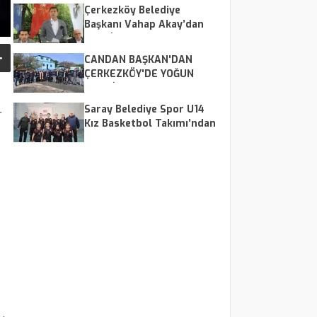
Çerkezköy Belediye
Başkanı Vahap Akay’dan
TESKİ’ye Sert Eleştiriler
CANDAN BAŞKAN'DAN
ÇERKEZKÖY'DE YOĞUN
MESAİ
Saray Belediye Spor U14
r
Kız Basketbol Takımı’ndan
Farklı Galibiyet