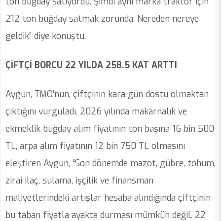
ton buğday satıyordu. Şimdi aynı marka traktör için
212 ton buğday satmak zorunda. Nereden nereye
geldik” diye konuştu.
ÇİFTÇİ BORCU 22 YILDA 258.5 KAT ARTTI
Aygun, TMO’nun, çiftçinin kara gün dostu olmaktan
çıktığını vurguladı. 2026 yılında makarnalık ve
ekmeklik buğday alım fiyatının ton başına 16 bin 500
TL, arpa alım fiyatının 12 bin 750 TL olmasını
eleştiren Aygun, “Son dönemde mazot, gübre, tohum,
zirai ilaç, sulama, işçilik ve finansman
maliyetlerindeki artışlar hesaba alındığında çiftçinin
bu taban fiyatla ayakta durması mümkün değil. 22