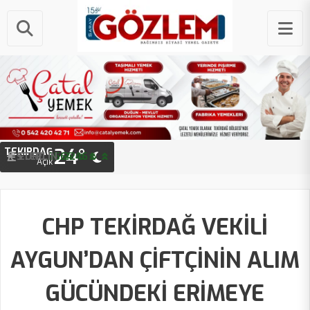
24°
TEKIRDAĞ
STERLIN
64.46 ₺
Açık
CHP TEKİRDAĞ VEKİLİ
AYGUN’DAN ÇİFTÇİNİN ALIM
GÜCÜNDEKİ ERİMEYE