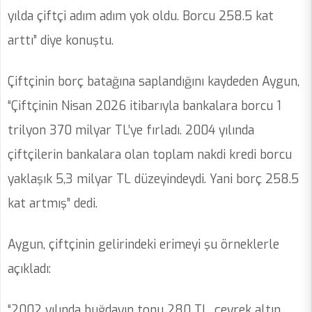
yılda çiftçi adım adım yok oldu. Borcu 258.5 kat
arttı” diye konuştu.
Çiftçinin borç batağına saplandığını kaydeden Aygun,
“Çiftçinin Nisan 2026 itibarıyla bankalara borcu 1
trilyon 370 milyar TL’ye fırladı. 2004 yılında
çiftçilerin bankalara olan toplam nakdi kredi borcu
yaklaşık 5,3 milyar TL düzeyindeydi. Yani borç 258.5
kat artmış” dedi.
Aygun, çiftçinin gelirindeki erimeyi şu örneklerle
açıkladı:
“2002 yılında buğdayın tonu 280 TL, çeyrek altın