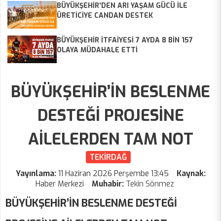
BÜYÜKŞEHİR'DEN ARI YAŞAM GÜCÜ İLE
ÜRETİCİYE CANDAN DESTEK
BÜYÜKŞEHİR İTFAİYESİ 7 AYDA 8 BİN 157
OLAYA MÜDAHALE ETTİ
BÜYÜKŞEHİR’İN BESLENME
DESTEĞİ PROJESİNE
AİLELERDEN TAM NOT
TEKİRDAĞ
Yayınlama:
11 Haziran 2026 Perşembe 13:45
Kaynak:
Haber Merkezi
Muhabir:
Tekin Sönmez
BÜYÜKŞEHİR’İN BESLENME DESTEĞİ