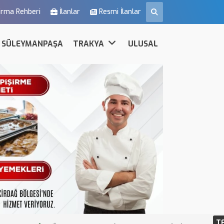
irma Rehberi
İlanlar
Resmi İlanlar
SÜLEYMANPAŞA
TRAKYA
ULUSAL
T