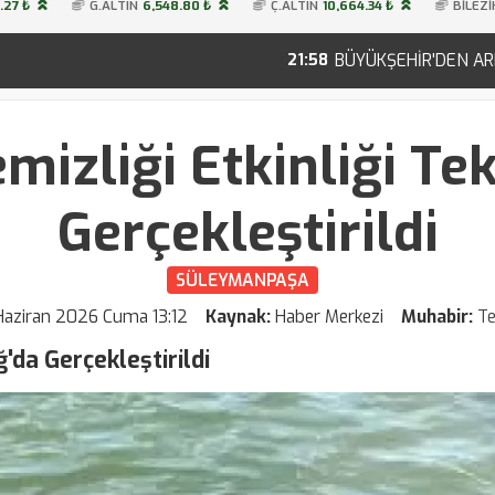
.27 ₺
G.ALTIN
6,548.80 ₺
Ç.ALTIN
10,664.34 ₺
BİLEZİ
BÜYÜKŞEHİR'DEN ARI YAŞAM GÜCÜ İLE ÜR
21:58
mizliği Etkinliği Te
Gerçekleştirildi
SÜLEYMANPAŞA
Haziran 2026 Cuma 13:12
Kaynak:
Haber Merkezi
Muhabir:
T
ğ'da Gerçekleştirildi