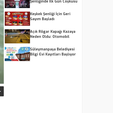
Şenliğinde İlk Gün Coşkusu
Keşkek Şenliği İçin Geri
Sayım Başladı
Açık Rögar Kapağı Kazaya
Neden Oldu: Otomobil
Hurdaya Döndü
Süleymanpaşa Belediyesi
Bilgi Evi Kayıtları Başlıyor