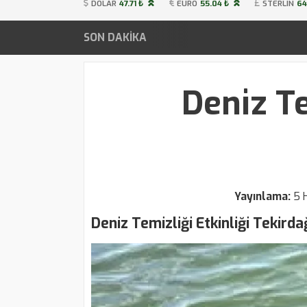
DOLAR
47.71 ₺
EURO
55.04 ₺
STERLIN
64
SON DAKİKA
Deniz Te
Yayınlama:
5 
Deniz Temizliği Etkinliği Tekirda