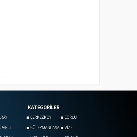
KATEGORİLER
ARAY
ÇERKEZKÖY
ÇORLU
PAKLI
SÜLEYMANPAŞA
VİZE