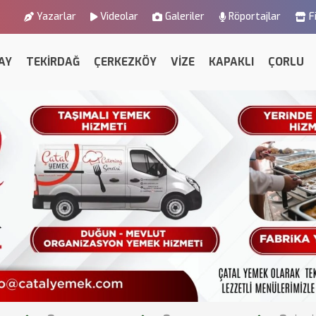
Yazarlar
Videolar
Galeriler
Röportajlar
F
AY
TEKİRDAĞ
ÇERKEZKÖY
VİZE
KAPAKLI
ÇORLU