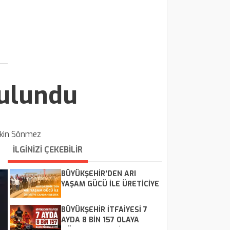
Bulundu
kin Sönmez
İLGİNİZİ ÇEKEBİLİR
BÜYÜKŞEHİR'DEN ARI
YAŞAM GÜCÜ İLE ÜRETİCİYE
CANDAN DESTEK
BÜYÜKŞEHİR İTFAİYESİ 7
AYDA 8 BİN 157 OLAYA