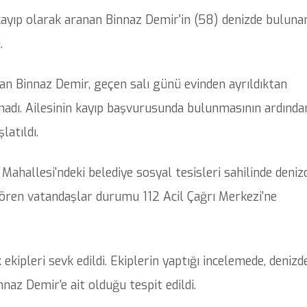
 kayıp olarak aranan Binnaz Demir'in (58) denizde buluna
.
an Binnaz Demir, geçen salı günü evinden ayrıldıktan
madı. Ailesinin kayıp başvurusunda bulunmasının ardında
latıldı.
 Mahallesi'ndeki belediye sosyal tesisleri sahilinde deniz
ı gören vatandaşlar durumu 112 Acil Çağrı Merkezi'ne
 ekipleri sevk edildi. Ekiplerin yaptığı incelemede, denizd
naz Demir'e ait olduğu tespit edildi.