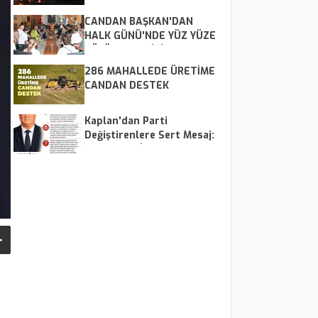
MÜDAHALE ETTİ
CANDAN BAŞKAN'DAN
HALK GÜNÜ'NDE YÜZ YÜZE
ÇÖZÜM MESAİSİ
286 MAHALLEDE ÜRETİME
CANDAN DESTEK
Kaplan'dan Parti
Değiştirenlere Sert Mesaj:
"CHP Kalır, İsimler Geçer"