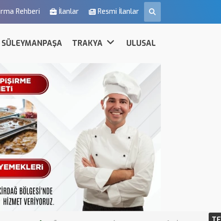
irma Rehberi
İlanlar
Resmi İlanlar
SÜLEYMANPAŞA
TRAKYA
ULUSAL
TE