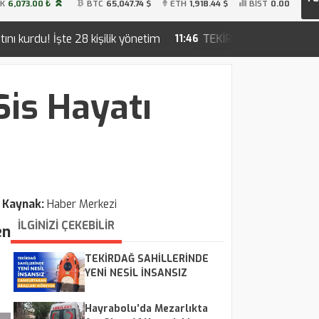
İK
6,073.00 ₺
BTC
65,047.74 $
ETH
1,918.44 $
BİST
0.00
ilik yönetim
TEKİRDAĞ SAHİLLERİNDE YENİ NESİL İNSA
11:46
Sis Hayatı
Kaynak:
Haber Merkezi
İLGİNİZİ ÇEKEBİLİR
en
TEKİRDAĞ SAHİLLERİNDE
YENİ NESİL İNSANSIZ
CANKURTARAN ARAÇLARI
GÖREVDE
Hayrabolu’da Mezarlıkta