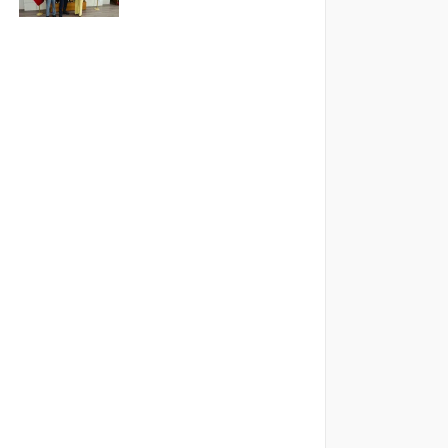
Saygı, Namık Kemal
Üniversitesi Genel
Sekreterliği’ne Atandı