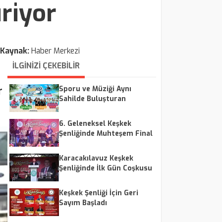
iriyor
Kaynak:
Haber Merkezi
İLGİNİZİ ÇEKEBİLİR
r
Sporu ve Müziği Aynı
Sahilde Buluşturan
Festival
6. Geleneksel Keşkek
Şenliğinde Muhteşem Final
Karacakılavuz Keşkek
Şenliğinde İlk Gün Coşkusu
Keşkek Şenliği İçin Geri
Sayım Başladı