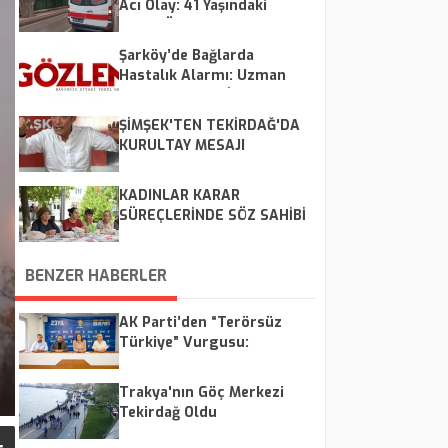
Acı Olay: 41 Yaşındaki
Adam Ölü Bulundu
Şarköy’de Bağlarda
Hastalık Alarmı: Uzman
Ekipler Sahaya İndi
ŞİMŞEK'TEN TEKİRDAĞ'DA
KURULTAY MESAJI
KADINLAR KARAR
SÜREÇLERİNDE SÖZ SAHİBİ
OLUYORLAR
BENZER HABERLER
AK Parti’den “Terörsüz
Türkiye” Vurgusu:
Trakya'da Eş Zamanlı
Açıklamalar
Trakya'nın Göç Merkezi
Tekirdağ Oldu