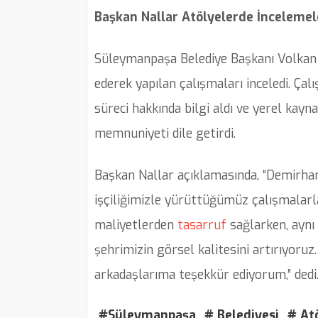
Başkan Nallar Atölyelerde İnceleme
Süleymanpaşa Belediye Başkanı Volkan N
ederek yapılan çalışmaları inceledi. Ça
süreci hakkında bilgi aldı ve yerel kay
memnuniyeti dile getirdi.
Başkan Nallar açıklamasında, “Demirh
işçiliğimizle yürüttüğümüz çalışmalarla
maliyetlerden
tasarruf
sağlarken, aynı 
şehrimizin görsel kalitesini artırıyor
arkadaşlarıma teşekkür ediyorum,” dedi
#Süleymanpaşa
# Belediyesi
# Atö