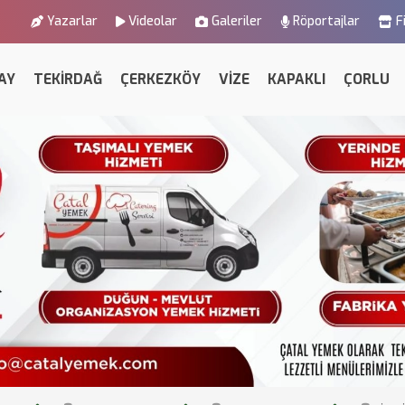
Yazarlar
Videolar
Galeriler
Röportajlar
F
AY
TEKİRDAĞ
ÇERKEZKÖY
VİZE
KAPAKLI
ÇORLU