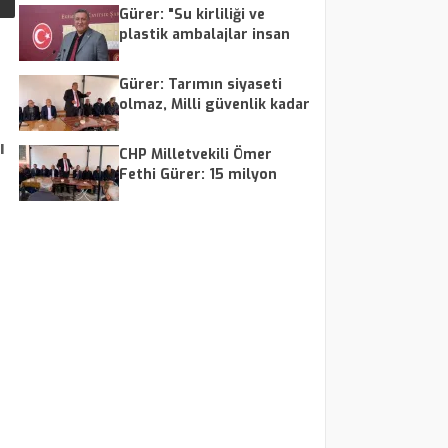
Gürer: "Su kirliliği ve
plastik ambalajlar insan
sağlığını tehdit ediyor"
Gürer: Tarımın siyaseti
olmaz, Milli güvenlik kadar
da önemlidir
ı
CHP Milletvekili Ömer
Fethi Gürer: 15 milyon
emeklinin sandıkta
vereceği oy çok önemlidir