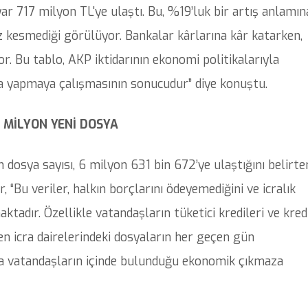
r 717 milyon TL'ye ulaştı. Bu, %19’luk bir artış anlamın
ız kesmediği görülüyor. Bankalar kârlarına kâr katarken,
r. Bu tablo, AKP iktidarının ekonomi politikalarıyla
a yapmaya çalışmasının sonucudur” diye konuştu.
6 MİLYON YENİ DOSYA
en dosya sayısı, 6 milyon 631 bin 672’ye ulaştığını belirte
 “Bu veriler, halkın borçlarını ödeyemediğini ve icralık
aktadır. Özellikle vatandaşların tüketici kredileri ve kred
n icra dairelerindeki dosyaların her geçen gün
da vatandaşların içinde bulunduğu ekonomik çıkmaza