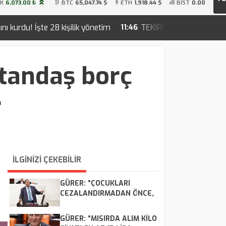
İK
6,073.00 ₺
BTC
65,047.74 $
ETH
1,918.44 $
BİST
0.00
kişilik yönetim
TEKİRDAĞ SAHİLLERİNDE YENİ NESİL İN
11:46
atandaş borç
r
İLGİNİZİ ÇEKEBİLİR
GÜRER: “ÇOCUKLARI
CEZALANDIRMADAN ÖNCE,
ONLARI SUÇA İTEN
NEDENLERİ ORTADAN
GÜRER: “MISIRDA ALIM KİLO
KALDIRMALIYIZ”