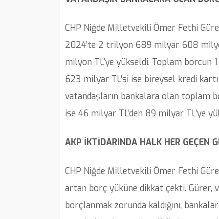
CHP Niğde Milletvekili Ömer Fethi Güre
2024’te 2 trilyon 689 milyar 608 milyo
milyon TL'ye yükseldi. Toplam borcun 1 t
623 milyar TL’si ise bireysel kredi kar
vatandaşların bankalara olan toplam b
ise 46 milyar TL’den 89 milyar TL’ye yü
AKP İKTİDARINDA HALK HER GEÇEN 
CHP Niğde Milletvekili Ömer Fethi Gürer
artan borç yüküne dikkat çekti. Gürer, 
borçlanmak zorunda kaldığını, bankaların