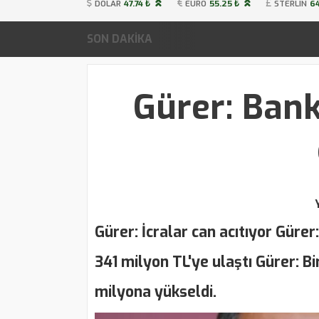
DOLAR
47.74 ₺
EURO
55.25 ₺
STERLIN
64
SON DAKİKA
Gürer: Bank
Gürer: İcralar can acıtıyor Gürer
341 milyon TL'ye ulaştı Gürer: B
milyona yükseldi.