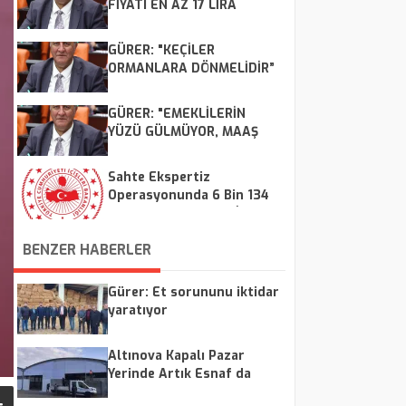
FİYATI EN AZ 17 LİRA
OLMALI”
GÜRER: "KEÇİLER
ORMANLARA DÖNMELİDİR”
GÜRER: "EMEKLİLERİN
YÜZÜ GÜLMÜYOR, MAAŞ
ARTIŞI ŞART"
Sahte Ekspertiz
Operasyonunda 6 Bin 134
Kişinin Vatandaşlığı İptal
Edildi veya Geri Alındı
BENZER HABERLER
Gürer: Et sorununu iktidar
yaratıyor
Altınova Kapalı Pazar
Yerinde Artık Esnaf da
Vatandaş da Rahat Edecek