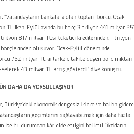
r, “Vatandaşların bankalara olan toplam borcu, Ocak
n TL iken, Eylül ayında bu borç 3 trilyon 441 milyar 35
rilyon 817 milyar TL’si tüketici kredilerinden, 1 trilyon
tı borçlarından oluşuyor. Ocak-Eylül döneminde
orcu 752 milyar TL artarken, takibe düşen borç miktarı
kselerek 43 milyar TL artış gösterdi.” diye konuştu.
GÜN DAHA DA YOKSULLAŞIYOR
, Türkiye'deki ekonomik dengesizliklere ve halkın gidere
vatandaşların geçimlerini sağlayabilmek için daha fazla
 ise bu durumdan kâr elde ettiğini belirtti. "İktidarın