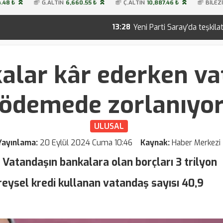
.48 ₺
G.ALTIN
6,660.55 ₺
Ç.ALTIN
10,887.46 ₺
BİLEZ
Yeni Parti Saray’da teşkilatını kurdu! İşte 28 
13:28
alar kâr ederken v
ödemede zorlanıyo
ULUSAL
Yayınlama:
20 Eylül 2024 Cuma 10:46
Kaynak:
Haber Merkezi
: Vatandaşın bankalara olan borçları 3 trilyon
ireysel kredi kullanan vatandaş sayısı 40,9