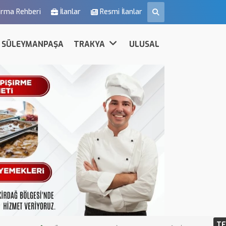
irma Rehberi
İlanlar
Resmi İlanlar
SÜLEYMANPAŞA
TRAKYA
ULUSAL
TE