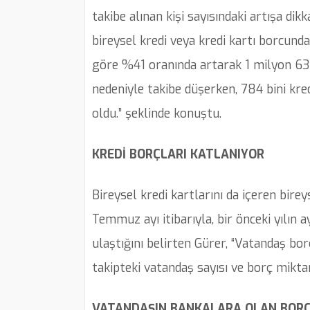
takibe alınan kişi sayısındaki artışa d
bireysel kredi veya kredi kartı borcundan
göre %41 oranında artarak 1 milyon 63 b
nedeniyle takibe düşerken, 784 bini kred
oldu.” şeklinde konuştu.
KREDİ BORÇLARI KATLANIYOR
Bireysel kredi kartlarını da içeren bire
Temmuz ayı itibarıyla, bir önceki yılı
ulaştığını belirten Gürer, “Vatandaş b
takipteki vatandaş sayısı ve borç miktarı
VATANDAŞIN BANKALARA OLAN BORCU