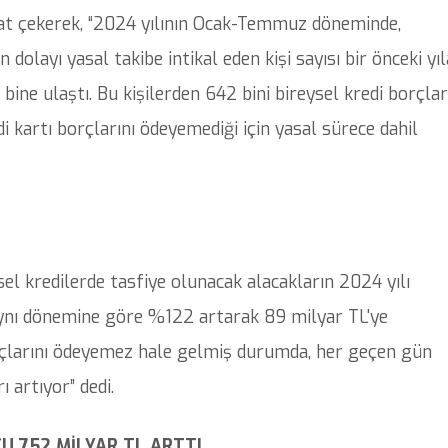
ikkat çekerek, “2024 yılının Ocak-Temmuz döneminde,
 dolayı yasal takibe intikal eden kişi sayısı bir önceki yıl
ine ulaştı. Bu kişilerden 642 bini bireysel kredi borçlar
i kartı borçlarını ödeyemediği için yasal sürece dahil
ysel kredilerde tasfiye olunacak alacakların 2024 yılı
n aynı dönemine göre %122 artarak 89 milyar TL'ye
orçlarını ödeyemez hale gelmiş durumda, her geçen gün
 artıyor” dedi.
 752 MİLYAR TL ARTTI