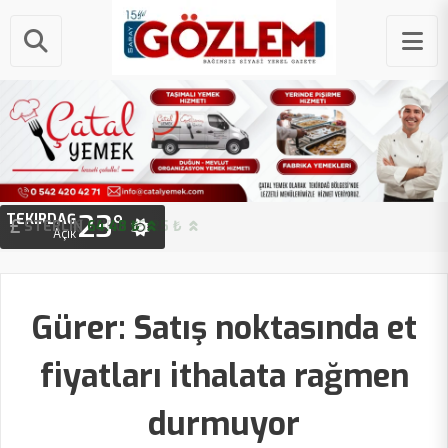
23°
TEKIRDAĞ
STERLIN
64.48 ₺
Açık
Gürer: Satış noktasında et
fiyatları ithalata rağmen
durmuyor