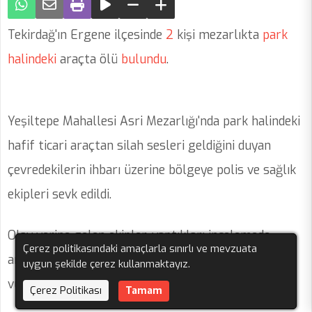
Tekirdağ'ın Ergene ilçesinde
2
kişi mezarlıkta
park
halindeki
araçta ölü
bulundu
.
Yeşiltepe Mahallesi Asri Mezarlığı'nda park halindeki
hafif ticari araçtan silah sesleri geldiğini duyan
çevredekilerin ihbarı üzerine bölgeye polis ve sağlık
ekipleri sevk edildi.
Olay yerine gelen ekipler, yaptıkları incelemede
Çerez politikasındaki amaçlarla sınırlı ve mevzuata
araçtaki kuzenler Birkan İ. ve Berna İ'nin silahla
uygun şekilde çerez kullanmaktayız.
vurularak hayatını kaybettiğini belirledi.
Çerez Politikası
Tamam