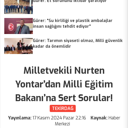
Gürer: Et sorununu iktidar yaratıyor
Gürer: "Su kirliliği ve plastik ambalajlar
insan sağlığını tehdit ediyor"
Gürer: Tarımın siyaseti olmaz, Milli güvenlik
kadar da önemlidir
Milletvekili Nurten
Yontar’dan Milli Eğitim
Bakanı’na Sert Sorular!
TEKİRDAĞ
Yayınlama:
17 Kasım 2024 Pazar 22:16
Kaynak:
Haber
Merkezi