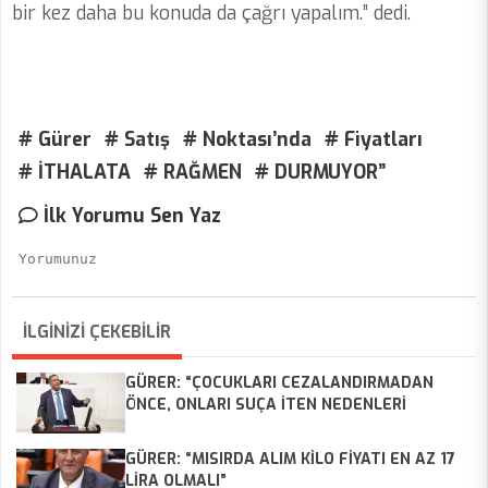
bir kez daha bu konuda da çağrı yapalım.” dedi.
# Gürer
# Satış
# Noktası’nda
# Fiyatları
# İTHALATA
# RAĞMEN
# DURMUYOR”
İlk Yorumu Sen Yaz
İLGİNİZİ ÇEKEBİLİR
GÜRER: “ÇOCUKLARI CEZALANDIRMADAN
ÖNCE, ONLARI SUÇA İTEN NEDENLERİ
ORTADAN KALDIRMALIYIZ”
GÜRER: “MISIRDA ALIM KİLO FİYATI EN AZ 17
LİRA OLMALI”