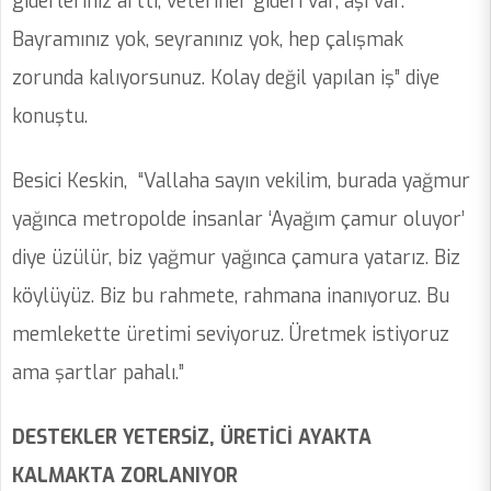
giderleriniz arttı, veteriner gideri var, aşı var.
Bayramınız yok, seyranınız yok, hep çalışmak
zorunda kalıyorsunuz. Kolay değil yapılan iş” diye
konuştu.
Besici Keskin, “Vallaha sayın vekilim, burada yağmur
yağınca metropolde insanlar ‘Ayağım çamur oluyor’
diye üzülür, biz yağmur yağınca çamura yatarız. Biz
köylüyüz. Biz bu rahmete, rahmana inanıyoruz. Bu
memlekette üretimi seviyoruz. Üretmek istiyoruz
ama şartlar pahalı.”
DESTEKLER YETERSİZ, ÜRETİCİ AYAKTA
KALMAKTA ZORLANIYOR