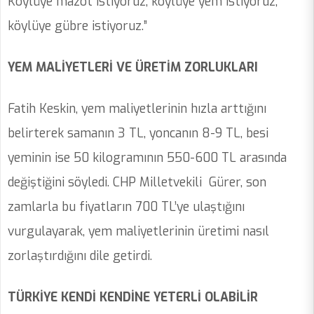
Köylüye mazot istiyoruz, köylüye yem istiyoruz,
köylüye gübre istiyoruz.”
YEM MALİYETLERİ VE ÜRETİM ZORLUKLARI
Fatih Keskin, yem maliyetlerinin hızla arttığını
belirterek samanın 3 TL, yoncanın 8-9 TL, besi
yeminin ise 50 kilogramının 550-600 TL arasında
değiştiğini söyledi. CHP Milletvekili Gürer, son
zamlarla bu fiyatların 700 TL’ye ulaştığını
vurgulayarak, yem maliyetlerinin üretimi nasıl
zorlaştırdığını dile getirdi.
TÜRKİYE KENDİ KENDİNE YETERLİ OLABİLİR