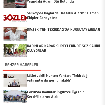
Yaşındaki Adam Ölü Bulundu
Şarköy’de Bağlarda Hastalık Alarmı: Uzman
Ekipler Sahaya İndi
ŞİMŞEK'TEN TEKİRDAĞ'DA KURULTAY MESAJI
KADINLAR KARAR SÜREÇLERİNDE SÖZ SAHİBİ
OLUYORLAR
BENZER HABERLER
Milletvekili Nurten Yontar: “Tekirdağ
yatırımlarda geri bırakıldı”
Çorlu'da Kadınlar İngilizce Öğrenip
Sertifikalarını Aldı