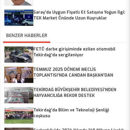
Saray’da Uygun Fiyatlı Et Satışına Yoğun İlgi:
TEK Market Önünde Uzun Kuyruklar
BENZER HABERLER
FETÖ darbe girişiminde ezilen otomobil
Tekirdağ’da sergileniyor
TEMMUZ 2025 DÖNEMİ MECLİS
TOPLANTISI’NDA CANDAN BAŞKAN’DAN
ÖNEMLİ AÇIKLAMALAR
TEKİRDAĞ BÜYÜKŞEHİR BELEDİYESİ’NDEN
HAYVANCILIĞA REKOR DESTEK
Tekirdağ’da Bilim ve Teknoloji Şenliği
coşkusu