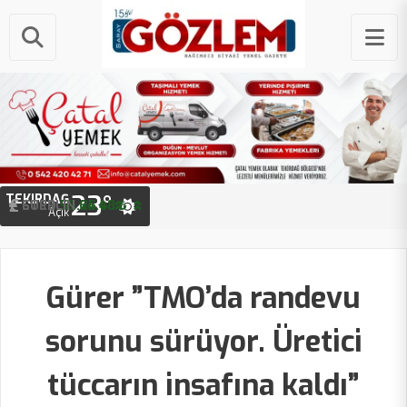
23°
TEKIRDAĞ
STERLIN
64.48 ₺
Açık
Gürer ”TMO’da randevu
sorunu sürüyor. Üretici
tüccarın insafına kaldı”