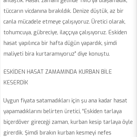
anlaştık. Hasat zamanı gelinde TMO’ya ulaşamadık,
tüccarın vicdanına bırakıldık. Denize düştük, az bir
canla mücadele etmeye çalışıyoruz. Üretici olarak,
tohumcuya, gübreciye, ilaççıya çalışıyoruz. Eskiden
hasat yapılınca bir hafta düğün yapardık, şimdi
maliyeti bira kurtaramıyoruz” diye konuştu.
ESKİDEN HASAT ZAMAMINDA KURBAN BİLE
KESERDİK
Uygun fiyata satamadıkları için şu ana kadar hasat
yapamadıklarını belirten üretici, “Eskiden tarlaya
biçerdöver gireceği zaman, kurban kesip tarlaya öyle
girerdik. Şimdi bırakın kurban kesmeyi nefes