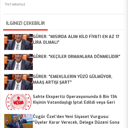
İLGİNİZİ ÇEKEBİLİR
GÜRER: “MISIRDA ALIM KİLO FİYATI EN AZ 17
LİRA OLMALI”
GÜRER: "KEÇİLER ORMANLARA DÖNMELİDİR”
GÜRER: "EMEKLİLERİN YÜZÜ GÜLMÜYOR,
MAAŞ ARTIŞI ŞART"
Sahte Ekspertiz Operasyonunda 6 Bin 134
Kişinin Vatandaşlığı İptal Edildi veya Geri
Alındı
Özgür Özel’den Yeni Siyaset Vurgusu:
“Üyeler Karar Verecek, Delege Düzeni Sona