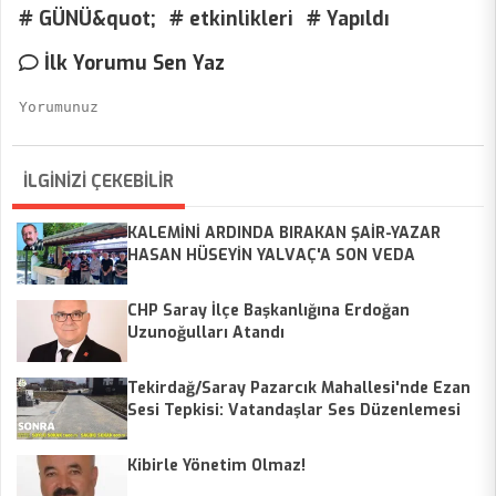
# GÜNÜ&quot;
# etkinlikleri
# Yapıldı
İlk Yorumu Sen Yaz
İLGİNİZİ ÇEKEBİLİR
KALEMİNİ ARDINDA BIRAKAN ŞAİR-YAZAR
HASAN HÜSEYİN YALVAÇ'A SON VEDA
CHP Saray İlçe Başkanlığına Erdoğan
Uzunoğulları Atandı
Tekirdağ/Saray Pazarcık Mahallesi'nde Ezan
Sesi Tepkisi: Vatandaşlar Ses Düzenlemesi
Talep Ediyor
Kibirle Yönetim Olmaz!