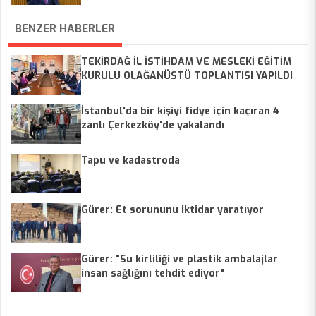
Erecek”
BENZER HABERLER
TEKİRDAĞ İL İSTİHDAM VE MESLEKİ EĞİTİM
KURULU OLAĞANÜSTÜ TOPLANTISI YAPILDI
İstanbul'da bir kişiyi fidye için kaçıran 4
zanlı Çerkezköy'de yakalandı
Tapu ve kadastroda
Gürer: Et sorununu iktidar yaratıyor
Gürer: "Su kirliliği ve plastik ambalajlar
insan sağlığını tehdit ediyor"