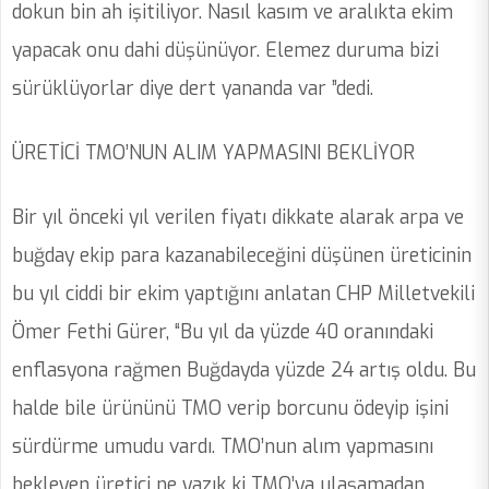
dokun bin ah işitiliyor. Nasıl kasım ve aralıkta ekim
yapacak onu dahi düşünüyor. Elemez duruma bizi
sürüklüyorlar diye dert yananda var ”dedi.
ÜRETİCİ TMO’NUN ALIM YAPMASINI BEKLİYOR
Bir yıl önceki yıl verilen fiyatı dikkate alarak arpa ve
buğday ekip para kazanabileceğini düşünen üreticinin
bu yıl ciddi bir ekim yaptığını anlatan CHP Milletvekili
Ömer Fethi Gürer, “Bu yıl da yüzde 40 oranındaki
enflasyona rağmen Buğdayda yüzde 24 artış oldu. Bu
halde bile ürününü TMO verip borcunu ödeyip işini
sürdürme umudu vardı. TMO’nun alım yapmasını
bekleyen üretici ne yazık ki TMO’ya ulaşamadan