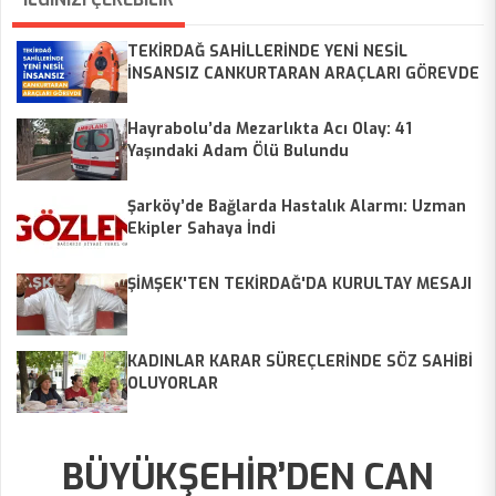
TEKİRDAĞ SAHİLLERİNDE YENİ NESİL
İNSANSIZ CANKURTARAN ARAÇLARI GÖREVDE
Hayrabolu’da Mezarlıkta Acı Olay: 41
Yaşındaki Adam Ölü Bulundu
Şarköy’de Bağlarda Hastalık Alarmı: Uzman
Ekipler Sahaya İndi
ŞİMŞEK'TEN TEKİRDAĞ'DA KURULTAY MESAJI
KADINLAR KARAR SÜREÇLERİNDE SÖZ SAHİBİ
OLUYORLAR
BÜYÜKŞEHİR’DEN CAN