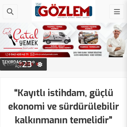
23°
TEKIRDAĞ
EURO
STERLIN
55.03 ₺
64.26 ₺
Açık
“Kayıtlı istihdam, güçlü
ekonomi ve sürdürülebilir
kalkınmanın temelidir”