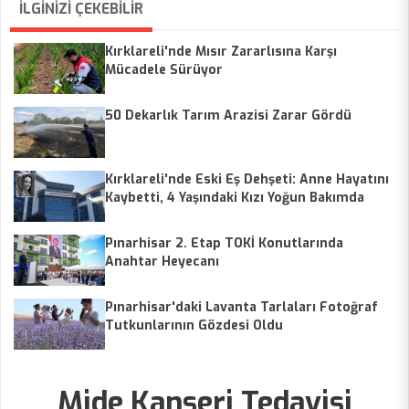
İLGİNİZİ ÇEKEBİLİR
Kırklareli'nde Mısır Zararlısına Karşı
Mücadele Sürüyor
50 Dekarlık Tarım Arazisi Zarar Gördü
Kırklareli'nde Eski Eş Dehşeti: Anne Hayatını
Kaybetti, 4 Yaşındaki Kızı Yoğun Bakımda
Pınarhisar 2. Etap TOKİ Konutlarında
Anahtar Heyecanı
Pınarhisar'daki Lavanta Tarlaları Fotoğraf
Tutkunlarının Gözdesi Oldu
Mide Kanseri Tedavisi