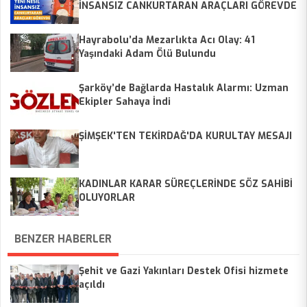
İNSANSIZ CANKURTARAN ARAÇLARI GÖREVDE
Hayrabolu’da Mezarlıkta Acı Olay: 41
Yaşındaki Adam Ölü Bulundu
Şarköy’de Bağlarda Hastalık Alarmı: Uzman
Ekipler Sahaya İndi
ŞİMŞEK'TEN TEKİRDAĞ'DA KURULTAY MESAJI
KADINLAR KARAR SÜREÇLERİNDE SÖZ SAHİBİ
OLUYORLAR
BENZER HABERLER
Şehit ve Gazi Yakınları Destek Ofisi hizmete
açıldı