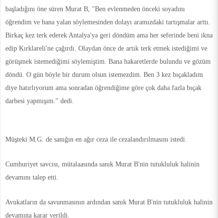
başladığını öne süren Murat B, "Ben evlenmeden önceki soyadını
öğrendim ve bana yalan söylemesinden dolayı aramızdaki tartışmalar arttı.
Birkaç kez terk ederek Antalya'ya geri döndüm ama her seferinde beni ikna
edip Kırklareli'ne çağırdı. Olaydan önce de artık terk etmek istediğimi ve
görüşmek istemediğimi söylemiştim. Bana hakaretlerde bulundu ve gözüm
döndü. O gün böyle bir durum olsun istemezdim. Ben 3 kez bıçakladım
diye hatırlıyorum ama sonradan öğrendiğime göre çok daha fazla bıçak
darbesi yapmışım." dedi.
Müşteki M.G. de sanığın en ağır ceza ile cezalandırılmasını istedi.
Cumhuriyet savcısı, mütalaasında sanık Murat B'nin tutukluluk halinin
devamını talep etti.
Avukatların da savunmasının ardından sanık Murat B'nin tutukluluk halinin
devamına karar verildi.