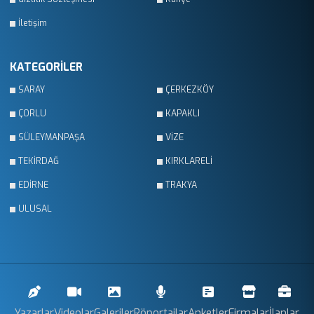
İletişim
KATEGORİLER
SARAY
ÇERKEZKÖY
ÇORLU
KAPAKLI
SÜLEYMANPAŞA
VİZE
TEKİRDAĞ
KIRKLARELİ
EDİRNE
TRAKYA
ULUSAL
Yazarlar
Videolar
Galeriler
Röportajlar
Anketler
Firmalar
İlanlar