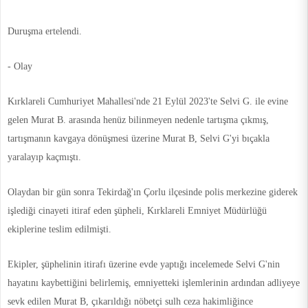
Duruşma ertelendi.
- Olay
Kırklareli Cumhuriyet Mahallesi'nde 21 Eylül 2023'te Selvi G. ile evine
gelen Murat B. arasında henüz bilinmeyen nedenle tartışma çıkmış,
tartışmanın kavgaya dönüşmesi üzerine Murat B, Selvi G'yi bıçakla
yaralayıp kaçmıştı.
Olaydan bir gün sonra Tekirdağ'ın Çorlu ilçesinde polis merkezine giderek
işlediği cinayeti itiraf eden şüpheli, Kırklareli Emniyet Müdürlüğü
ekiplerine teslim edilmişti.
Ekipler, şüphelinin itirafı üzerine evde yaptığı incelemede Selvi G'nin
hayatını kaybettiğini belirlemiş, emniyetteki işlemlerinin ardından adliyeye
sevk edilen Murat B, çıkarıldığı nöbetçi sulh ceza hakimliğince