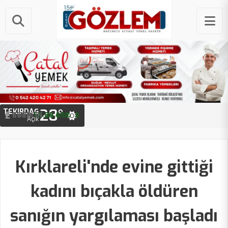
28°
TEKIRDAĞ
STERLIN
64.48 ₺
EURO
55.25 ₺
Açık
Kırklareli'nde evine gittiği
kadını bıçakla öldüren
sanığın yargılaması başladı