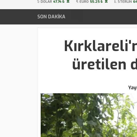
DOLAR
47.74 ₺
EURO
55.25 ₺
STERLIN
64
SON DAKİKA
Kırklareli
üretilen 
Yay