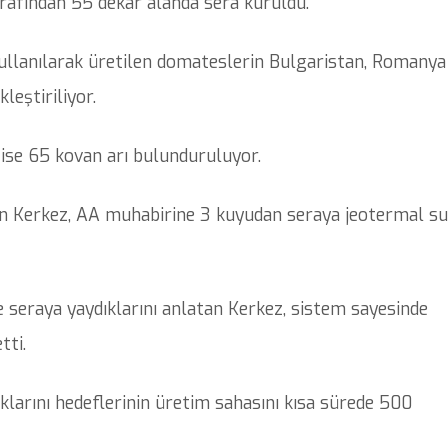
ma tarafından 55 dekar alanda sera kuruldu.
kullanılarak üretilen domateslerin Bulgaristan, Romanya
leştiriliyor.
 ise 65 kovan arı bulunduruluyor.
in Kerkez, AA muhabirine 3 kuyudan seraya jeotermal su
de seraya yaydıklarını anlatan Kerkez, sistem sayesinde
tti.
klarını hedeflerinin üretim sahasını kısa sürede 500