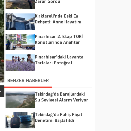
Zarar Gördü
Kırklareli'nde Eski Eş
Dehşeti: Anne Hayatını
Kaybetti, 4 Yaşındaki Kızı
Yoğun Bakımda
Pınarhisar 2. Etap TOKİ
Konutlarında Anahtar
Heyecanı
Pınarhisar'daki Lavanta
Tarlaları Fotoğraf
Tutkunlarının Gözdesi
Oldu
BENZER HABERLER
Tekirdağ’da Barajlardaki
Su Seviyesi Alarm Veriyor
Tekirdağ'da Fahiş Fiyat
Denetimi Başlatıldı