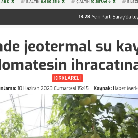
.48 ₺
G.ALTIN
6,660.55 ₺
Ç.ALTIN
10,887.46 ₺
BİLEZ
Yeni Parti Saray’da teşkilatını kurdu! İşte 28 ki
13:28
'nde jeotermal su ka
domatesin ihracatın
KIRKLARELİ
ınlama:
10 Haziran 2023 Cumartesi 15:45
Kaynak:
Haber Merk