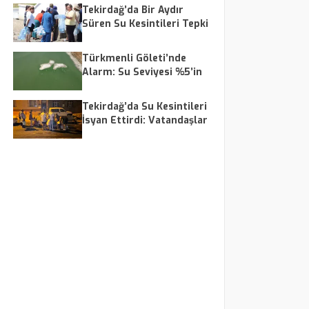
Tekirdağ’da Bir Aydır
Süren Su Kesintileri Tepki
Çekiyor
Türkmenli Göleti’nde
Alarm: Su Seviyesi %5’in
Altına Düştü
Tekirdağ’da Su Kesintileri
İsyan Ettirdi: Vatandaşlar
Bidonlarla Sokağa Çıktı