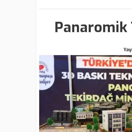
Panaromik T
Yay