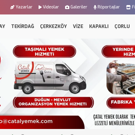
Yazarlar
Videolar
Galeriler
Röportajlar
F
AY
TEKİRDAĞ
ÇERKEZKÖY
VİZE
KAPAKLI
ÇORLU