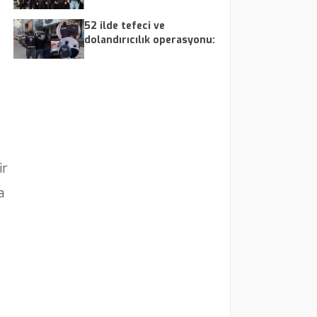
52 ilde tefeci ve
dolandırıcılık operasyonu:
179 şüpheli yakalandı
ir
a