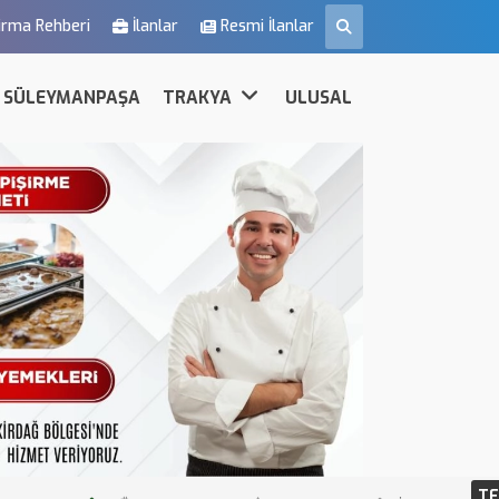
irma Rehberi
İlanlar
Resmi İlanlar
SÜLEYMANPAŞA
TRAKYA
ULUSAL
TE