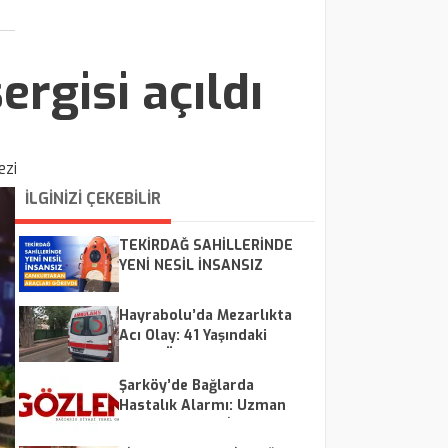
rgisi açıldı
ezi
İLGİNİZİ ÇEKEBİLİR
TEKİRDAĞ SAHİLLERİNDE
YENİ NESİL İNSANSIZ
CANKURTARAN ARAÇLARI
GÖREVDE
Hayrabolu’da Mezarlıkta
Acı Olay: 41 Yaşındaki
Adam Ölü Bulundu
Şarköy’de Bağlarda
Hastalık Alarmı: Uzman
Ekipler Sahaya İndi