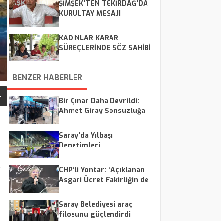
ŞİMŞEK'TEN TEKİRDAĞ'DA
KURULTAY MESAJI
KADINLAR KARAR
SÜREÇLERİNDE SÖZ SAHİBİ
OLUYORLAR
BENZER HABERLER
Bir Çınar Daha Devrildi:
Ahmet Giray Sonsuzluğa
Uğurlandı
Saray’da Yılbaşı
Denetimleri
Gerçekleştirildi
,
CHP’li Yontar: “Açıklanan
Asgari Ücret Fakirliğin de
Altında”
Saray Belediyesi araç
filosunu güçlendirdi