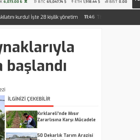
İK
6,073.00 ₺
BTC
65,047.74 $
ETH
1,918.44 $
BİST
0.00
şilik yönetim
TEKİRDAĞ SAHİLLERİNDE YENİ NESİL İNSA
11:46
ynaklarıyla
a başlandı
ezi
İLGİNİZİ ÇEKEBİLİR
Kırklareli'nde Mısır
Zararlısına Karşı Mücadele
Sürüyor
50 Dekarlık Tarım Arazisi