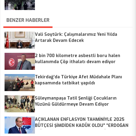
BENZER HABERLER
Vali Soytürk: Çalışmalarımız Yeni Yılda
Artarak Devam Edecek
2 bin 700 kilometre asbestli boru halen
kullanımda Çöp ithalatı devam ediyor
Tekirdağ'da Türkiye Afet Müdahale Planı
kapsamında tatbikat yapıldı
Süleymanpaşa Tatil Şenliği Çocukların
Yüzünü Güldürmeye Devam Ediyor
AÇIKLANAN ENFLASYON TAHMİNİYLE 2025
BÜTÇESİ ŞİMDİDEN KADÜK OLDU” “ERDOĞAN
FAİZ SEBEP DEMEYE DEVAM ETTİKÇE