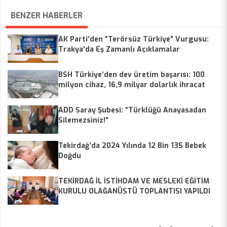
BENZER HABERLER
AK Parti’den “Terörsüz Türkiye” Vurgusu:
Trakya'da Eş Zamanlı Açıklamalar
BSH Türkiye’den dev üretim başarısı: 100
milyon cihaz, 16,9 milyar dolarlık ihracat
ADD Saray Şubesi: “Türklüğü Anayasadan
Silemezsiniz!”
Tekirdağ’da 2024 Yılında 12 Bin 135 Bebek
Doğdu
TEKİRDAĞ İL İSTİHDAM VE MESLEKİ EĞİTİM
KURULU OLAĞANÜSTÜ TOPLANTISI YAPILDI