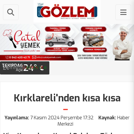
24°
TEKIRDAĞ
STERLIN
64.22 ₺
Açık
Kırklareli'nden kısa kısa
Yayınlama:
7 Kasım 2024 Perşembe 17:32
Kaynak:
Haber
Merkezi