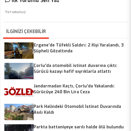
İlk Yorumu Sen Yaz
İLGİNİZİ ÇEKEBİLİR
Ergene’de Tüfekli Saldırı: 2 Kişi Yaralandı, 3
Şüpheli Gözaltında
Çorlu'da otomobil istinat duvarına çıktı:
Sürücü kazayı hafif sıyrıklarla atlattı
Jandarmadan Kaçtı, Çorlu'da Yakalandı:
Sürücüye 240 Bin Lira Ceza
Park Halindeki Otomobil İstinat Duvarında
Asılı Kaldı
Parkta battaniyeye sarılı halde ölü bulundu