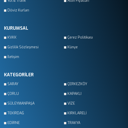
Yol & Trafik
Altın Fiyatları
Döviz Kurları
KURUMSAL
KVKK
Çerez Politikası
Gizlilik Sözleşmesi
Künye
İletişim
KATEGORİLER
SARAY
ÇERKEZKÖY
ÇORLU
KAPAKLI
SÜLEYMANPAŞA
VİZE
TEKİRDAĞ
KIRKLARELİ
EDİRNE
TRAKYA