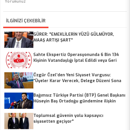
İLGİNİZİ ÇEKEBİLİR
GÜRER: "EMEKLİLERİN YÜZÜ GÜLMÜYOR,
MAAŞ ARTIŞI ŞART"
Sahte Ekspertiz Operasyonunda 6 Bin 134
Kişinin Vatandaşlığı İptal Edildi veya Geri
Alındı
Özgür Özel’den Yeni Siyaset Vurgusu:
“Üyeler Karar Verecek, Delege Düzeni Sona
Erecek”
Bağımsız Türkiye Partisi (BTP) Genel Başkanı
Hüseyin Baş Ortadoğu gündemine ilişkin
değerlendirme yaptı.
Toplumsal güvenin yolu kapsayıcı
siyasetten geçiyor"