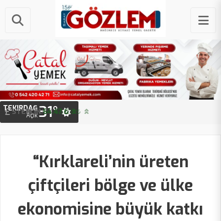
31°
TEKIRDAĞ
STERLIN
64.47 ₺
Açık
“Kırklareli’nin üreten
çiftçileri bölge ve ülke
ekonomisine büyük katkı