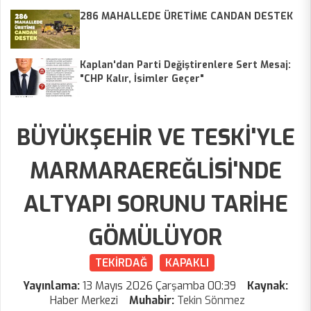
286 MAHALLEDE ÜRETİME CANDAN DESTEK
Kaplan'dan Parti Değiştirenlere Sert Mesaj:
"CHP Kalır, İsimler Geçer"
BÜYÜKŞEHİR VE TESKİ'YLE
MARMARAEREĞLİSİ'NDE
ALTYAPI SORUNU TARİHE
GÖMÜLÜYOR
TEKİRDAĞ
KAPAKLI
Yayınlama:
13 Mayıs 2026 Çarşamba 00:39
Kaynak:
Haber Merkezi
Muhabir:
Tekin Sönmez