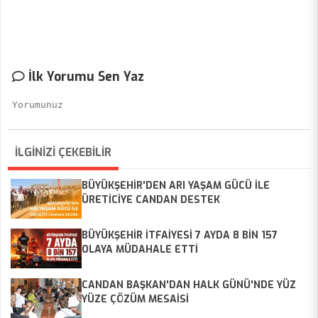
İlk Yorumu Sen Yaz
İLGİNİZİ ÇEKEBİLİR
BÜYÜKŞEHİR'DEN ARI YAŞAM GÜCÜ İLE
ÜRETİCİYE CANDAN DESTEK
BÜYÜKŞEHİR İTFAİYESİ 7 AYDA 8 BİN 157
OLAYA MÜDAHALE ETTİ
CANDAN BAŞKAN'DAN HALK GÜNÜ'NDE YÜZ
YÜZE ÇÖZÜM MESAİSİ