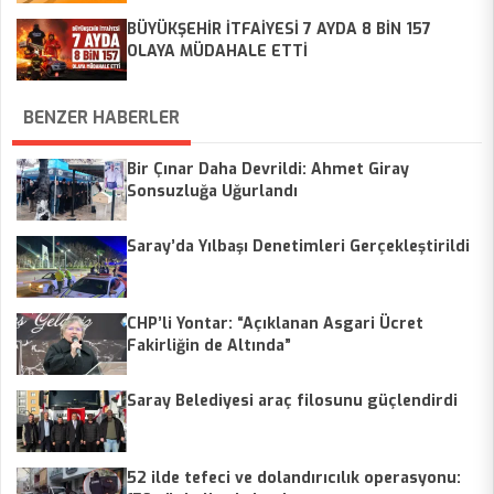
BÜYÜKŞEHİR İTFAİYESİ 7 AYDA 8 BİN 157
OLAYA MÜDAHALE ETTİ
BENZER HABERLER
Bir Çınar Daha Devrildi: Ahmet Giray
Sonsuzluğa Uğurlandı
Saray’da Yılbaşı Denetimleri Gerçekleştirildi
CHP’li Yontar: “Açıklanan Asgari Ücret
Fakirliğin de Altında”
Saray Belediyesi araç filosunu güçlendirdi
52 ilde tefeci ve dolandırıcılık operasyonu: