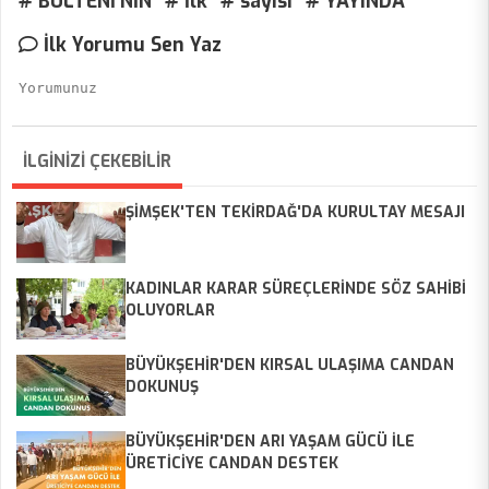
# BÜLTENİ'NİN
# İlk
# sayısı
# YAYINDA
İlk Yorumu Sen Yaz
İLGİNİZİ ÇEKEBİLİR
ŞİMŞEK'TEN TEKİRDAĞ'DA KURULTAY MESAJI
KADINLAR KARAR SÜREÇLERİNDE SÖZ SAHİBİ
OLUYORLAR
BÜYÜKŞEHİR'DEN KIRSAL ULAŞIMA CANDAN
DOKUNUŞ
BÜYÜKŞEHİR'DEN ARI YAŞAM GÜCÜ İLE
ÜRETİCİYE CANDAN DESTEK