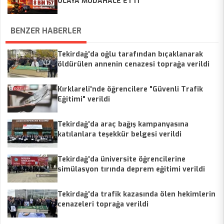
OLAYA MÜDAHALE ETTİ
BENZER HABERLER
Tekirdağ'da oğlu tarafından bıçaklanarak
öldürülen annenin cenazesi toprağa verildi
Kırklareli'nde öğrencilere "Güvenli Trafik
Eğitimi" verildi
Tekirdağ'da araç bağış kampanyasına
katılanlara teşekkür belgesi verildi
Tekirdağ'da üniversite öğrencilerine
simülasyon tırında deprem eğitimi verildi
Tekirdağ'da trafik kazasında ölen hekimlerin
cenazeleri toprağa verildi