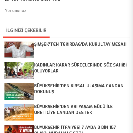
İLGİNİZİ ÇEKEBİLİR
ŞİMŞEK'TEN TEKİRDAĞ'DA KURULTAY MESAJI
KADINLAR KARAR SÜREÇLERİNDE SÖZ SAHİBİ
OLUYORLAR
BÜYÜKŞEHİR'DEN KIRSAL ULAŞIMA CANDAN
DOKUNUŞ
BÜYÜKŞEHİR'DEN ARI YAŞAM GÜCÜ İLE
ÜRETİCİYE CANDAN DESTEK
BÜYÜKŞEHİR İTFAİYESİ 7 AYDA 8 BİN 157