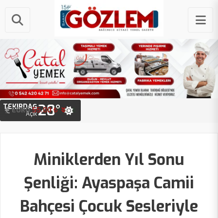
28°
TEKIRDAĞ
STERLIN
64.20 ₺
EURO
55.00 ₺
Açık
Miniklerden Yıl Sonu
Şenliği: Ayaspaşa Camii
Bahçesi Çocuk Sesleriyle