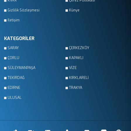
KVKK
Çerez Politikası
Gizlilik Sözleşmesi
Künye
İletişim
KATEGORİLER
SARAY
ÇERKEZKÖY
ÇORLU
KAPAKLI
SÜLEYMANPAŞA
VİZE
TEKİRDAĞ
KIRKLARELİ
EDİRNE
TRAKYA
ULUSAL