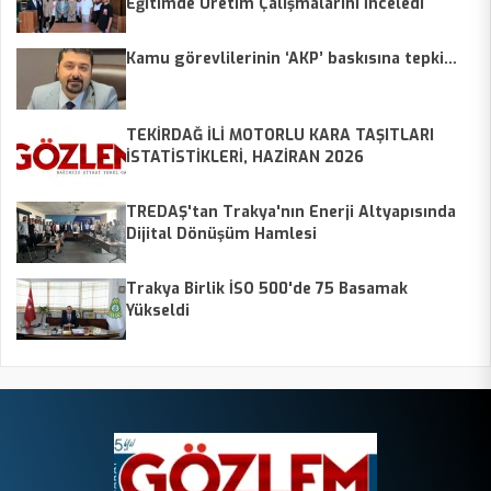
Eğitimde Üretim Çalışmalarını İnceledi
Kamu görevlilerinin ‘AKP’ baskısına tepki…
TEKİRDAĞ İLİ MOTORLU KARA TAŞITLARI
İSTATİSTİKLERİ, HAZİRAN 2026
TREDAŞ'tan Trakya'nın Enerji Altyapısında
Dijital Dönüşüm Hamlesi
Trakya Birlik İSO 500'de 75 Basamak
Yükseldi