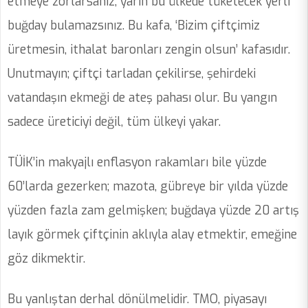
etmeye zorlarsanız, yarın bu ülkede tüketecek yerli
buğday bulamazsınız. Bu kafa, ‘Bizim çiftçimiz
üretmesin, ithalat baronları zengin olsun’ kafasıdır.
Unutmayın; çiftçi tarladan çekilirse, şehirdeki
vatandaşın ekmeği de ateş pahası olur. Bu yangın
sadece üreticiyi değil, tüm ülkeyi yakar.
TÜİK’in makyajlı enflasyon rakamları bile yüzde
60’larda gezerken; mazota, gübreye bir yılda yüzde
yüzden fazla zam gelmişken; buğdaya yüzde 20 artış
layık görmek çiftçinin aklıyla alay etmektir, emeğine
göz dikmektir.
Bu yanlıştan derhal dönülmelidir. TMO, piyasayı