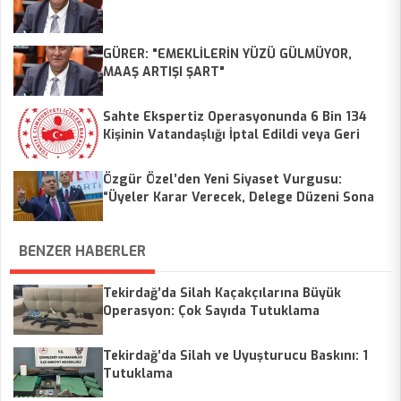
GÜRER: "EMEKLİLERİN YÜZÜ GÜLMÜYOR,
MAAŞ ARTIŞI ŞART"
Sahte Ekspertiz Operasyonunda 6 Bin 134
Kişinin Vatandaşlığı İptal Edildi veya Geri
Alındı
Özgür Özel’den Yeni Siyaset Vurgusu:
“Üyeler Karar Verecek, Delege Düzeni Sona
Erecek”
BENZER HABERLER
Tekirdağ’da Silah Kaçakçılarına Büyük
Operasyon: Çok Sayıda Tutuklama
Tekirdağ’da Silah ve Uyuşturucu Baskını: 1
Tutuklama