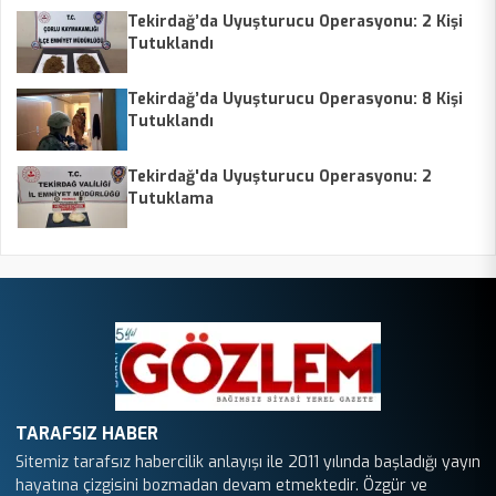
Tekirdağ’da Uyuşturucu Operasyonu: 2 Kişi
Tutuklandı
Tekirdağ’da Uyuşturucu Operasyonu: 8 Kişi
Tutuklandı
Tekirdağ'da Uyuşturucu Operasyonu: 2
Tutuklama
TARAFSIZ HABER
Sitemiz tarafsız habercilik anlayışı ile 2011 yılında başladığı yayın
hayatına çizgisini bozmadan devam etmektedir. Özgür ve