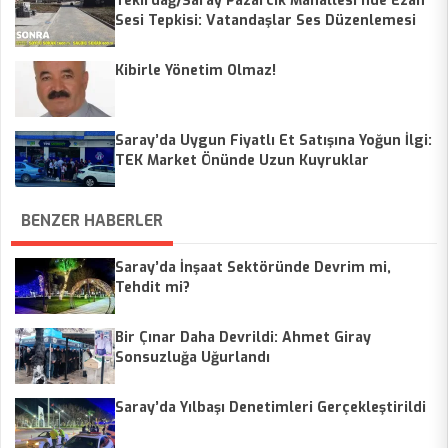
Tekirdağ/Saray Pazarcık Mahallesi'nde Ezan
Sesi Tepkisi: Vatandaşlar Ses Düzenlemesi
Talep Ediyor
Kibirle Yönetim Olmaz!
Saray’da Uygun Fiyatlı Et Satışına Yoğun İlgi:
TEK Market Önünde Uzun Kuyruklar
BENZER HABERLER
Saray’da İnşaat Sektöründe Devrim mi,
Tehdit mi?
Bir Çınar Daha Devrildi: Ahmet Giray
Sonsuzluğa Uğurlandı
Saray’da Yılbaşı Denetimleri Gerçekleştirildi