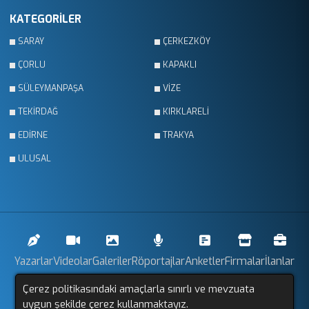
KATEGORİLER
SARAY
ÇERKEZKÖY
ÇORLU
KAPAKLI
SÜLEYMANPAŞA
VİZE
TEKİRDAĞ
KIRKLARELİ
EDİRNE
TRAKYA
ULUSAL
Yazarlar
Videolar
Galeriler
Röportajlar
Anketler
Firmalar
İlanlar
Çerez politikasındaki amaçlarla sınırlı ve mevzuata
Resmi İlanlar
Sitemap
uygun şekilde çerez kullanmaktayız.