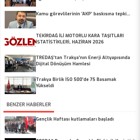
Kamu görevlilerinin ‘AKP’ baskısına tepki…
TEKİRDAĞ İLİ MOTORLU KARA TAŞITLARI
İSTATİSTİKLERİ, HAZİRAN 2026
TREDAŞ'tan Trakya'nın Enerji Altyapısında
Dijital Dönüşüm Hamlesi
Trakya Birlik İSO 500'de 75 Basamak
Yükseldi
BENZER HABERLER
Gençlik Haftası kutlamaları başladı