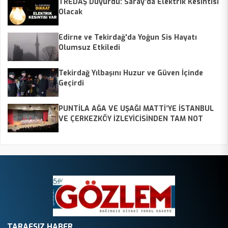
TREDAŞ Duyurdu: Saray’da Elektrik Kesintisi
Olacak
Edirne ve Tekirdağ'da Yoğun Sis Hayatı
Olumsuz Etkiledi
Tekirdağ Yılbaşını Huzur ve Güven İçinde
Geçirdi
PUNTİLA AĞA VE UŞAĞI MATTİ’YE İSTANBUL
VE ÇERKEZKÖY İZLEYİCİSİNDEN TAM NOT
TARAFSIZ HABER