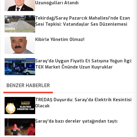
Uzunoğulları Atandı
Tekirdağ/Saray Pazarcık Mahallesi'nde Ezan
Sesi Tepkisi: Vatandaşlar Ses Düzenlemesi
Talep Ediyor
Kibirle Yönetim Olmaz!
Saray’da Uygun Fiyatlı Et Satışına Yoğun İlgi:
TEK Market Önünde Uzun Kuyruklar
BENZER HABERLER
TREDAŞ Duyurdu: Saray’da Elektrik Kesintisi
Olacak
Saray'da bazı dereler yatağından taştı