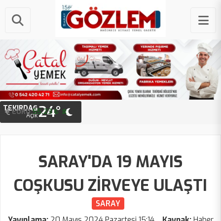
24°
TEKIRDAĞ
STERLIN
EURO
64.49 ₺
55.23 ₺
Açık
SARAY'DA 19 MAYIS
COŞKUSU ZİRVEYE ULAŞTI
SARAY
Yayınlama:
20 Mayıs 2024 Pazartesi 15:14
Kaynak:
Haber