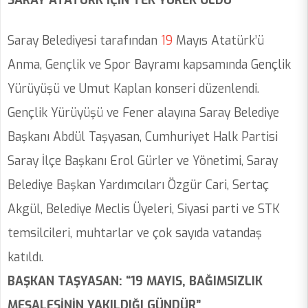
SARAY ATATÜRK İÇİN TEK YÜREK OLDU
Saray Belediyesi tarafından
19
Mayıs Atatürk’ü
Anma, Gençlik ve Spor Bayramı kapsamında Gençlik
Yürüyüşü ve Umut Kaplan konseri düzenlendi.
Gençlik Yürüyüşü ve Fener alayına Saray Belediye
Başkanı Abdül Taşyasan, Cumhuriyet Halk Partisi
Saray İlçe Başkanı Erol Gürler ve Yönetimi, Saray
Belediye Başkan Yardımcıları Özgür Cari, Sertaç
Akgül, Belediye Meclis Üyeleri, Siyasi parti ve STK
temsilcileri, muhtarlar ve çok sayıda vatandaş
katıldı.
BAŞKAN TAŞYASAN: “19 MAYIS, BAĞIMSIZLIK
MEŞALESİNİN YAKILDIĞI GÜNDÜR”