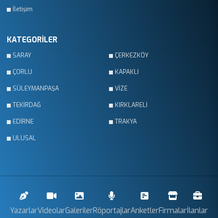
İletişim
KATEGORİLER
SARAY
ÇERKEZKÖY
ÇORLU
KAPAKLI
SÜLEYMANPAŞA
VİZE
TEKİRDAĞ
KIRKLARELİ
EDİRNE
TRAKYA
ULUSAL
Yazarlar
Videolar
Galeriler
Röportajlar
Anketler
Firmalar
İlanlar