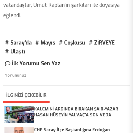
vatandaşlar, Umut Kaplan’ın şarkıları ile doyasıya
eğlendi.
# Saray'da
# Mayıs
# Coşkusu
# ZİRVEYE
# Ulaştı
İlk Yorumu Sen Yaz
İLGİNİZİ ÇEKEBİLİR
KALEMİNİ ARDINDA BIRAKAN ŞAİR-YAZAR
HASAN HÜSEYİN YALVAÇ'A SON VEDA
CHP Saray İlçe Başkanlığına Erdoğan