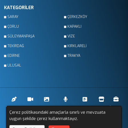
KATEGORİLER
SARAY
ÇERKEZKÖY
ÇORLU
KAPAKLI
SÜLEYMANPAŞA
VİZE
TEKİRDAĞ
KIRKLARELİ
EDİRNE
TRAKYA
ULUSAL
Yazarlar
Videolar
Galeriler
Röportajlar
Anketler
Firmalar
İlanlar
Çerez politikasındaki amaçlarla sınırlı ve mevzuata
uygun şekilde çerez kullanmaktayız.
Resmi İlanlar
Sitemap