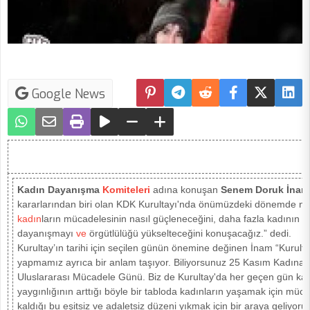
Google News
Kadın Dayanışma
Komiteleri
adına konuşan
Senem Doruk İnam
kararlarından biri olan KDK Kurultayı'nda önümüzdeki dönemde ne
kadın
ların mücadelesinin nasıl güçleneceğini, daha fazla kadının na
dayanışmayı
ve
örgütlülüğü yükselteceğini konuşacağız.” dedi.
Kurultay’ın tarihi için seçilen günün önemine değinen İnam “Kurult
yapmamız ayrıca bir anlam taşıyor. Biliyorsunuz 25 Kasım Kadına 
Uluslararası Mücadele Günü. Biz de Kurultay'da her geçen gün kad
yaygınlığının arttığı böyle bir tabloda kadınların yaşamak için mü
kaldığı bu eşitsiz ve adaletsiz düzeni yıkmak için bir araya geliyoru