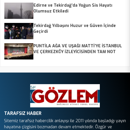
Edirne ve Tekirdağ'da Yoğun Sis Hayatı
Olumsuz Etkiledi
Tekirdağ Yılbaşını Huzur ve Güven İçinde
Geçirdi
PUNTİLA AĞA VE UŞAĞI MATTİ’YE İSTANBUL
VE ÇERKEZKÖY İZLEYİCİSİNDEN TAM NOT
TARAFSIZ HABER
Sitemiz tarafsız habercilik anlayışı ile 2011 yılında başladığı yayın
hayatına çizgisini bozmadan devam etmektedir. Özgür ve