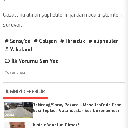
Gözaltına alınan şüphelilerin jandarmadaki işlemleri
sürüyor.
# Saray'da
# Çalışan
# Hırsızlık
# şüphelileri
# Yakalandı
İlk Yorumu Sen Yaz
İLGİNİZİ ÇEKEBİLİR
Tekirdağ/Saray Pazarcık Mahallesi'nde Ezan
Sesi Tepkisi: Vatandaşlar Ses Düzenlemesi
Talep Ediyor
Kibirle Yönetim Olmaz!