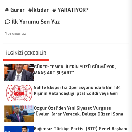
# Gürer
#İktidar
# YARATIYOR?
İlk Yorumu Sen Yaz
İLGİNİZİ ÇEKEBİLİR
GÜRER: "EMEKLİLERİN YÜZÜ GÜLMÜYOR,
MAAŞ ARTIŞI ŞART"
Sahte Ekspertiz Operasyonunda 6 Bin 134
Kişinin Vatandaşlığı İptal Edildi veya Geri
Alındı
Özgür Özel’den Yeni Siyaset Vurgusu:
“Üyeler Karar Verecek, Delege Düzeni Sona
Erecek”
Bağımsız Türkiye Partisi (BTP) Genel Başkanı