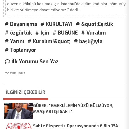
düzenin kökünü kazımak için İstanbul'daki tüm kadınları sömürüye, ş
birlikte yürümeye davet ediyoruz.” dedi.
# Dayanışma
# KURULTAYI
# &quot;Eşitlik
# özgürlük
# İçin
# BUGÜNE
# Vuralım
# Yarını
# Kuralım!&quot;
# başlığıyla
# Toplanıyor
İlk Yorumu Sen Yaz
İLGİNİZİ ÇEKEBİLİR
GÜRER: "EMEKLİLERİN YÜZÜ GÜLMÜYOR,
MAAŞ ARTIŞI ŞART"
Sahte Ekspertiz Operasyonunda 6 Bin 134