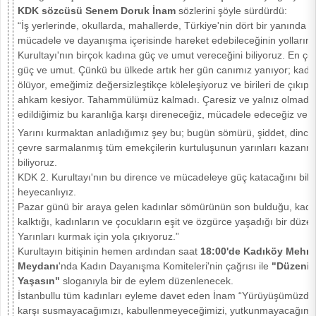
KDK sözcüsü Senem Doruk İnam
sözlerini şöyle sürdürdü:
“İş yerlerinde, okullarda, mahallerde, Türkiye'nin dört bir yanında ka
mücadele ve dayanışma içerisinde hareket edebileceğinin yolları
Kurultayı'nın birçok kadına güç ve umut vereceğini biliyoruz. En ço
güç ve umut. Çünkü bu ülkede artık her gün canımız yanıyor; kadın
ölüyor, emeğimiz değersizleştikçe köleleşiyoruz ve birileri de çıkı
ahkam kesiyor. Tahammülümüz kalmadı. Çaresiz ve yalnız olmadı
edildiğimiz bu karanlığa karşı direneceğiz, mücadele edeceğiz ve
Yarını kurmaktan anladığımız şey bu; bugün sömürü, şiddet, dinci g
çevre sarmalanmış tüm emekçilerin kurtuluşunun yarınları kazanma
biliyoruz.
KDK 2. Kurultayı'nın bu dirence ve mücadeleye güç katacağını bildi
heyecanlıyız.
Pazar günü bir araya gelen kadınlar sömürünün son bulduğu, kadı
kalktığı, kadınların ve çocukların eşit ve özgürce yaşadığı bir düzen
Yarınları kurmak için yola çıkıyoruz.”
Kurultayın bitişinin hemen ardından saat
18:00'de Kadıköy Mehme
Meydanı
'nda Kadın Dayanışma Komiteleri'nin çağrısı ile
"Düzenin
Yaşasın"
sloganıyla bir de eylem düzenlenecek.
İstanbullu tüm kadınları eyleme davet eden İnam “Yürüyüşümüzde 
karşı susmayacağımızı, kabullenmeyeceğimizi, yutkunmayacağımız