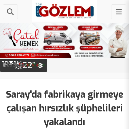
22°
TEKIRDAĞ
STERLIN
64.25 ₺
EURO
55.04 ₺
Açık
Saray'da fabrikaya girmeye
çalışan hırsızlık şüphelileri
yakalandı