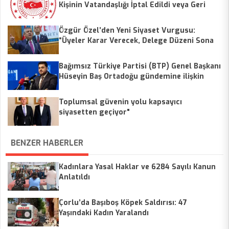
Kişinin Vatandaşlığı İptal Edildi veya Geri
Alındı
Özgür Özel’den Yeni Siyaset Vurgusu:
“Üyeler Karar Verecek, Delege Düzeni Sona
Erecek”
Bağımsız Türkiye Partisi (BTP) Genel Başkanı
Hüseyin Baş Ortadoğu gündemine ilişkin
değerlendirme yaptı.
Toplumsal güvenin yolu kapsayıcı
siyasetten geçiyor"
BENZER HABERLER
Kadınlara Yasal Haklar ve 6284 Sayılı Kanun
Anlatıldı
Çorlu’da Başıboş Köpek Saldırısı: 47
Yaşındaki Kadın Yaralandı