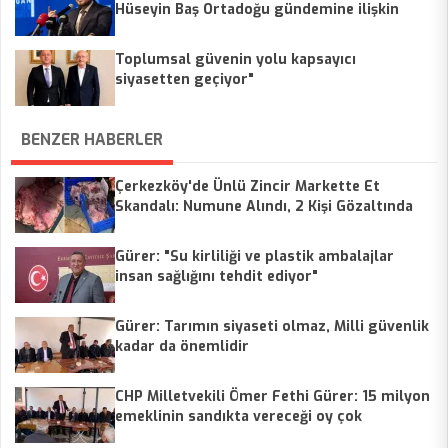
Hüseyin Baş Ortadoğu gündemine ilişkin
değerlendirme yaptı.
Toplumsal güvenin yolu kapsayıcı
siyasetten geçiyor"
BENZER HABERLER
Çerkezköy'de Ünlü Zincir Markette Et
Skandalı: Numune Alındı, 2 Kişi Gözaltında
Gürer: "Su kirliliği ve plastik ambalajlar
insan sağlığını tehdit ediyor"
Gürer: Tarımın siyaseti olmaz, Milli güvenlik
kadar da önemlidir
CHP Milletvekili Ömer Fethi Gürer: 15 milyon
emeklinin sandıkta vereceği oy çok
önemlidir