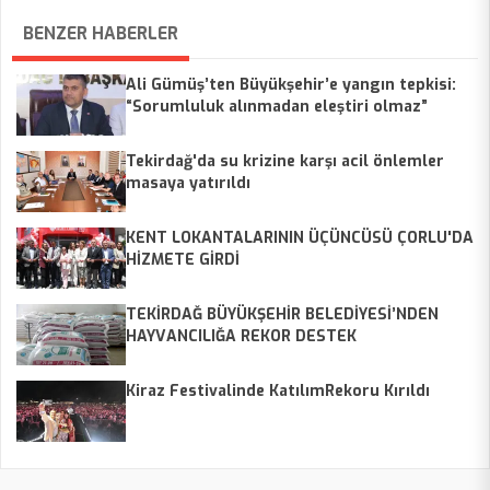
BENZER HABERLER
Ali Gümüş’ten Büyükşehir’e yangın tepkisi:
“Sorumluluk alınmadan eleştiri olmaz”
Tekirdağ'da su krizine karşı acil önlemler
masaya yatırıldı
KENT LOKANTALARININ ÜÇÜNCÜSÜ ÇORLU'DA
HİZMETE GİRDİ
TEKİRDAĞ BÜYÜKŞEHİR BELEDİYESİ’NDEN
HAYVANCILIĞA REKOR DESTEK
Kiraz Festivalinde KatılımRekoru Kırıldı