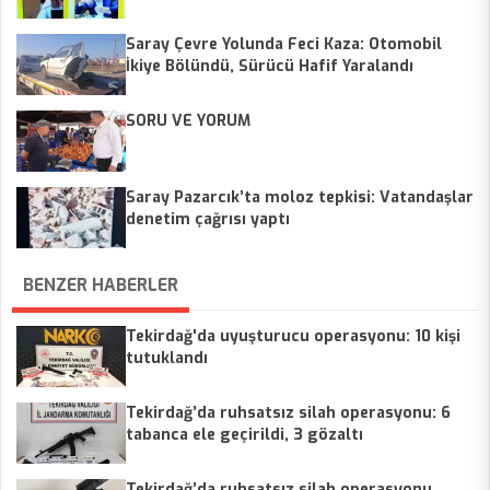
Saray Çevre Yolunda Feci Kaza: Otomobil
İkiye Bölündü, Sürücü Hafif Yaralandı
SORU VE YORUM
Saray Pazarcık’ta moloz tepkisi: Vatandaşlar
denetim çağrısı yaptı
BENZER HABERLER
Tekirdağ'da uyuşturucu operasyonu: 10 kişi
tutuklandı
Tekirdağ’da ruhsatsız silah operasyonu: 6
tabanca ele geçirildi, 3 gözaltı
Tekirdağ’da ruhsatsız silah operasyonu