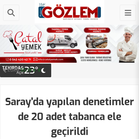
23°
TEKIRDAĞ
EURO
STERLIN
55.19 ₺
64.38 ₺
Açık
Saray’da yapılan denetimler
de 20 adet tabanca ele
geçirildi