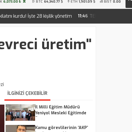
İK
6,073.00 ₺
BTC
64,340.77 $
ETH
1,901.09 $
BİST
0.00
 kişilik yönetim
TEKİRDAĞ SAHİLLERİNDE YENİ NESİL İ
11:46
evreci üretim"
zi
İLGİNİZİ ÇEKEBİLİR
İl Milli Eğitim Müdürü
Yeniyol Mesleki Eğitimde
Üretim Çalışmalarını
İnceledi
Kamu görevlilerinin ‘AKP’