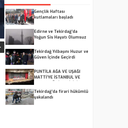
Gençlik Haftası
kutlamaları başladı
Edirne ve Tekirdağ'da
Yoğun Sis Hayatı Olumsuz
Etkiledi
Tekirdağ Yılbaşını Huzur ve
Güven İçinde Geçirdi
PUNTİLA AĞA VE UŞAĞI
MATTİ’YE İSTANBUL VE
ÇERKEZKÖY İZLEYİCİSİNDEN
TAM NOT
Tekirdağ'da firari hükümlü
yakalandı