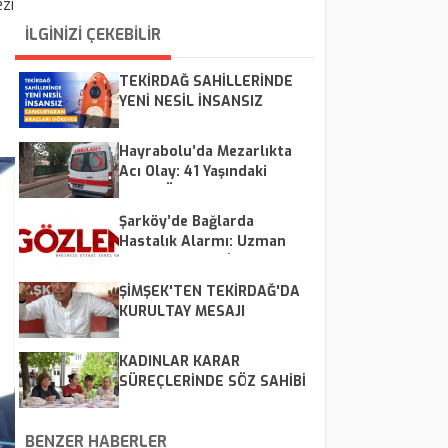
zi
İLGİNİZİ ÇEKEBİLİR
TEKİRDAĞ SAHİLLERİNDE
YENİ NESİL İNSANSIZ
CANKURTARAN ARAÇLARI
GÖREVDE
Hayrabolu’da Mezarlıkta
Acı Olay: 41 Yaşındaki
Adam Ölü Bulundu
Şarköy’de Bağlarda
Hastalık Alarmı: Uzman
Ekipler Sahaya İndi
ŞİMŞEK'TEN TEKİRDAĞ'DA
KURULTAY MESAJI
KADINLAR KARAR
SÜREÇLERİNDE SÖZ SAHİBİ
OLUYORLAR
BENZER HABERLER