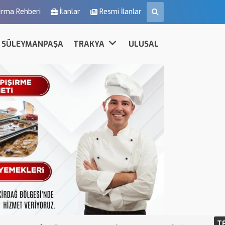
irma Rehberi
İlanlar
Resmi İlanlar
SÜLEYMANPAŞA
TRAKYA
ULUSAL
T