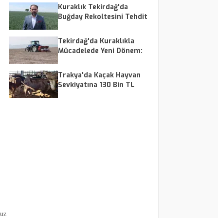
Kuraklık Tekirdağ'da
Buğday Rekoltesini Tehdit
Ediyor
Tekirdağ'da Kuraklıkla
Mücadelede Yeni Dönem:
Anıza Ekim Yöntemi
Trakya'da Kaçak Hayvan
Sevkiyatına 130 Bin TL
Ceza
suz