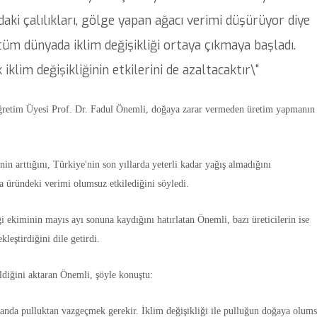
ndaki çalılıkları, gölge yapan ağacı verimi düşürüyor diye
tüm dünyada iklim değişikliği ortaya çıkmaya başladı.
im değişikliğinin etkilerini de azaltacaktır\"
ğretim Üyesi Prof. Dr. Fadul Önemli, doğaya zarar vermeden üretim yapmanın
nin arttığını, Türkiye'nin son yıllarda yeterli kadar yağış almadığını
a üründeki verimi olumsuz etkilediğini söyledi.
i ekiminin mayıs ayı sonuna kaydığını hatırlatan Önemli, bazı üreticilerin ise
leştirdiğini dile getirdi.
diğini aktaran Önemli, şöyle konuştu:
 anda pulluktan vazgeçmek gerekir. İklim değişikliği ile pulluğun doğaya olum