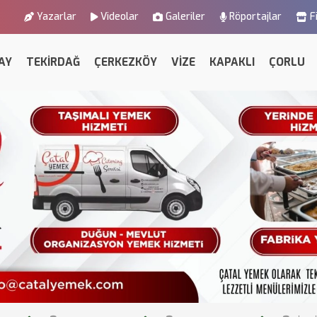
Yazarlar
Videolar
Galeriler
Röportajlar
F
AY
TEKİRDAĞ
ÇERKEZKÖY
VİZE
KAPAKLI
ÇORLU