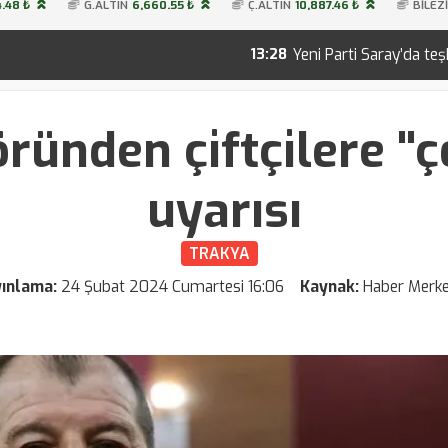
.48 ₺
G.ALTIN
6,660.55 ₺
Ç.ALTIN
10,887.46 ₺
BİLEZ
Yeni Parti Saray’da teşkilatını kurdu! İşte 28
13:28
ründen çiftçilere "ç
uyarısı
TRAKYA
yınlama:
24 Şubat 2024 Cumartesi 16:06
Kaynak:
Haber Merke