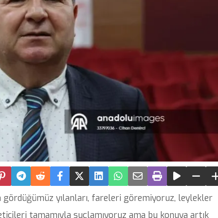
a gördüğümüz yılanları, fareleri göremiyoruz, leylekler
reticileri tamamıyla suçlamıyoruz ama bu konuya artık