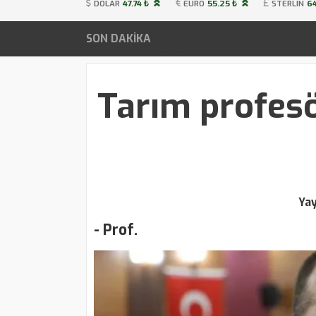
DOLAR
47.74 ₺
EURO
55.25 ₺
STERLIN
64
SON DAKİKA
Tarım profesö
Ya
- Prof.