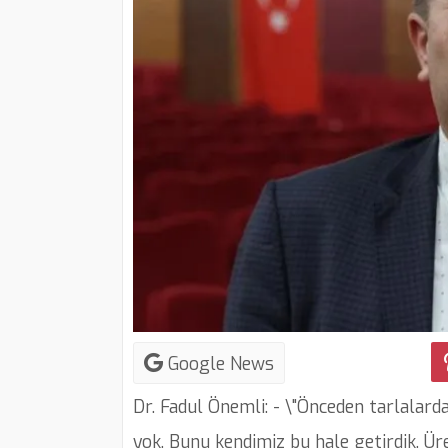
Google News
Dr. Fadul Önemli: - \"Önceden tarlalard
yok. Bunu kendimiz bu hale getirdik. Ü