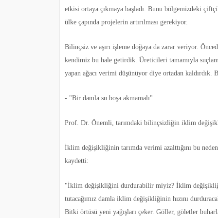
etkisi ortaya çıkmaya başladı. Bunu bölgemizdeki çiftçil
ülke çapında projelerin artırılması gerekiyor.
Bilinçsiz ve aşırı işleme doğaya da zarar veriyor. Önce
kendimiz bu hale getirdik. Üreticileri tamamıyla suçla
yapan ağacı verimi düşünüyor diye ortadan kaldırdık. B
- "Bir damla su boşa akmamalı"
Prof. Dr. Önemli, tarımdaki bilinçsizliğin iklim değişikli
İklim değişikliğinin tarımda verimi azalttığını bu nede
kaydetti:
"İklim değişikliğini durdurabilir miyiz? İklim değişikl
tutacağımız damla iklim değişikliğinin hızını durduraca
Bitki örtüsü yeni yağışları çeker. Göller, göletler buha