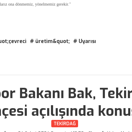
toplarız ona dönmemiz, yönelmemiz gerekir."
ot;çevreci
# üretim&quot;
# Uyarısı
or Bakanı Bak, Teki
çesi açılışında konu
TEKİRDAĞ