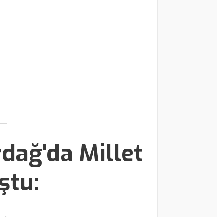
rdağ'da Millet
ştu: