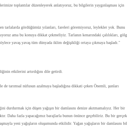
erimize toplantılar düzenleyerek anlatıyoruz, bu bilgilerin yaygınlaşması için
den tarlalarda gördüğümüz yılanları, fareleri göremiyoruz, leylekler yok. Bunu
mıyoruz ama bu konuya dikkat çekmeliyiz. Tarlanın kenarındaki çalılıkları, göl
öylece yavaş yavaş tüm dünyada iklim değişikliği ortaya çıkmaya başladı."
ğinin etkilerini artırdığını dile getirdi.
nle de tarımsal nüfusun azalmaya başladığına dikkati çeken Önemli, şunları
iğini durdurmak için düşen yağışın bir damlasını denize akıtmamalıyız. Her bir
ktır. Daha fazla yapacağımız barajlarla bunun önünce geçebiliriz. Bu bir gerçek
rlaşmayla yeni yağışların oluşumunda etkilidir. Yağan yağışların bir damlasını bi