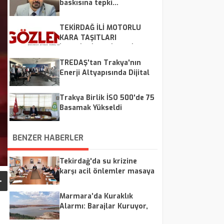
baskısına tepki…
TEKİRDAĞ İLİ MOTORLU
KARA TAŞITLARI
İSTATİSTİKLERİ, HAZİRAN
2026
TREDAŞ'tan Trakya'nın
Enerji Altyapısında Dijital
Dönüşüm Hamlesi
Trakya Birlik İSO 500'de 75
Basamak Yükseldi
BENZER HABERLER
Tekirdağ'da su krizine
karşı acil önlemler masaya
yatırıldı
Marmara’da Kuraklık
Alarmı: Barajlar Kuruyor,
Uzmanlar Uyarıyor