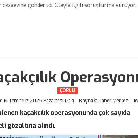
 cezaevine gönderildi. Olayla ilgili soruşturma sürüyor.
açakçılık Operasyonu
ÇORLU
a:
14 Temmuz 2025 Pazartesi 12:14
Kaynak:
Haber Merkezi
M
enlenen kaçakçılık operasyonunda çok sayıda
li gözaltına alındı.