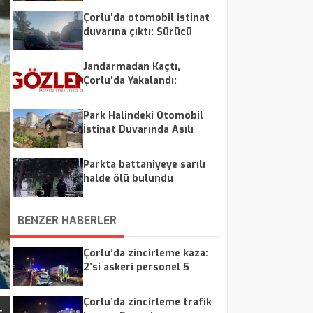
Çorlu'da otomobil istinat
duvarına çıktı: Sürücü
kazayı hafif sıyrıklarla
atlattı
Jandarmadan Kaçtı,
Çorlu'da Yakalandı:
Sürücüye 240 Bin Lira Ceza
Park Halindeki Otomobil
İstinat Duvarında Asılı
Kaldı
Parkta battaniyeye sarılı
halde ölü bulundu
BENZER HABERLER
Çorlu’da zincirleme kaza:
2’si askeri personel 5
yaralı
Çorlu’da zincirleme trafik