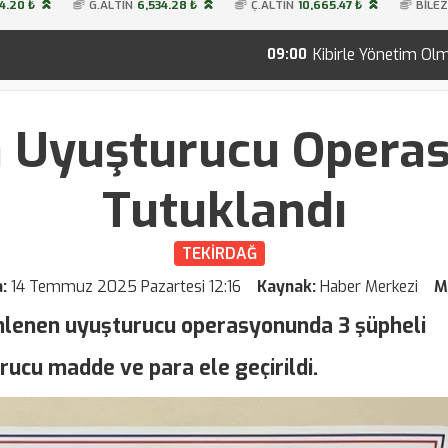
4.20 ₺
G.ALTIN
6,534.28 ₺
Ç.ALTIN
10,665.47 ₺
BİLEZ
Kibirle Yönetim Olmaz!
Saray’da
09:00
08:52
a Uyuşturucu Operasy
Tutuklandı
TEKİRDAĞ
a:
14 Temmuz 2025 Pazartesi 12:16
Kaynak:
Haber Merkezi
M
enlenen uyuşturucu operasyonunda 3 şüpheli
ucu madde ve para ele geçirildi.