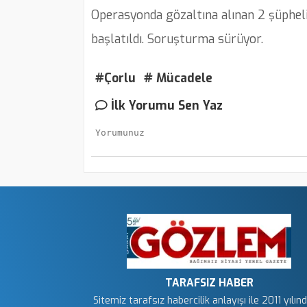
Operasyonda gözaltına alınan 2 şüpheli
başlatıldı. Soruşturma sürüyor.
#Çorlu
# Mücadele
İlk Yorumu Sen Yaz
TARAFSIZ HABER
Sitemiz tarafsız habercilik anlayışı ile 2011 yılın