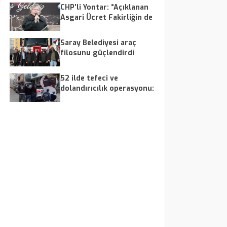
u
CHP’li Yontar: “Açıklanan
Asgari Ücret Fakirliğin de
Altında”
Saray Belediyesi araç
filosunu güçlendirdi
52 ilde tefeci ve
dolandırıcılık operasyonu:
179 şüpheli yakalandı