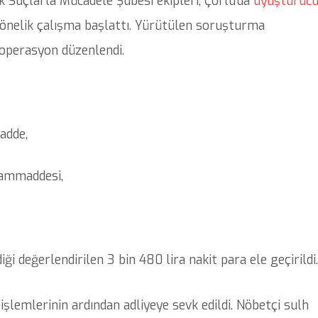
 Suçlarla Mücadele Şubesi ekipleri, Çorlu’da
uyuşturuc
a yönelik çalışma başlattı. Yürütülen soruşturma
 operasyon düzenlendi.
adde,
ammaddesi,
ği değerlendirilen 3 bin 480 lira nakit para ele geçirildi.
işlemlerinin ardından adliyeye sevk edildi. Nöbetçi sulh