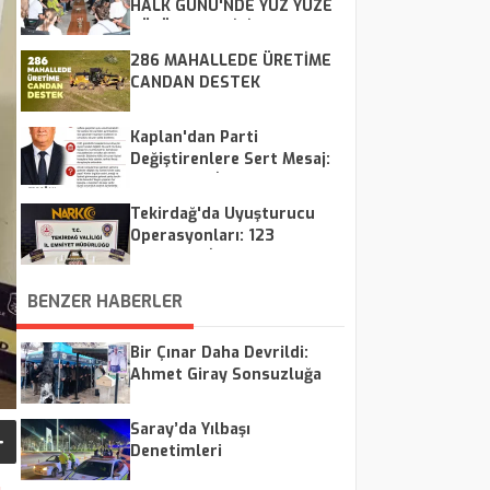
HALK GÜNÜ'NDE YÜZ YÜZE
ÇÖZÜM MESAİSİ
286 MAHALLEDE ÜRETİME
CANDAN DESTEK
Kaplan'dan Parti
Değiştirenlere Sert Mesaj:
"CHP Kalır, İsimler Geçer"
Tekirdağ'da Uyuşturucu
Operasyonları: 123
Şüpheliye İşlem, 8
Tutuklama
BENZER HABERLER
Bir Çınar Daha Devrildi:
Ahmet Giray Sonsuzluğa
Uğurlandı
Saray’da Yılbaşı
Denetimleri
Gerçekleştirildi