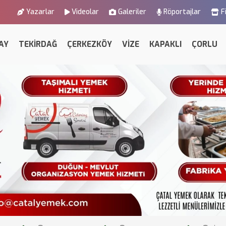
Yazarlar
Videolar
Galeriler
Röportajlar
F
AY
TEKİRDAĞ
ÇERKEZKÖY
VİZE
KAPAKLI
ÇORLU