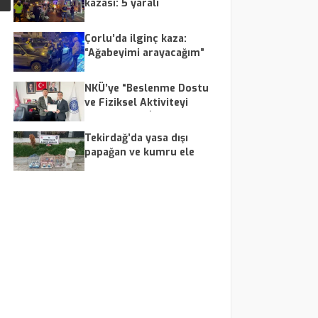
kazası: 5 yaralı
Çorlu’da ilginç kaza:
“Ağabeyimi arayacağım”
deyip otomobilini bırakıp
kaçtı
NKÜ’ye “Beslenme Dostu
ve Fiziksel Aktiviteyi
Destekleyen İş Yeri”
belgesi
Tekirdağ’da yasa dışı
papağan ve kumru ele
geçirildi