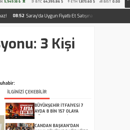
İK
5,949.18 ₺
BTC
64,395.86 $
ETH
1,873.60 $
BİST
0.00
 Uygun Fiyatlı Et Satışına Yoğun İlgi: TEK Market Önünde Uzun K
onu: 3 Kişi
uhabir:
İLGİNİZİ ÇEKEBİLİR
BÜYÜKŞEHİR İTFAİYESİ 7
AYDA 8 BİN 157 OLAYA
MÜDAHALE ETTİ
CANDAN BAŞKAN'DAN