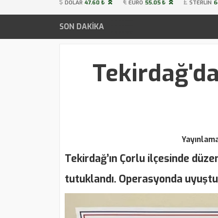
DOLAR
47.60 ₺
EURO
55.05 ₺
STERLIN
6
SON DAKİKA
Tekirdağ'd
Yayınlam
Tekirdağ’ın Çorlu ilçesinde düz
tutuklandı. Operasyonda uyuştur