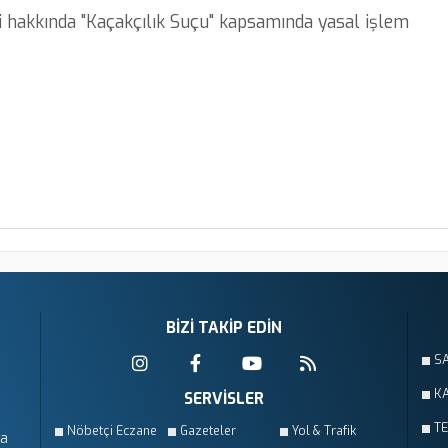
 hakkında "Kaçakçılık Suçu" kapsamında yasal işlem
BİZİ TAKİP EDİN
S
KA
SERVİSLER
T
Nöbetçi Eczane
Gazeteler
Yol & Trafik
da