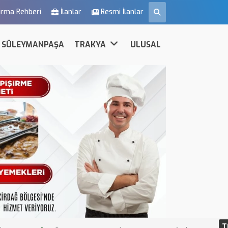
irma Rehberi
İlanlar
Resmi İlanlar
SÜLEYMANPAŞA
TRAKYA
ULUSAL
T