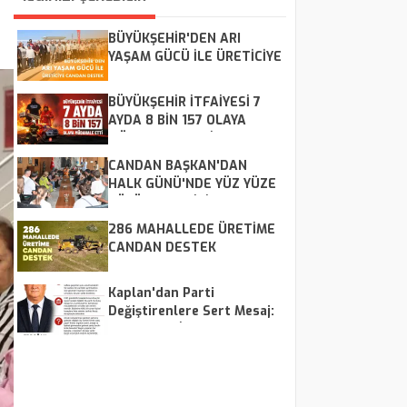
BÜYÜKŞEHİR'DEN ARI
YAŞAM GÜCÜ İLE ÜRETİCİYE
CANDAN DESTEK
BÜYÜKŞEHİR İTFAİYESİ 7
AYDA 8 BİN 157 OLAYA
MÜDAHALE ETTİ
CANDAN BAŞKAN'DAN
HALK GÜNÜ'NDE YÜZ YÜZE
ÇÖZÜM MESAİSİ
286 MAHALLEDE ÜRETİME
CANDAN DESTEK
Kaplan'dan Parti
Değiştirenlere Sert Mesaj:
"CHP Kalır, İsimler Geçer"