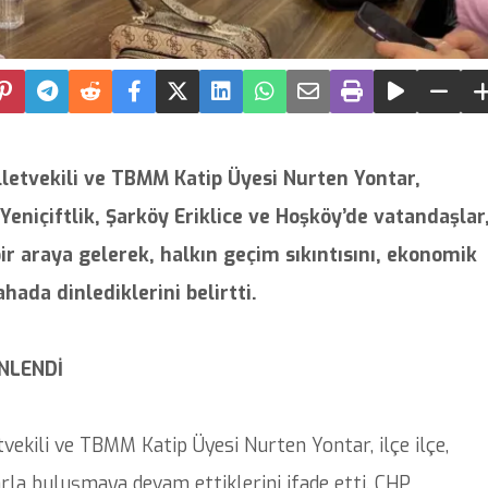
lletvekili ve TBMM Katip Üyesi Nurten Yontar,
eniçiftlik, Şarköy Eriklice ve Hoşköy’de vatandaşlar
bir araya gelerek, halkın geçim sıkıntısını, ekonomik
hada dinlediklerini belirtti.
NLENDİ
vekili ve TBMM Katip Üyesi Nurten Yontar, ilçe ilçe,
la buluşmaya devam ettiklerini ifade etti. CHP