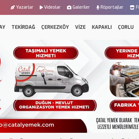
Yazarlar
Videolar
Galeriler
Röportajlar
F
AY
TEKİRDAĞ
ÇERKEZKÖY
VİZE
KAPAKLI
ÇORLU