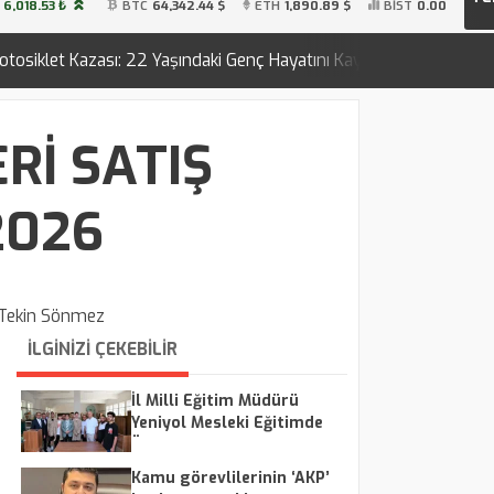
6,018.53 ₺
BTC
64,342.44 $
ETH
1,890.89 $
BİST
0.00
2 Yaşındaki Genç Hayatını Kaybetti
BÜYÜKŞEHİR'DEN ARI
21:58
Rİ SATIŞ
2026
Tekin Sönmez
İLGİNİZİ ÇEKEBİLİR
İl Milli Eğitim Müdürü
Yeniyol Mesleki Eğitimde
Üretim Çalışmalarını
İnceledi
Kamu görevlilerinin ‘AKP’