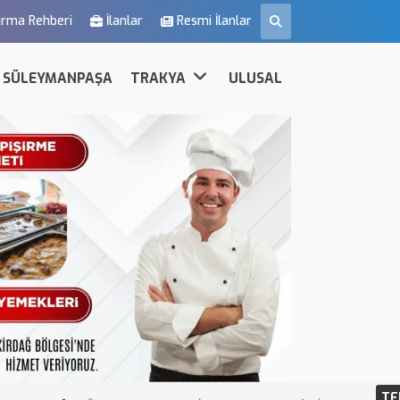
irma Rehberi
İlanlar
Resmi İlanlar
SÜLEYMANPAŞA
TRAKYA
ULUSAL
TE