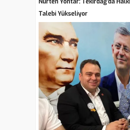
Nurten Yontar: Tekirdağ’da Halk
Talebi Yükseliyor