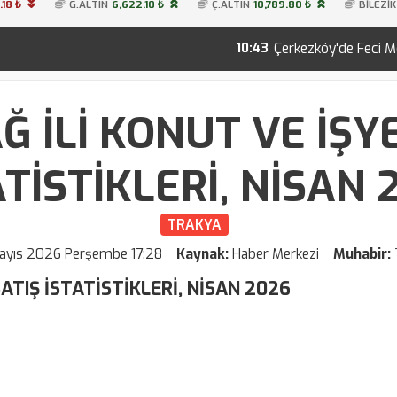
.18 ₺
G.ALTIN
6,622.10 ₺
Ç.ALTIN
10,789.80 ₺
BİLEZİK
Çerkezköy'de Feci Motosiklet Kazası: 2
10:43
Ğ İLİ KONUT VE İŞYE
ATİSTİKLERİ, NİSAN 
TRAKYA
ayıs 2026 Perşembe 17:28
Kaynak:
Haber Merkezi
Muhabir:
SATIŞ İSTATİSTİKLERİ, NİSAN 2026