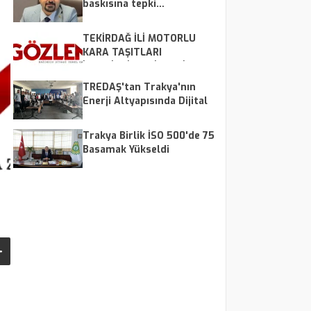
baskısına tepki…
TEKİRDAĞ İLİ MOTORLU
KARA TAŞITLARI
İSTATİSTİKLERİ, HAZİRAN
2026
TREDAŞ'tan Trakya'nın
Enerji Altyapısında Dijital
Dönüşüm Hamlesi
Trakya Birlik İSO 500'de 75
Basamak Yükseldi