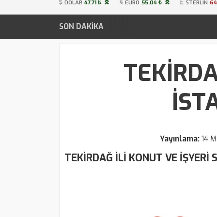
DOLAR
47.71 ₺
EURO
55.04 ₺
STERLIN
64
SON DAKİKA
TEKİRDA
İST
Yayınlama:
14 M
TEKİRDAĞ İLİ KONUT VE İŞYERİ 