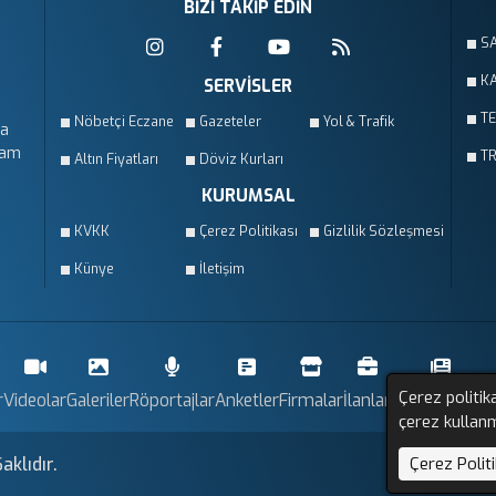
BİZİ TAKİP EDİN
S
KA
SERVİSLER
T
Nöbetçi Eczane
Gazeteler
Yol & Trafik
da
vam
T
Altın Fiyatları
Döviz Kurları
KURUMSAL
KVKK
Çerez Politikası
Gizlilik Sözleşmesi
Künye
İletişim
Çerez politik
r
Videolar
Galeriler
Röportajlar
Anketler
Firmalar
İlanlar
Resmi İlanlar
çerez kullan
klıdır.
Çerez Politi