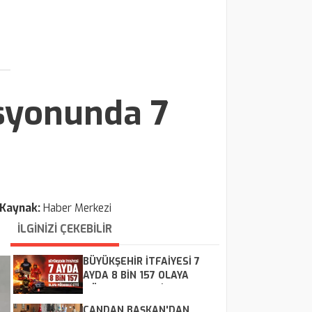
syonunda 7
Kaynak:
Haber Merkezi
İLGİNİZİ ÇEKEBİLİR
BÜYÜKŞEHİR İTFAİYESİ 7
AYDA 8 BİN 157 OLAYA
MÜDAHALE ETTİ
CANDAN BAŞKAN'DAN