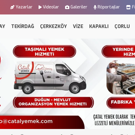
Yazarlar
Videolar
Galeriler
Röportajlar
F
AY
TEKİRDAĞ
ÇERKEZKÖY
VİZE
KAPAKLI
ÇORLU