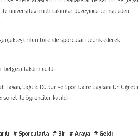
 üniversitelerarası spor müsabakalarına katılım sağlaya
 ile üniversiteyi milli takımlar düzeyinde temsil eden
.
erçekleştirilen törende sporcuları tebrik ederek
 belgesi takdim edildi.
at Taşan, Sağlık, Kültür ve Spor Daire Başkanı Dr. Öğret
rsonel ile öğrenciler katıldı.
rılı
# Sporcularla
# Bir
# Araya
# Geldi