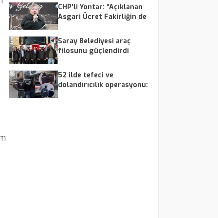
n
CHP’li Yontar: “Açıklanan
Asgari Ücret Fakirliğin de
Altında”
Saray Belediyesi araç
filosunu güçlendirdi
52 ilde tefeci ve
dolandırıcılık operasyonu:
179 şüpheli yakalandı
im