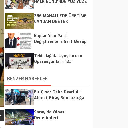
HALK GÜNÜ'NDE YÜZ YÜZE
ÇÖZÜM MESAİSİ
286 MAHALLEDE ÜRETİME
CANDAN DESTEK
Kaplan'dan Parti
Değiştirenlere Sert Mesaj:
"CHP Kalır, İsimler Geçer"
Tekirdağ'da Uyuşturucu
Operasyonları: 123
Şüpheliye İşlem, 8
Tutuklama
BENZER HABERLER
Bir Çınar Daha Devrildi:
Ahmet Giray Sonsuzluğa
Uğurlandı
Saray’da Yılbaşı
Denetimleri
Gerçekleştirildi