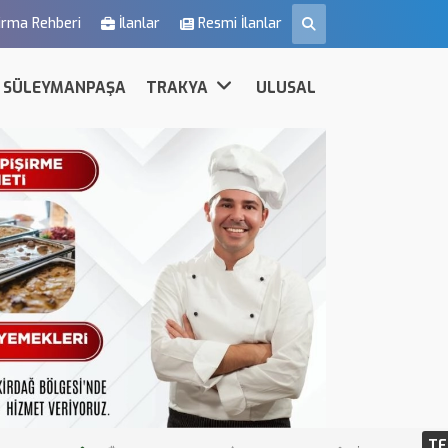
irma Rehberi
İlanlar
Resmi İlanlar
SÜLEYMANPAŞA
TRAKYA
ULUSAL
TE