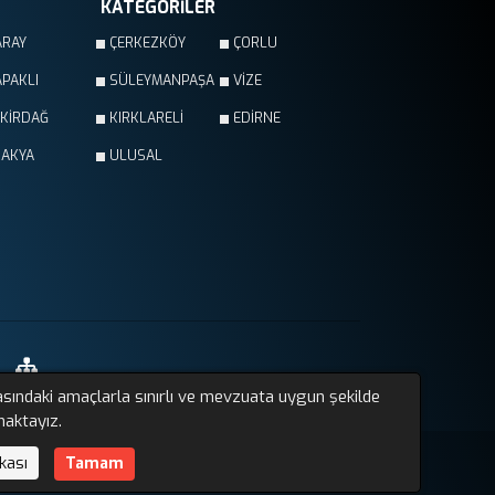
KATEGORİLER
ARAY
ÇERKEZKÖY
ÇORLU
PAKLI
SÜLEYMANPAŞA
VİZE
EKİRDAĞ
KIRKLARELİ
EDİRNE
RAKYA
ULUSAL
asındaki amaçlarla sınırlı ve mevzuata uygun şekilde
Sitemap
maktayız.
Altyapı:
Haber Yazılımı
kası
Tamam