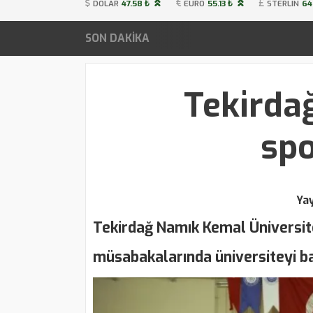
DOLAR
47.58 ₺
EURO
55.13 ₺
STERLIN
64
SON DAKİKA
Tekirda
spo
Ya
Tekirdağ Namık Kemal Üniversite
müsabakalarında üniversiteyi ba