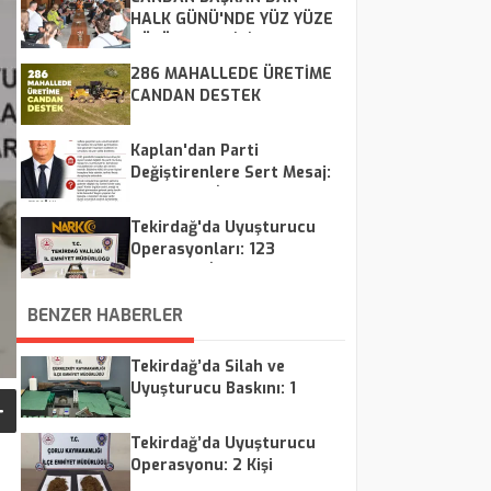
HALK GÜNÜ'NDE YÜZ YÜZE
ÇÖZÜM MESAİSİ
286 MAHALLEDE ÜRETİME
CANDAN DESTEK
Kaplan'dan Parti
Değiştirenlere Sert Mesaj:
"CHP Kalır, İsimler Geçer"
Tekirdağ'da Uyuşturucu
Operasyonları: 123
Şüpheliye İşlem, 8
Tutuklama
BENZER HABERLER
Tekirdağ’da Silah ve
Uyuşturucu Baskını: 1
Tutuklama
Tekirdağ’da Uyuşturucu
Operasyonu: 2 Kişi
Tutuklandı