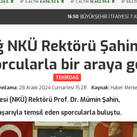
.26 ₺
G.ALTIN
6,496.92 ₺
Ç.ALTIN
10,452.95 ₺
BİLEZ
BÜYÜKŞEHİR İTFAİYESİ 7 AYDA 8 BİN 157 OLAY
16:50
ğ NKÜ Rektörü Şahin 
rcularla bir araya g
TEKİRDAĞ
yınlama:
28 Aralık 2024 Cumartesi 15:28
Kaynak:
Haber Merke
si (NKÜ) Rektörü Prof. Dr. Mümin Şahin,
şarıyla temsil eden sporcularla buluştu.