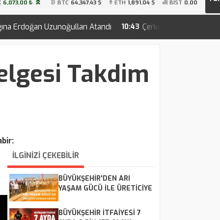
K
6,073.00 ₺
BTC
64,347.43 $
ETH
1,891.04 $
BİST
0.00
ulları Atandı
Çerkezköy'de Feci Motosiklet Kazası: 22 Ya
10:43
elgesi Takdim
bir:
İLGİNİZİ ÇEKEBİLİR
BÜYÜKŞEHİR'DEN ARI
YAŞAM GÜCÜ İLE ÜRETİCİYE
CANDAN DESTEK
BÜYÜKŞEHİR İTFAİYESİ 7