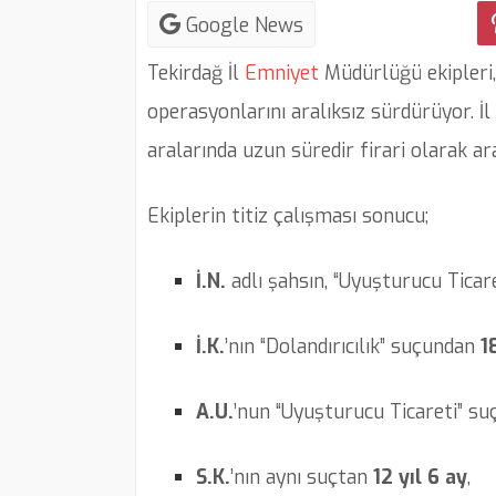
Google News
Tekirdağ İl
Emniyet
Müdürlüğü ekipleri,
operasyonlarını aralıksız sürdürüyor. İ
aralarında uzun süredir firari olarak ar
Ekiplerin titiz çalışması sonucu;
İ.N.
adlı şahsın, “Uyuşturucu Tica
İ.K.
’nın “Dolandırıcılık” suçundan
1
A.U.
’nun “Uyuşturucu Ticareti” s
S.K.
’nın aynı suçtan
12 yıl 6 ay
,