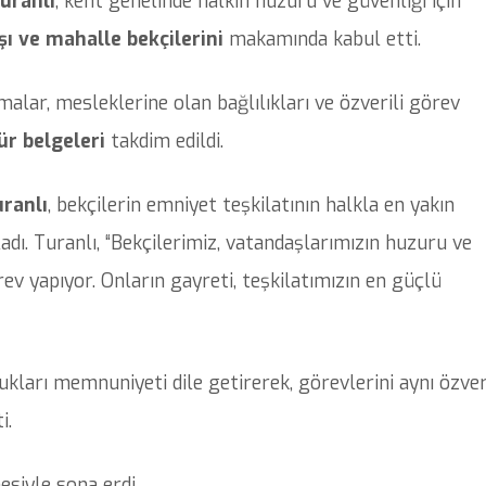
uranlı
, kent genelinde halkın huzuru ve güvenliği için
şı ve mahalle bekçilerini
makamında kabul etti.
şmalar, mesleklerine olan bağlılıkları ve özverili görev
ür belgeleri
takdim edildi.
ranlı
, bekçilerin emniyet teşkilatının halkla en yakın
dı. Turanlı, “Bekçilerimiz, vatandaşlarımızın huzuru ve
rev yapıyor. Onların gayreti, teşkilatımızın en güçlü
ukları memnuniyeti dile getirerek, görevlerini aynı özver
i.
siyle sona erdi.