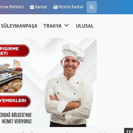
irma Rehberi
İlanlar
Resmi İlanlar
SÜLEYMANPAŞA
TRAKYA
ULUSAL
TE