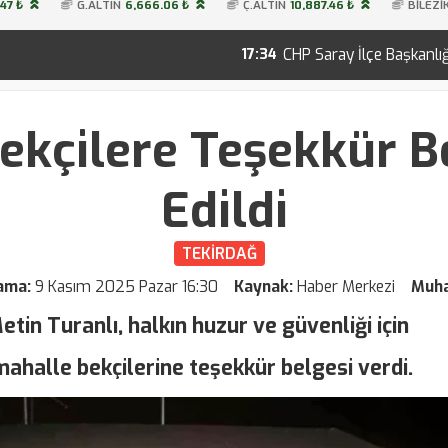
47 ₺
G.ALTIN
6,666.06 ₺
Ç.ALTIN
10,887.46 ₺
BİLEZİ
CHP Saray İlçe Başkanlığına Erdoğan Uzunoğ
17:34
Bekçilere Teşekkür B
Edildi
TEKİRDAĞ
lama:
9 Kasım 2025 Pazar 16:30
Kaynak:
Haber Merkezi
Muha
tin Turanlı, halkın huzur ve güvenliği için
ahalle bekçilerine teşekkür belgesi verdi.