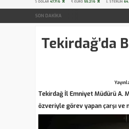
DOLAR
47.71 ₺
EURO
55.21 ₺
STERLIN
64.
SON DAKİKA
Tekirdağ’da 
Yayın
Tekirdağ İl Emniyet Müdürü A. Me
özveriyle görev yapan çarşı ve m