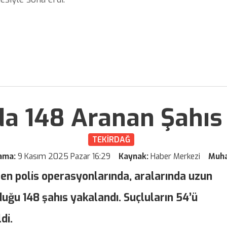
da 148 Aranan Şahıs
TEKİRDAĞ
lama:
9 Kasım 2025 Pazar 16:29
Kaynak:
Haber Merkezi
Muha
ren polis operasyonlarında, aralarında uzun
duğu 148 şahıs yakalandı. Suçluların 54’ü
di.