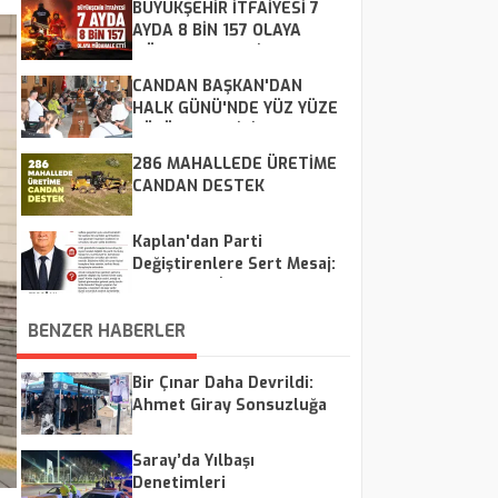
BÜYÜKŞEHİR İTFAİYESİ 7
AYDA 8 BİN 157 OLAYA
MÜDAHALE ETTİ
CANDAN BAŞKAN'DAN
HALK GÜNÜ'NDE YÜZ YÜZE
ÇÖZÜM MESAİSİ
286 MAHALLEDE ÜRETİME
CANDAN DESTEK
Kaplan'dan Parti
Değiştirenlere Sert Mesaj:
"CHP Kalır, İsimler Geçer"
BENZER HABERLER
Bir Çınar Daha Devrildi:
Ahmet Giray Sonsuzluğa
Uğurlandı
Saray’da Yılbaşı
Denetimleri