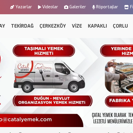
Yazarlar
Videolar
Galeriler
Röportajlar
F
AY
TEKİRDAĞ
ÇERKEZKÖY
VİZE
KAPAKLI
ÇORLU