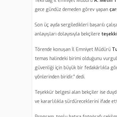
Tekirdağ İl Emniyet Müdürü
A. Metin T
gece gündüz demeden görev yapan
çar
Son üç ayda sergiledikleri başarılı çalı
anlayışları dolayısıyla bekçilere
teşekk
Törende konuşan İl Emniyet Müdürü
Tu
temas halindeki birimi olduğunu vurgula
güvenliği için büyük bir fedakârlıkla gö
yönlerinden biridir.” dedi.
Teşekkür belgesi alan bekçiler ise duyd
ve kararlılıkla sürdüreceklerini ifade ett
Program, toplu hatıra fotoğrafı çekilme