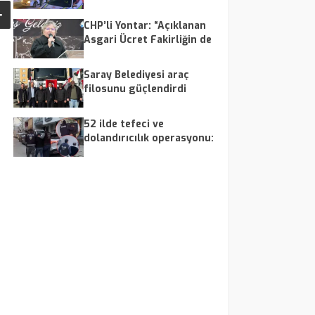
Gerçekleştirildi
CHP’li Yontar: “Açıklanan
Asgari Ücret Fakirliğin de
Altında”
Saray Belediyesi araç
filosunu güçlendirdi
52 ilde tefeci ve
dolandırıcılık operasyonu:
179 şüpheli yakalandı