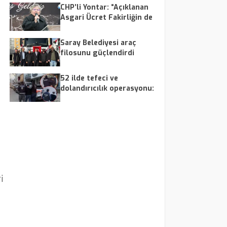
CHP’li Yontar: “Açıklanan
Asgari Ücret Fakirliğin de
Altında”
Saray Belediyesi araç
filosunu güçlendirdi
52 ilde tefeci ve
dolandırıcılık operasyonu:
179 şüpheli yakalandı
i