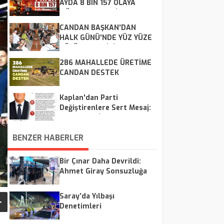
AYDA 8 BİN 157 OLAYA
MÜDAHALE ETTİ
CANDAN BAŞKAN'DAN
HALK GÜNÜ'NDE YÜZ YÜZE
ÇÖZÜM MESAİSİ
286 MAHALLEDE ÜRETİME
CANDAN DESTEK
Kaplan'dan Parti
Değiştirenlere Sert Mesaj:
"CHP Kalır, İsimler Geçer"
BENZER HABERLER
Bir Çınar Daha Devrildi:
Ahmet Giray Sonsuzluğa
Uğurlandı
Saray’da Yılbaşı
Denetimleri
Gerçekleştirildi