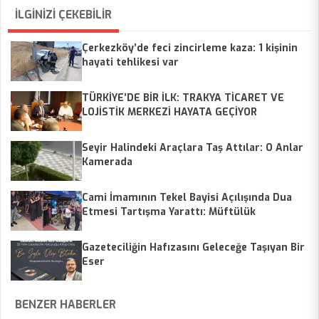
İLGİNİZİ ÇEKEBİLİR
Çerkezköy’de feci zincirleme kaza: 1 kişinin
hayati tehlikesi var
TÜRKİYE’DE BİR İLK: TRAKYA TİCARET VE
LOJİSTİK MERKEZİ HAYATA GEÇİYOR
Seyir Halindeki Araçlara Taş Attılar: O Anlar
Kamerada
Cami İmamının Tekel Bayisi Açılışında Dua
Etmesi Tartışma Yarattı: Müftülük
Soruşturma Başlattı
Gazeteciliğin Hafızasını Geleceğe Taşıyan Bir
Eser
BENZER HABERLER