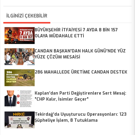
İLGİNİZİ ÇEKEBİLİR
BÜYÜKŞEHİR İTFAİYESİ 7 AYDA 8 BİN 157
OLAYA MÜDAHALE ETTİ
CANDAN BAŞKAN'DAN HALK GÜNÜ'NDE YÜZ
YÜZE ÇÖZÜM MESAİSİ
286 MAHALLEDE ÜRETİME CANDAN DESTEK
Kaplan'dan Parti Değiştirenlere Sert Mesaj:
"CHP Kalır, İsimler Geçer"
Tekirdağ'da Uyuşturucu Operasyonları: 123
Şüpheliye İşlem, 8 Tutuklama