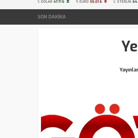
DOLAR
47.71 ₺
EURO
55.01 ₺
STERLIN
64.
SON DAKİKA
Ye
Yayınl