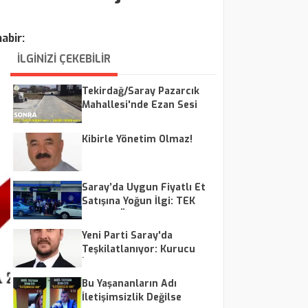
abir:
İLGİNİZİ ÇEKEBİLİR
Tekirdağ/Saray Pazarcık
Mahallesi'nde Ezan Sesi
Tepkisi: Vatandaşlar Ses
Düzenlemesi Talep Ediyor
Kibirle Yönetim Olmaz!
Saray’da Uygun Fiyatlı Et
Satışına Yoğun İlgi: TEK
Market Önünde Uzun
Kuyruklar
Yeni Parti Saray'da
Teşkilatlanıyor: Kurucu
İlçe Başkanı Taylan
Yürüten Oldu
Bu Yaşananların Adı
İletişimsizlik Değilse