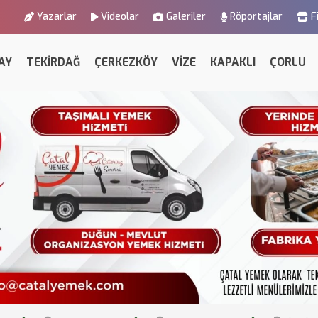
Yazarlar
Videolar
Galeriler
Röportajlar
F
AY
TEKİRDAĞ
ÇERKEZKÖY
VİZE
KAPAKLI
ÇORLU