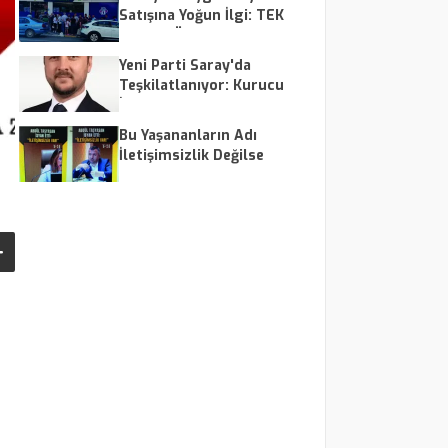
Satışına Yoğun İlgi: TEK
Market Önünde Uzun
Kuyruklar
Yeni Parti Saray'da
Teşkilatlanıyor: Kurucu
İlçe Başkanı Taylan
Yürüten Oldu
Bu Yaşananların Adı
İletişimsizlik Değilse
Nedir?