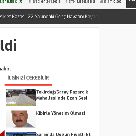
5,948.55 ₺
BTC
64,341.90 $
ETH
1,890.88 $
BİST
0.00
aşındaki Genç Hayatını Kaybetti
BÜYÜKŞEHİR'DEN ARI Y
21:58
ldi
abir:
İLGİNİZİ ÇEKEBİLİR
Tekirdağ/Saray Pazarcık
Mahallesi'nde Ezan Sesi
Tepkisi: Vatandaşlar Ses
Düzenlemesi Talep Ediyor
Kibirle Yönetim Olmaz!
Saray’da Uygun Fiyatlı Et