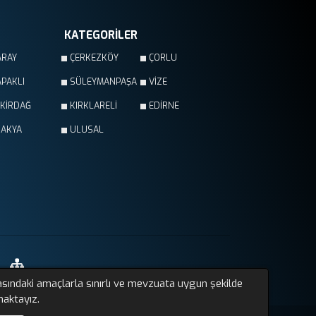
KATEGORİLER
ARAY
ÇERKEZKÖY
ÇORLU
PAKLI
SÜLEYMANPAŞA
VİZE
EKİRDAĞ
KIRKLARELİ
EDİRNE
RAKYA
ULUSAL
asındaki amaçlarla sınırlı ve mevzuata uygun şekilde
Sitemap
maktayız.