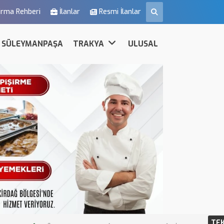
irma Rehberi
İlanlar
Resmi İlanlar
SÜLEYMANPAŞA
TRAKYA
ULUSAL
TE