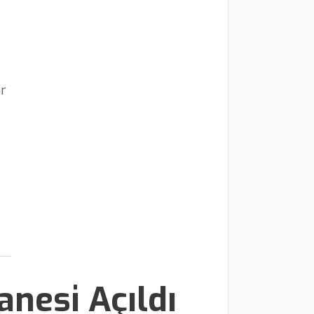
ar
nesi Açıldı