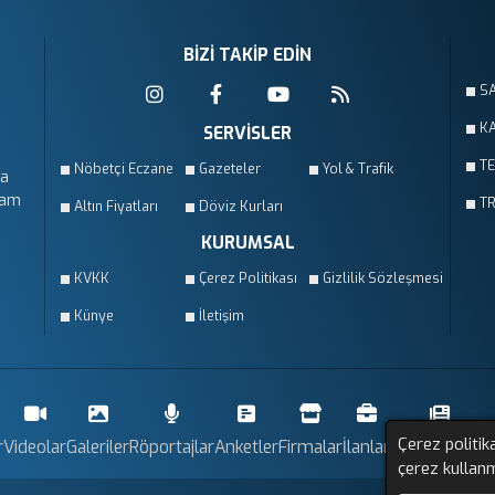
BİZİ TAKİP EDİN
S
KA
SERVİSLER
T
Nöbetçi Eczane
Gazeteler
Yol & Trafik
da
vam
T
Altın Fiyatları
Döviz Kurları
KURUMSAL
KVKK
Çerez Politikası
Gizlilik Sözleşmesi
Künye
İletişim
Çerez politik
r
Videolar
Galeriler
Röportajlar
Anketler
Firmalar
İlanlar
Resmi İlanlar
çerez kullan