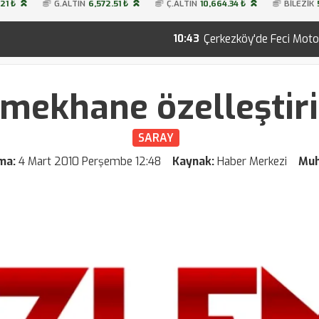
21 ₺
G.ALTIN
6,572.51 ₺
Ç.ALTIN
10,664.34 ₺
BİLEZİK
Çerkezköy'de Feci Motosiklet Kazası: 22 Y
10:43
mekhane özelleştiri
SARAY
ama:
4 Mart 2010 Perşembe 12:48
Kaynak:
Haber Merkezi
Muh