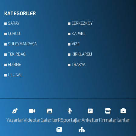
KATEGORİLER
SARAY
ÇERKEZKÖY
ÇORLU
KAPAKLI
SÜLEYMANPAŞA
VİZE
TEKİRDAĞ
KIRKLARELİ
EDİRNE
TRAKYA
ULUSAL
Yazarlar
Videolar
Galeriler
Röportajlar
Anketler
Firmalar
İlanlar