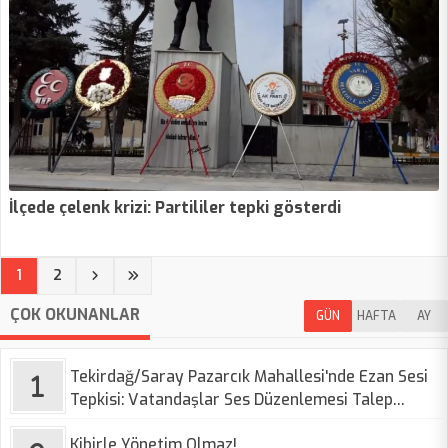
İlçede çelenk krizi: Partililer tepki gösterdi
(current)
1
2
ÇOK OKUNANLAR
GÜN
HAFTA
AY
Tekirdağ/Saray Pazarcık Mahallesi'nde Ezan Sesi
Tepkisi: Vatandaşlar Ses Düzenlemesi Talep
Ediyor
Kibirle Yönetim Olmaz!